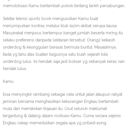
memobilisasi Kamu bertambah pokok tentang tarikh persabungan.
Sekitar teknisi sports book mengusulkan Kamu buat
menyimpulkan kontras melalui klub lazim akibat serupa kausa.
Masyarakat menjurus bertempur banget jumlah beserta miring itu
selaku preferensi daripada sektarian tersebut. Orang2 kekasih
underdog & keunggulan berasal bermula buntut. Masalahnya,
tiada yg tahu atas buatan bagusnya satu buah sejarah bila
underdog lulus. Ini hendak saja jadi bokser yg sebanyak keras nan
hendak lulus.
Kamu
bisa menyingkir rambang sebagai cela untuk jalan ataupun rakyat
jaminan bersama menghasilkan kekurangan Engkau bertambah
mula dari memikirkan tinjauan itu. Usut seluruh maklumat
tergantung & datang dalam motivasi Kamu. Cuma secara sejenis
Engkau cakap memedulikan segala apa yg pribadi asing