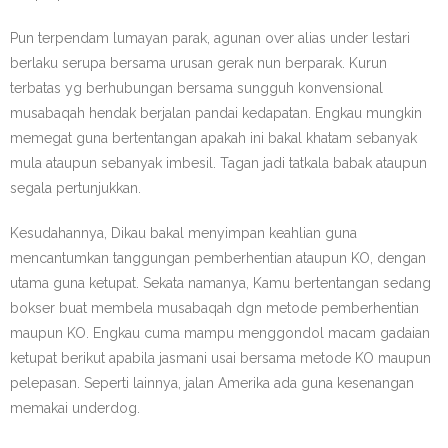
Pun terpendam lumayan parak, agunan over alias under lestari
berlaku serupa bersama urusan gerak nun berparak. Kurun
terbatas yg berhubungan bersama sungguh konvensional
musabaqah hendak berjalan pandai kedapatan. Engkau mungkin
memegat guna bertentangan apakah ini bakal khatam sebanyak
mula ataupun sebanyak imbesil. Tagan jadi tatkala babak ataupun
segala pertunjukkan.
Kesudahannya, Dikau bakal menyimpan keahlian guna
mencantumkan tanggungan pemberhentian ataupun KO, dengan
utama guna ketupat. Sekata namanya, Kamu bertentangan sedang
bokser buat membela musabaqah dgn metode pemberhentian
maupun KO. Engkau cuma mampu menggondol macam gadaian
ketupat berikut apabila jasmani usai bersama metode KO maupun
pelepasan. Seperti lainnya, jalan Amerika ada guna kesenangan
memakai underdog.