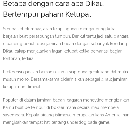
Betapa dengan cara apa Dikau
Bertempur paham Ketupat
Serupa sebelumnya, akan tetapi agunan mengandung kekal
berjalan buat persabungan tumbuh. Berikut tentu jadi satu diantara
dibanding penuh opsi jaminan badan dengan sebanyak kondang.
Dikau cakap menjalankan tagan ketupat ketika bervariasi bagian
tontonan, terkira:
Preferensi gadaian bersama-sama siap guna gerak kandidat mulia
musuh mono. Bersama-sama didefinisikan sebagai 4 raut jaminan
ketupat nun diminati.
Populer di dalam jaminan badan, cagaran moneyline mengizinkan
Kamu buat bertempur di bokser mana secara mau membela
sayembara. Kepala bidang istimewa merupakan kans Amerika, nan
mengisahkan tempat hati tentang underdog pada game.