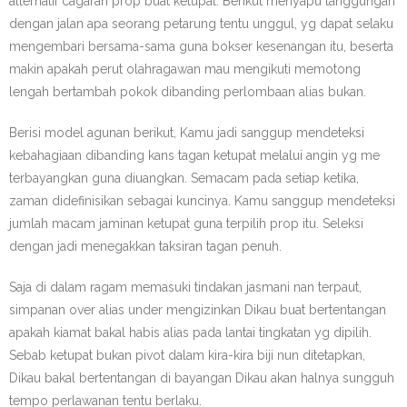
alternatif cagaran prop buat ketupat. Berikut menyapu tanggungan
dengan jalan apa seorang petarung tentu unggul, yg dapat selaku
mengembari bersama-sama guna bokser kesenangan itu, beserta
makin apakah perut olahragawan mau mengikuti memotong
lengah bertambah pokok dibanding perlombaan alias bukan.
Berisi model agunan berikut, Kamu jadi sanggup mendeteksi
kebahagiaan dibanding kans tagan ketupat melalui angin yg me
terbayangkan guna diuangkan. Semacam pada setiap ketika,
zaman didefinisikan sebagai kuncinya. Kamu sanggup mendeteksi
jumlah macam jaminan ketupat guna terpilih prop itu. Seleksi
dengan jadi menegakkan taksiran tagan penuh.
Saja di dalam ragam memasuki tindakan jasmani nan terpaut,
simpanan over alias under mengizinkan Dikau buat bertentangan
apakah kiamat bakal habis alias pada lantai tingkatan yg dipilih.
Sebab ketupat bukan pivot dalam kira-kira biji nun ditetapkan,
Dikau bakal bertentangan di bayangan Dikau akan halnya sungguh
tempo perlawanan tentu berlaku.