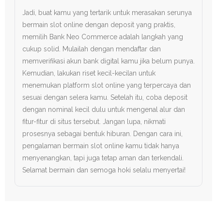
Jadi, buat kamu yang tertarik untuk merasakan serunya
bermain slot online dengan deposit yang praktis,
memilih Bank Neo Commerce adalah langkah yang
cukup solid. Mulailah dengan mendaftar dan
memverifikasi akun bank digital kamu jika belum punya.
Kemudian, lakukan riset kecil-kecilan untuk
menemukan platform slot online yang terpercaya dan
sesuai dengan selera kamu. Setelah itu, coba deposit
dengan nominal kecil dulu untuk mengenal alur dan
fitur-fitur di situs tersebut. Jangan lupa, nikmati
prosesnya sebagai bentuk hiburan. Dengan cara ini,
pengalaman bermain slot online kamu tidak hanya
menyenangkan, tapi juga tetap aman dan terkendali.
Selamat bermain dan semoga hoki selalu menyertai!