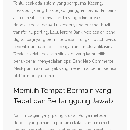
Tentu, tidak ada sistem yang sempurna. Kadang,
meskipun jarang, bisa terjadi gangguan teknis dari bank
atau dari situs slotnya sendiri yang bikin proses
deposit sedikit delay. Itu sebabnya screenshot bukti
transfer itu penting. Lalu, karena Bank Neo adalah bank
digital, bagi yang belum terbiasa, mungkin butuh waktu
sebentar untuk adaptasi dengan antarmuka aplikasinya.
Terakhir, selalu pastikan situs slot yang kamu pilih
benar-benar menyediakan opsi Bank Neo Commerce.
Meskipun makin banyak yang menerima, belum semua
platform punya pilihan ini.
Memilih Tempat Bermain yang
Tepat dan Bertanggung Jawab
Nah, ini bagian yang paling krusial. Punya metode
deposit yang aman itu percuma kalau kamu main di
tempat yang abal-abal. Jadi, sebelum kamu asal klik