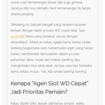
cuma soal kemenangan besar, tapi juga gimana
caranya kita bisa nikmatin hasil kemenangan itu tanpa
drama panjang.
Sekarang ini, banyak banget yang nawarin layanan
terbaik dengan klaim proses WD super kilat. Tapi,
wow388
mana yang beneran sesuai dengan
ekspektasi? Artikel ini bakal ngajak kamu bahas tuntas
tentang bagaimana cara menemukan agen yang benar-
benar memberikan kemudahan dalam proses
penarikan dana, mulai dari kriteria penting, tips
menghindari situs abal-abal, sampe cara biar transaksi
kamu selalu mulus. Yuk, kita simak bareng-bareng.
Kenapa “Agen Slot WD Cepat”
Jadi Prioritas Pemain?
Kalau dipikir-pikir, alasan utamanya simpel: waktu