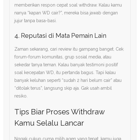
memberikan respon cepat soal withdraw. Kalau kamu
nanya “kapan WD cair?”, mereka bisa jawab dengan
jujur tanpa basa-basi.
4. Reputasi di Mata Pemain Lain
Zaman sekarang, cari review itu gampang banget. Cek
forum-forum komunitas, grup sosial media, atau
sekedar tanya teman. Kalau banyak testimoni positif
soal kecepatan WD, itu pertanda bagus. Tapi kalau
banyak keluhan seperti “sudah 2 hari belum cair” atau
“ditolak terus”, langsung skip aja. Gak usah ambil
resiko.
Tips Biar Proses Withdraw
Kamu Selalu Lancar
Nggak cukup cuma milih agen yang tepat, kamu juga