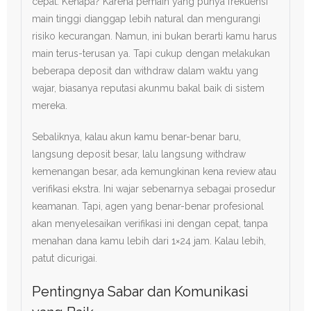
cepat. Kenapa? Karena pemain yang punya frekuensi
main tinggi dianggap lebih natural dan mengurangi
risiko kecurangan. Namun, ini bukan berarti kamu harus
main terus-terusan ya. Tapi cukup dengan melakukan
beberapa deposit dan withdraw dalam waktu yang
wajar, biasanya reputasi akunmu bakal baik di sistem
mereka.
Sebaliknya, kalau akun kamu benar-benar baru,
langsung deposit besar, lalu langsung withdraw
kemenangan besar, ada kemungkinan kena review atau
verifikasi ekstra. Ini wajar sebenarnya sebagai prosedur
keamanan. Tapi, agen yang benar-benar profesional
akan menyelesaikan verifikasi ini dengan cepat, tanpa
menahan dana kamu lebih dari 1×24 jam. Kalau lebih,
patut dicurigai.
Pentingnya Sabar dan Komunikasi