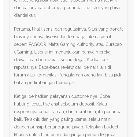
dan daftar, ada beberapa pertanda situs slot yang bisa
diandalkan.
Pertama, lihat lisensi dan regulasinya. Situs yang bonafit
biasanya punya lisensi dari lembaga internasional
seperti PAGCOR, Malta Gaming Authority, atau Curacao
eGaming. Lisensi ini menunjukkan bahwa mereka
diawasi dan beroperasi secara legal. Kedua, cek
reputasinya. Baca-baca review dari pemain lain di
forum atau komunitas. Pengalaman orang lain bisa jadi
bahan pertimbangan berharga.
Ketiga, perhatikan pelayanan customernya. Coba
hubungi lewat live chat sebelum deposit. Kalau
responsnya cepat, ramah, dan membantu, itu pertanda
baik. Terakhir, dan yang paling utama, selalu main
dengan prinsip bertanggung jawab. Tetapkan budget
khusus untuk hiburan ini dan jangan pernah tergoda