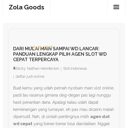
Skip
Zola Goods
to
content
July 21, 2026
DARI MULAI MAIN SAMPAI WD LANCAR:
PANDUAN LENGKAP PILIH AGEN SLOT WD
CEPAT TERPERCAYA
Sticky
Nathan Henderson
Slot Indonesia
daftar judi online
Buat kamu yang udah pernah nyobain main slot online,
pasti tau rasanya gimana deg-degan pas lagi nunggu
hasil penarikan dana. Apalagi kalau udah dapat
kemenangan yang lumayan, eh pas mau dicairin malah
dipersulit. Nah, di sinilah pentingnya milih
agen slot
wd cepat
yang benar-benar bisa diandalkan. Nggak