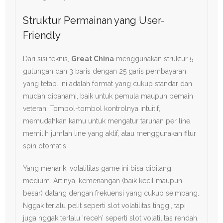
Struktur Permainan yang User-
Friendly
Dari sisi teknis,
Great China
menggunakan struktur 5
gulungan dan 3 baris dengan 25 garis pembayaran
yang tetap. Ini adalah format yang cukup standar dan
mudah dipahami, baik untuk pemula maupun pemain
veteran. Tombol-tombol kontrolnya intuitif,
memudahkan kamu untuk mengatur taruhan per line,
memilih jumlah line yang aktif, atau menggunakan fitur
spin otomatis.
Yang menarik, volatilitas game ini bisa dibilang
medium. Artinya, kemenangan (baik kecil maupun
besar) datang dengan frekuensi yang cukup seimbang.
Nggak terlalu pelit seperti slot volatilitas tinggi, tapi
juga nggak terlalu 'receh' seperti slot volatilitas rendah.