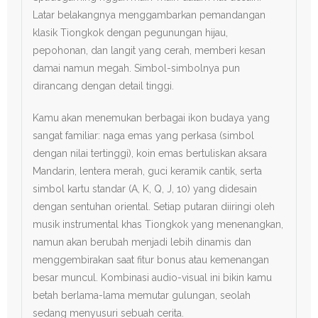
Latar belakangnya menggambarkan pemandangan
klasik Tiongkok dengan pegunungan hijau,
pepohonan, dan langit yang cerah, memberi kesan
damai namun megah. Simbol-simbolnya pun
dirancang dengan detail tinggi.
Kamu akan menemukan berbagai ikon budaya yang
sangat familiar: naga emas yang perkasa (simbol
dengan nilai tertinggi), koin emas bertuliskan aksara
Mandarin, lentera merah, guci keramik cantik, serta
simbol kartu standar (A, K, Q, J, 10) yang didesain
dengan sentuhan oriental. Setiap putaran diiringi oleh
musik instrumental khas Tiongkok yang menenangkan,
namun akan berubah menjadi lebih dinamis dan
menggembirakan saat fitur bonus atau kemenangan
besar muncul. Kombinasi audio-visual ini bikin kamu
betah berlama-lama memutar gulungan, seolah
sedang menyusuri sebuah cerita.