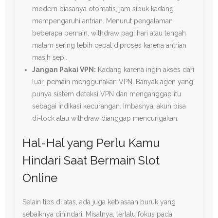
modern biasanya otomatis, jam sibuk kadang
mempengaruhi antrian. Menurut pengalaman
beberapa pemain, withdraw pagi hari atau tengah
malam sering lebih cepat diproses karena antrian
masih sepi.
Jangan Pakai VPN:
Kadang karena ingin akses dari
luar, pemain menggunakan VPN. Banyak agen yang
punya sistem deteksi VPN dan menganggap itu
sebagai indikasi kecurangan. Imbasnya, akun bisa
di-lock atau withdraw dianggap mencurigakan.
Hal-Hal yang Perlu Kamu
Hindari Saat Bermain Slot
Online
Selain tips di atas, ada juga kebiasaan buruk yang
sebaiknya dihindari. Misalnya, terlalu fokus pada