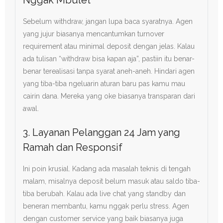
Nggak Mbulet
Sebelum withdraw, jangan lupa baca syaratnya. Agen
yang jujur biasanya mencantumkan turnover
requirement atau minimal deposit dengan jelas. Kalau
ada tulisan “withdraw bisa kapan aja”, pastiin itu benar-
benar terealisasi tanpa syarat aneh-aneh. Hindari agen
yang tiba-tiba ngeluarin aturan baru pas kamu mau
cairin dana. Mereka yang oke biasanya transparan dari
awal.
3. Layanan Pelanggan 24 Jam yang
Ramah dan Responsif
Ini poin krusial. Kadang ada masalah teknis di tengah
malam, misalnya deposit belum masuk atau saldo tiba-
tiba berubah. Kalau ada live chat yang standby dan
beneran membantu, kamu nggak perlu stress. Agen
dengan customer service yang baik biasanya juga