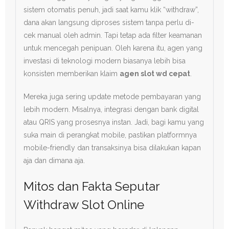
sistem otomatis penuh, jadi saat kamu klik “withdraw”,
dana akan langsung diproses sistem tanpa perlu di-
cek manual oleh admin. Tapi tetap ada filter keamanan
untuk mencegah penipuan. Oleh karena itu, agen yang
investasi di teknologi modern biasanya lebih bisa
konsisten memberikan klaim
agen slot wd cepat
.
Mereka juga sering update metode pembayaran yang
lebih modern. Misalnya, integrasi dengan bank digital
atau QRIS yang prosesnya instan. Jadi, bagi kamu yang
suka main di perangkat mobile, pastikan platformnya
mobile-friendly dan transaksinya bisa dilakukan kapan
aja dan dimana aja.
Mitos dan Fakta Seputar
Withdraw Slot Online