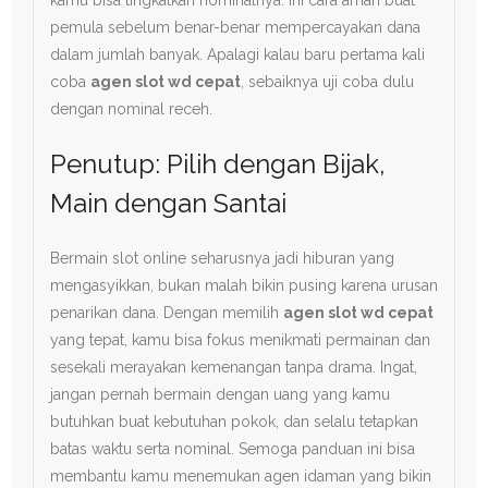
kamu bisa tingkatkan nominalnya. Ini cara aman buat
pemula sebelum benar-benar mempercayakan dana
dalam jumlah banyak. Apalagi kalau baru pertama kali
coba
agen slot wd cepat
, sebaiknya uji coba dulu
dengan nominal receh.
Penutup: Pilih dengan Bijak,
Main dengan Santai
Bermain slot online seharusnya jadi hiburan yang
mengasyikkan, bukan malah bikin pusing karena urusan
penarikan dana. Dengan memilih
agen slot wd cepat
yang tepat, kamu bisa fokus menikmati permainan dan
sesekali merayakan kemenangan tanpa drama. Ingat,
jangan pernah bermain dengan uang yang kamu
butuhkan buat kebutuhan pokok, dan selalu tetapkan
batas waktu serta nominal. Semoga panduan ini bisa
membantu kamu menemukan agen idaman yang bikin