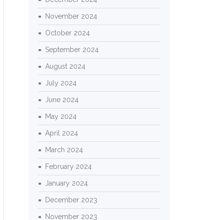
November 2024
October 2024
September 2024
August 2024
July 2024
June 2024
May 2024
April 2024
March 2024
February 2024
January 2024
December 2023
November 2023