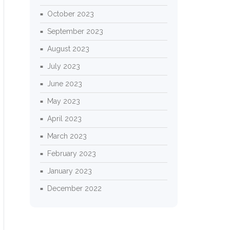
October 2023
September 2023
August 2023
July 2023
June 2023
May 2023
April 2023
March 2023
February 2023
January 2023
December 2022