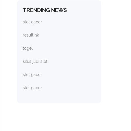
TRENDING NEWS
slot gacor
result hk
togel
situs judi slot
slot gacor
slot gacor