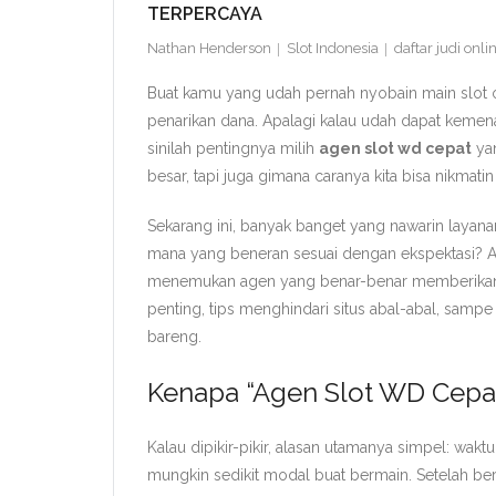
TERPERCAYA
Nathan Henderson
Slot Indonesia
daftar judi onli
Buat kamu yang udah pernah nyobain main slot o
penarikan dana. Apalagi kalau udah dapat kemena
sinilah pentingnya milih
agen slot wd cepat
yan
besar, tapi juga gimana caranya kita bisa nikmat
Sekarang ini, banyak banget yang nawarin layana
mana yang beneran sesuai dengan ekspektasi? Art
menemukan agen yang benar-benar memberikan k
penting, tips menghindari situs abal-abal, sampe 
bareng.
Kenapa “Agen Slot WD Cepat”
Kalau dipikir-pikir, alasan utamanya simpel: wa
mungkin sedikit modal buat bermain. Setelah b