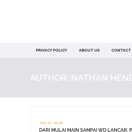
Skip
to
content
PRIVACY POLICY
ABOUT US
CONTACT
AUTHOR:
NATHAN HEN
July 21, 2026
DARI MULAI MAIN SAMPAI WD LANCAR: