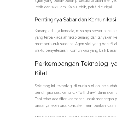
agen yang benar-benar profesional akan menyele
lebih dari 1×24 jam. Kalau lebih, patut dicurigai.
Pentingnya Sabar dan Komunikasi
Kadang ada aja kendala, misalnya server bank se
yang terbaik adalah tetap tenang dan tanyakan 
memperburuk suasana. Agen slot yang bonafit aka
waktu penyelesaian. Komunikasi yang baik biasan
Perkembangan Teknologi y
Kilat
Sekarang ini, teknologi di dunia slot online s
penuh, jadi saat kamu klik “withdraw”, dana aka
Tapi tetap ada filter keamanan untuk mencegah p
biasanya lebih bisa konsisten memberikan klaim