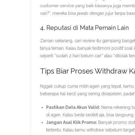
customer service yang baik biasanya juga memb
cair?”, mereka bisa jawab dengan jujur tanpa basa
4. Reputasi di Mata Pemain Lain
Zaman sekarang, cari review itu gampang banget
tanya teman. Kalau banyak testimoni positif soal
seperti “sudah 2 hari belum cair” atau “ditolak te
Tips Biar Proses Withdraw 
Nggak cukup cuma milih agen yang tepat, kamu j
beberapa hal kecil yang sering disepelein, padaha
Pastikan Data Akun Valid:
Nama rekening ban
di agen. Kalau beda sedikit aja, bisa langsung
Jangan Asal Klik Promo:
Banyak promo slot
tertentu. Kalau kamu withdraw sebelum target 