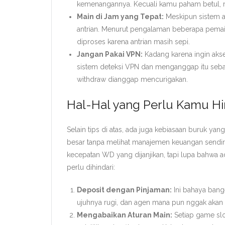
kemenangannya. Kecuali kamu paham betul, 
Main di Jam yang Tepat:
Meskipun sistem 
antrian. Menurut pengalaman beberapa pemain
diproses karena antrian masih sepi.
Jangan Pakai VPN:
Kadang karena ingin aks
sistem deteksi VPN dan menganggap itu sebaga
withdraw dianggap mencurigakan.
Hal-Hal yang Perlu Kamu Hin
Selain tips di atas, ada juga kebiasaan buruk ya
besar tanpa melihat manajemen keuangan sendiri
kecepatan WD yang dijanjikan, tapi lupa bahwa a
perlu dihindari:
Deposit dengan Pinjaman:
Ini bahaya bange
ujuhnya rugi, dan agen mana pun nggak akan 
Mengabaikan Aturan Main:
Setiap game slo