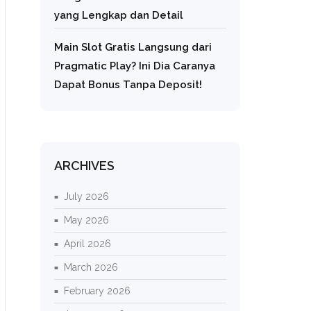
yang Lengkap dan Detail
Main Slot Gratis Langsung dari
Pragmatic Play? Ini Dia Caranya
Dapat Bonus Tanpa Deposit!
ARCHIVES
July 2026
May 2026
April 2026
March 2026
February 2026