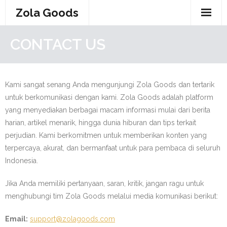
Skip
Zola Goods
to
content
CONTACT US
Kami sangat senang Anda mengunjungi Zola Goods dan tertarik
untuk berkomunikasi dengan kami. Zola Goods adalah platform
yang menyediakan berbagai macam informasi mulai dari berita
harian, artikel menarik, hingga dunia hiburan dan tips terkait
perjudian. Kami berkomitmen untuk memberikan konten yang
terpercaya, akurat, dan bermanfaat untuk para pembaca di seluruh
Indonesia.
Jika Anda memiliki pertanyaan, saran, kritik, jangan ragu untuk
menghubungi tim Zola Goods melalui media komunikasi berikut:
Email:
support@zolagoods.com