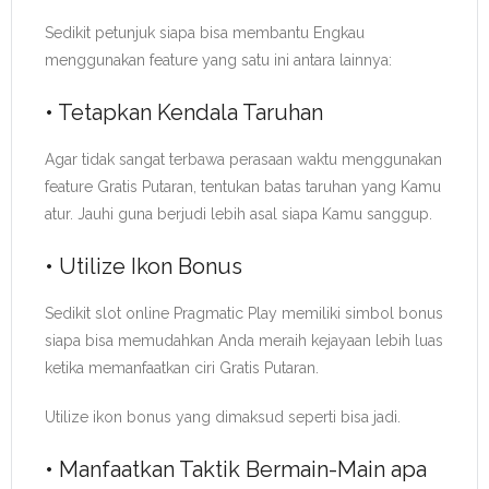
Sedikit petunjuk siapa bisa membantu Engkau
menggunakan feature yang satu ini antara lainnya:
• Tetapkan Kendala Taruhan
Agar tidak sangat terbawa perasaan waktu menggunakan
feature Gratis Putaran, tentukan batas taruhan yang Kamu
atur. Jauhi guna berjudi lebih asal siapa Kamu sanggup.
• Utilize Ikon Bonus
Sedikit slot online Pragmatic Play memiliki simbol bonus
siapa bisa memudahkan Anda meraih kejayaan lebih luas
ketika memanfaatkan ciri Gratis Putaran.
Utilize ikon bonus yang dimaksud seperti bisa jadi.
• Manfaatkan Taktik Bermain-Main apa