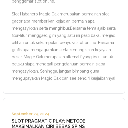
penggemar slot online.
Slot Habanero Magic Oak merupakan permainan slot
gacor apa memberikan kejadian bermain apa
mengasyikkan serta menghibur.Bersama tema ajaib serta
fitur-fitur menggaet, gim yang satu ini pasti bakal menjadi
pilihan untuk sekumpulan penyuka slot online. Bersama
grafis apa mengagumkan serta kemungkinan kejayaan
besar, Magic Oak merupakan alternatif yang ideal untuk
pelaku siapa menggali pengetahuan bermain siapa
mengasyikkan. Sehingga, jangan bimbang guna
mengupayakan Magic Oak dan see sendiri keajaibannya!
September 24, 2024
SLOT PRAGMATIC PLAY: METODE
MAKSIMALKAN CIRI BEBAS SPINS