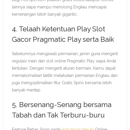
lainnya siapa mampu menolong Engkau mencapai
kemenangan lebih banyak gigantic.
4. Telaah Ketentuan Play Slot
Gacor Pragmatic Play serta Baik
Sebelumnya mengawali permainan, jamin guna mengerti
regulasi main dari slot online Pragmatic Play siapa Anda
tentukan. Dengan mengerti aturan bermain, Kamu dapat
memaksimalkan taktik melakukan permainan Engkau dan
juga mengoptimalkan fitur Gratis Spins bersama lebih
banyak mantap.
5. Bersenang-Senang bersama
Tabah dan Tak Terburu-buru
Feature Bebas Spins pada
slot gacor hari ini
Online