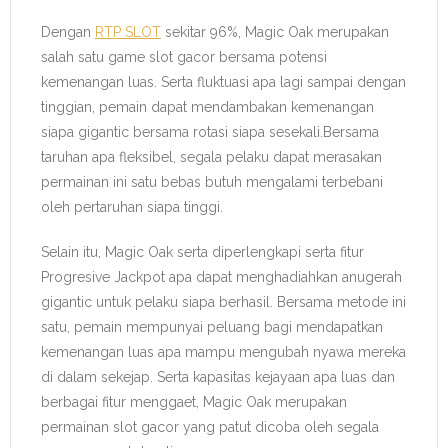
Dengan
RTP SLOT
sekitar 96%, Magic Oak merupakan
salah satu game slot gacor bersama potensi
kemenangan luas. Serta fluktuasi apa lagi sampai dengan
tinggian, pemain dapat mendambakan kemenangan
siapa gigantic bersama rotasi siapa sesekali.Bersama
taruhan apa fleksibel, segala pelaku dapat merasakan
permainan ini satu bebas butuh mengalami terbebani
oleh pertaruhan siapa tinggi.
Selain itu, Magic Oak serta diperlengkapi serta fitur
Progresive Jackpot apa dapat menghadiahkan anugerah
gigantic untuk pelaku siapa berhasil. Bersama metode ini
satu, pemain mempunyai peluang bagi mendapatkan
kemenangan luas apa mampu mengubah nyawa mereka
di dalam sekejap. Serta kapasitas kejayaan apa luas dan
berbagai fitur menggaet, Magic Oak merupakan
permainan slot gacor yang patut dicoba oleh segala