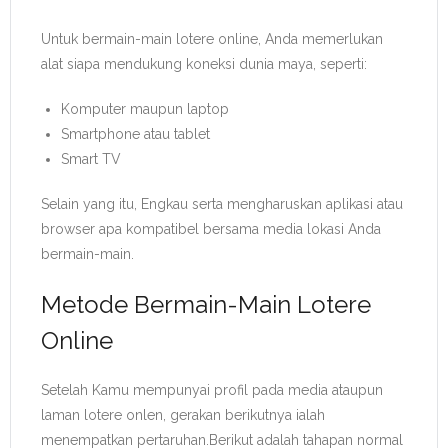
Untuk bermain-main lotere online, Anda memerlukan
alat siapa mendukung koneksi dunia maya, seperti:
Komputer maupun laptop
Smartphone atau tablet
Smart TV
Selain yang itu, Engkau serta mengharuskan aplikasi atau
browser apa kompatibel bersama media lokasi Anda
bermain-main.
Metode Bermain-Main Lotere
Online
Setelah Kamu mempunyai profil pada media ataupun
laman lotere onlen, gerakan berikutnya ialah
menempatkan pertaruhan.Berikut adalah tahapan normal