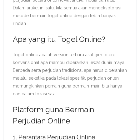
perjudian secara onlen lewat aneka media dan alat.
Dalam artikel ini satu, kita semua akan mengeksplorasi
metode bermain togel online dengan lebih banyak
rincian.
Apa yang itu Togel Online?
Togel online adalah version terbaru asal gim lotere
konvensional apa mampu diperankan lewat dunia maya.
Berbeda serta perjudian tradisional apa harus diperankan
melalui seketika pada lokasi spesifik, perjudian onlen
memungkinkan pemain guna bermain-main bila hanya
dan dalam lokasi saja.
Platform guna Bermain
Perjudian Online
1. Perantara Perjudian Online