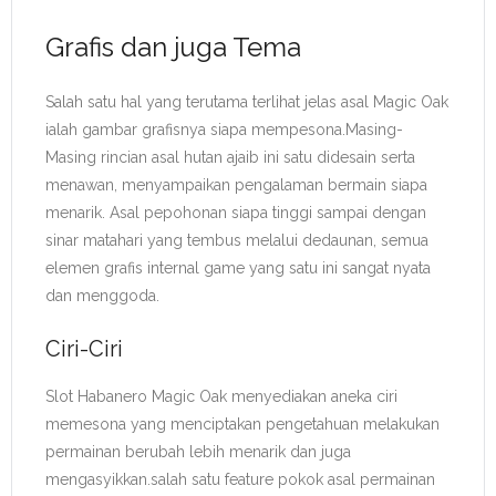
Grafis dan juga Tema
Salah satu hal yang terutama terlihat jelas asal Magic Oak
ialah gambar grafisnya siapa mempesona.Masing-
Masing rincian asal hutan ajaib ini satu didesain serta
menawan, menyampaikan pengalaman bermain siapa
menarik. Asal pepohonan siapa tinggi sampai dengan
sinar matahari yang tembus melalui dedaunan, semua
elemen grafis internal game yang satu ini sangat nyata
dan menggoda.
Ciri-Ciri
Slot Habanero Magic Oak menyediakan aneka ciri
memesona yang menciptakan pengetahuan melakukan
permainan berubah lebih menarik dan juga
mengasyikkan.salah satu feature pokok asal permainan