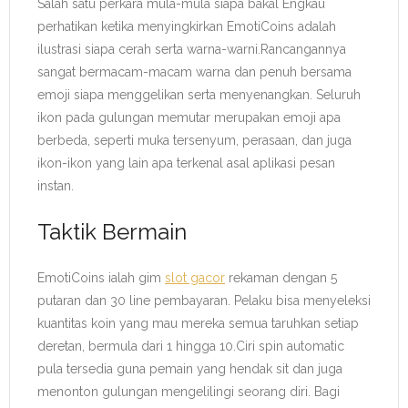
Salah satu perkara mula-mula siapa bakal Engkau
perhatikan ketika menyingkirkan EmotiCoins adalah
ilustrasi siapa cerah serta warna-warni.Rancangannya
sangat bermacam-macam warna dan penuh bersama
emoji siapa menggelikan serta menyenangkan. Seluruh
ikon pada gulungan memutar merupakan emoji apa
berbeda, seperti muka tersenyum, perasaan, dan juga
ikon-ikon yang lain apa terkenal asal aplikasi pesan
instan.
Taktik Bermain
EmotiCoins ialah gim
slot gacor
rekaman dengan 5
putaran dan 30 line pembayaran. Pelaku bisa menyeleksi
kuantitas koin yang mau mereka semua taruhkan setiap
deretan, bermula dari 1 hingga 10.Ciri spin automatic
pula tersedia guna pemain yang hendak sit dan juga
menonton gulungan mengelilingi seorang diri. Bagi