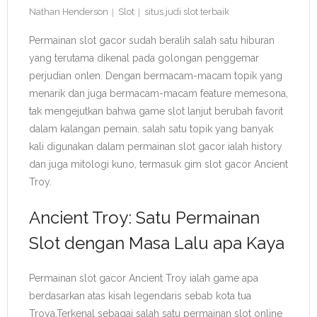
Nathan Henderson
Slot
situs judi slot terbaik
Permainan slot gacor sudah beralih salah satu hiburan
yang terutama dikenal pada golongan penggemar
perjudian onlen. Dengan bermacam-macam topik yang
menarik dan juga bermacam-macam feature memesona,
tak mengejutkan bahwa game slot lanjut berubah favorit
dalam kalangan pemain. salah satu topik yang banyak
kali digunakan dalam permainan slot gacor ialah history
dan juga mitologi kuno, termasuk gim slot gacor Ancient
Troy.
Ancient Troy: Satu Permainan
Slot dengan Masa Lalu apa Kaya
Permainan slot gacor Ancient Troy ialah game apa
berdasarkan atas kisah legendaris sebab kota tua
Troya.Terkenal sebagai salah satu permainan slot online