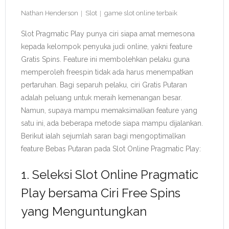
Nathan Henderson
Slot
game slot online terbaik
Slot Pragmatic Play punya ciri siapa amat memesona
kepada kelompok penyuka judi online, yakni feature
Gratis Spins. Feature ini membolehkan pelaku guna
memperoleh freespin tidak ada harus menempatkan
pertaruhan. Bagi separuh pelaku, ciri Gratis Putaran
adalah peluang untuk meraih kemenangan besar.
Namun, supaya mampu memaksimalkan feature yang
satu ini, ada beberapa metode siapa mampu dijalankan.
Berikut ialah sejumlah saran bagi mengoptimalkan
feature Bebas Putaran pada Slot Online Pragmatic Play:
1. Seleksi Slot Online Pragmatic
Play bersama Ciri Free Spins
yang Menguntungkan