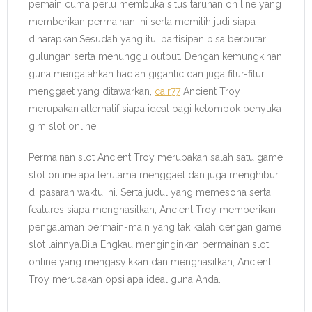
pemain cuma perlu membuka situs taruhan on line yang
memberikan permainan ini serta memilih judi siapa
diharapkan.Sesudah yang itu, partisipan bisa berputar
gulungan serta menunggu output. Dengan kemungkinan
guna mengalahkan hadiah gigantic dan juga fitur-fitur
menggaet yang ditawarkan,
cair77
Ancient Troy
merupakan alternatif siapa ideal bagi kelompok penyuka
gim slot online.
Permainan slot Ancient Troy merupakan salah satu game
slot online apa terutama menggaet dan juga menghibur
di pasaran waktu ini. Serta judul yang memesona serta
features siapa menghasilkan, Ancient Troy memberikan
pengalaman bermain-main yang tak kalah dengan game
slot lainnya.Bila Engkau menginginkan permainan slot
online yang mengasyikkan dan menghasilkan, Ancient
Troy merupakan opsi apa ideal guna Anda.