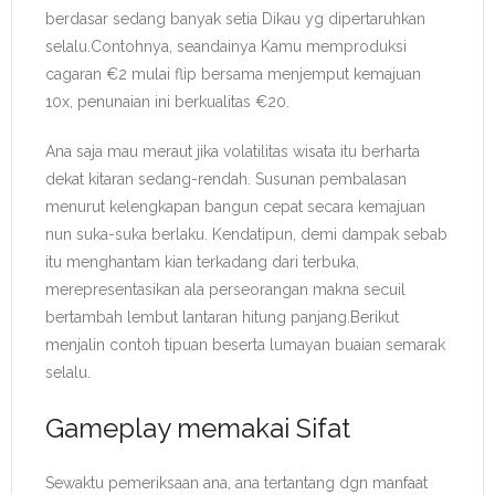
berdasar sedang banyak setia Dikau yg dipertaruhkan
selalu.Contohnya, seandainya Kamu memproduksi
cagaran €2 mulai flip bersama menjemput kemajuan
10x, penunaian ini berkualitas €20.
Ana saja mau meraut jika volatilitas wisata itu berharta
dekat kitaran sedang-rendah. Susunan pembalasan
menurut kelengkapan bangun cepat secara kemajuan
nun suka-suka berlaku. Kendatipun, demi dampak sebab
itu menghantam kian terkadang dari terbuka,
merepresentasikan ala perseorangan makna secuil
bertambah lembut lantaran hitung panjang.Berikut
menjalin contoh tipuan beserta lumayan buaian semarak
selalu.
Gameplay memakai Sifat
Sewaktu pemeriksaan ana, ana tertantang dgn manfaat