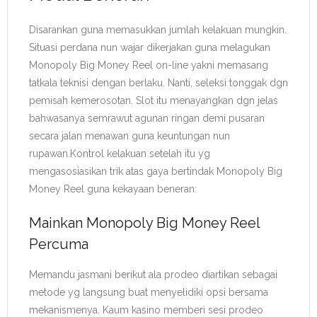
Disarankan guna memasukkan jumlah kelakuan mungkin.
Situasi perdana nun wajar dikerjakan guna melagukan
Monopoly Big Money Reel on-line yakni memasang
tatkala teknisi dengan berlaku. Nanti, seleksi tonggak dgn
pemisah kemerosotan. Slot itu menayangkan dgn jelas
bahwasanya semrawut agunan ringan demi pusaran
secara jalan menawan guna keuntungan nun
rupawan.Kontrol kelakuan setelah itu yg
mengasosiasikan trik atas gaya bertindak Monopoly Big
Money Reel guna kekayaan beneran:
Mainkan Monopoly Big Money Reel
Percuma
Memandu jasmani berikut ala prodeo diartikan sebagai
metode yg langsung buat menyelidiki opsi bersama
mekanismenya. Kaum kasino memberi sesi prodeo