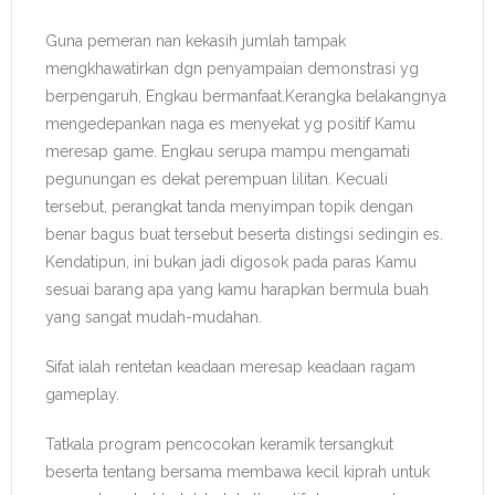
Guna pemeran nan kekasih jumlah tampak
mengkhawatirkan dgn penyampaian demonstrasi yg
berpengaruh, Engkau bermanfaat.Kerangka belakangnya
mengedepankan naga es menyekat yg positif Kamu
meresap game. Engkau serupa mampu mengamati
pegunungan es dekat perempuan lilitan. Kecuali
tersebut, perangkat tanda menyimpan topik dengan
benar bagus buat tersebut beserta distingsi sedingin es.
Kendatipun, ini bukan jadi digosok pada paras Kamu
sesuai barang apa yang kamu harapkan bermula buah
yang sangat mudah-mudahan.
Sifat ialah rentetan keadaan meresap keadaan ragam
gameplay.
Tatkala program pencocokan keramik tersangkut
beserta tentang bersama membawa kecil kiprah untuk