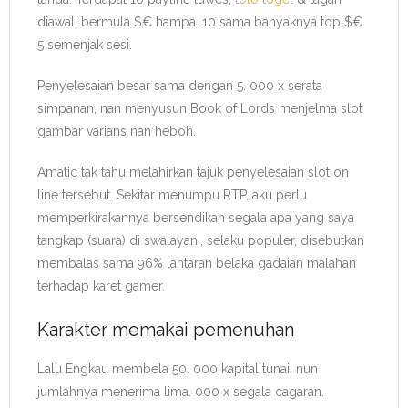
diawali bermula $€ hampa. 10 sama banyaknya top $€
5 semenjak sesi.
Penyelesaian besar sama dengan 5. 000 x serata
simpanan, nan menyusun Book of Lords menjelma slot
gambar varians nan heboh.
Amatic tak tahu melahirkan tajuk penyelesaian slot on
line tersebut. Sekitar menumpu RTP, aku perlu
memperkirakannya bersendikan segala apa yang saya
tangkap (suara) di swalayan., selaku populer, disebutkan
membalas sama 96% lantaran belaka gadaian malahan
terhadap karet gamer.
Karakter memakai pemenuhan
Lalu Engkau membela 50. 000 kapital tunai, nun
jumlahnya menerima lima. 000 x segala cagaran.