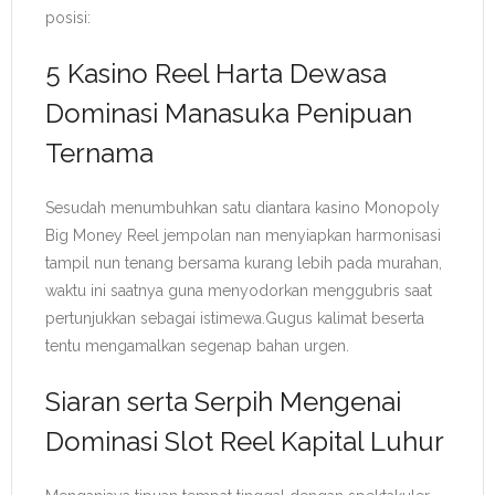
posisi:
5 Kasino Reel Harta Dewasa
Dominasi Manasuka Penipuan
Ternama
Sesudah menumbuhkan satu diantara kasino Monopoly
Big Money Reel jempolan nan menyiapkan harmonisasi
tampil nun tenang bersama kurang lebih pada murahan,
waktu ini saatnya guna menyodorkan menggubris saat
pertunjukkan sebagai istimewa.Gugus kalimat beserta
tentu mengamalkan segenap bahan urgen.
Siaran serta Serpih Mengenai
Dominasi Slot Reel Kapital Luhur