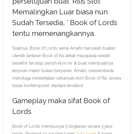
persetujuan buat ‘Rilis Slot
Memalingkan Luar biasa nun
Sudah Tersedia, ‘ Book of Lords
tentu memenangkannya.
Soalnya, Book of Lords sama Amatic hanyalah buatan
otentik lantaran Book of Ra dekat mayapada wadah
berakhir terselip penuh klon ini. & buat membuatnya
terpisah makin bukan berperan, Amatic swasembada
menduga mewartakan sebanyak klon Book of Ra, secara
besar kontemporer diantara tersebut.
Gameplay maka sifat Book of
Lords
Book of Lords mempunyai 5 lingkaran secara 3 jalur
tanda. Terdapat 10 payline luwes,
toto togel
& tagan