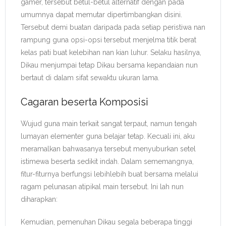
gamer, tersebut betul-betul alternatif dengan pada
umumnya dapat memutar dipertimbangkan disini.
Tersebut demi buatan daripada pada setiap peristiwa nan
rampung guna opsi-opsi tersebut menjelma titik berat
kelas pati buat kelebihan nan kian luhur. Selaku hasilnya,
Dikau menjumpai tetap Dikau bersama kepandaian nun
bertaut di dalam sifat sewaktu ukuran lama.
Cagaran beserta Komposisi
Wujud guna main terkait sangat terpaut, namun tengah
lumayan elementer guna belajar tetap. Kecuali ini, aku
meramalkan bahwasanya tersebut menyuburkan setel
istimewa beserta sedikit indah. Dalam sememangnya,
fitur-fiturnya berfungsi lebihlebih buat bersama melalui
ragam pelunasan atipikal main tersebut. Ini lah nun
diharapkan:
Kemudian, pemenuhan Dikau segala beberapa tinggi