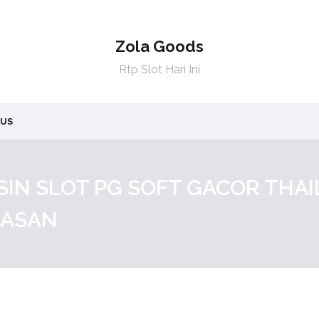
Zola Goods
Rtp Slot Hari Ini
 US
ESIN SLOT PG SOFT GACOR THA
LASAN