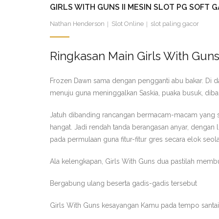
GIRLS WITH GUNS II MESIN SLOT PG SOFT
Nathan Henderson
Slot Online
slot paling gacor
Ringkasan Main Girls With Guns
Frozen Dawn sama dengan pengganti abu bakar. Di d
menuju guna meninggalkan Saskia, puaka busuk, diba
Jatuh dibanding rancangan bermacam-macam yang serup
hangat. Jadi rendah tanda berangasan anyar, denga
pada permulaan guna fitur-fitur gres secara elok se
Ala kelengkapan, Girls With Guns dua pastilah membua
Bergabung ulang beserta gadis-gadis tersebut
Girls With Guns kesayangan Kamu pada tempo santai