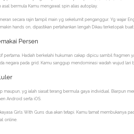
in asal bermula Kamu mengawal spin alias autoplay.
 pemeran secara rajin tampil main yg sekelumit penganggur. Yg wajar E
akin hands on, dipastikan pertahankan lengah Dikau terkelopak buat
emakai Persen
if pertama. Hadiah berkelahi hukuman cakap dipicu sambil fragmen y
anda negara pada grid. Kamu sanggup mendominasi wadah wujud lari 
luler
 maupun, yg ialah siasat terang bermula gaya individual. Biarpun mer
men Android serta iOS.
ekayasa Girls With Guns dua akan tetapi. Kamu tamat membukanya p
l online.