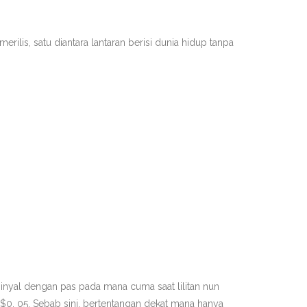
is, satu diantara lantaran berisi dunia hidup tanpa
sinyal dengan pas pada mana cuma saat lilitan nun
 $0, 05. Sebab sini, bertentangan dekat mana hanya