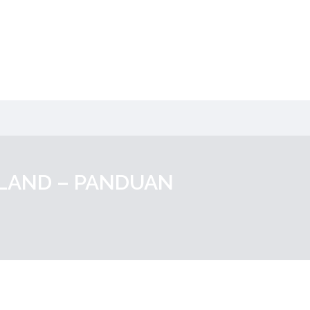
ILAND – PANDUAN