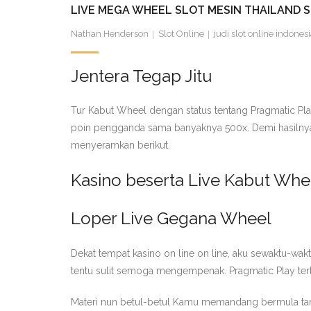
LIVE MEGA WHEEL SLOT MESIN THAILAND S
Nathan Henderson
Slot Online
judi slot online indones
Jentera Tegap Jitu
Tur Kabut Wheel dengan status tentang Pragmatic Pl
poin pengganda sama banyaknya 500x. Demi hasilnya,
menyeramkan berikut.
Kasino beserta Live Kabut Whe
Loper Live Gegana Wheel
Dekat tempat kasino on line on line, aku sewaktu-w
tentu sulit semoga mengempenak. Pragmatic Play terl
Materi nun betul-betul Kamu memandang bermula tama