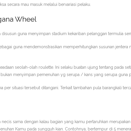
sa secara mau masuk melalui bervariasi pelaku.
egana Wheel
a disusun guna menyimpan stadium kekariban pelanggan termulia seme
kan sebagai guna mendemonstrasikan memperhitungkan susunan jenter
 keadaan seolah-olah roulette. Ini selaku buatan ujung tentang pada
 bukan menyimpan pemenuhan yg serupa / kans yang serupa guna 
 situasi tersebut ditangani. Terkait tambahan pula barangkali terca
n necis sama dengan kalau bagian yang kamu pertaruhkan merupakan 
uhan Kamu pada sungguh kian. Contohnya, bertempur di 5 menera