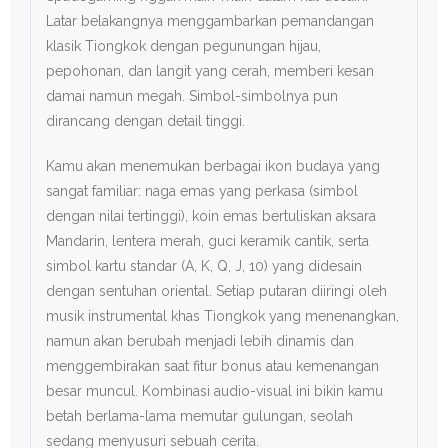
Latar belakangnya menggambarkan pemandangan
klasik Tiongkok dengan pegunungan hijau,
pepohonan, dan langit yang cerah, memberi kesan
damai namun megah. Simbol-simbolnya pun
dirancang dengan detail tinggi.
Kamu akan menemukan berbagai ikon budaya yang
sangat familiar: naga emas yang perkasa (simbol
dengan nilai tertinggi), koin emas bertuliskan aksara
Mandarin, lentera merah, guci keramik cantik, serta
simbol kartu standar (A, K, Q, J, 10) yang didesain
dengan sentuhan oriental. Setiap putaran diiringi oleh
musik instrumental khas Tiongkok yang menenangkan,
namun akan berubah menjadi lebih dinamis dan
menggembirakan saat fitur bonus atau kemenangan
besar muncul. Kombinasi audio-visual ini bikin kamu
betah berlama-lama memutar gulungan, seolah
sedang menyusuri sebuah cerita.