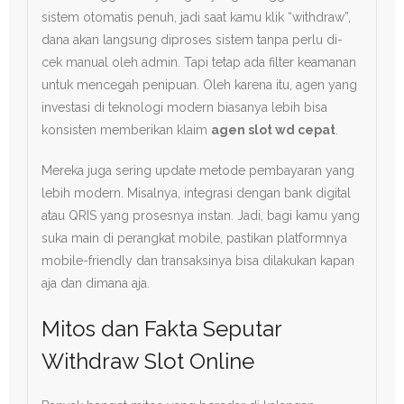
sistem otomatis penuh, jadi saat kamu klik “withdraw”,
dana akan langsung diproses sistem tanpa perlu di-
cek manual oleh admin. Tapi tetap ada filter keamanan
untuk mencegah penipuan. Oleh karena itu, agen yang
investasi di teknologi modern biasanya lebih bisa
konsisten memberikan klaim
agen slot wd cepat
.
Mereka juga sering update metode pembayaran yang
lebih modern. Misalnya, integrasi dengan bank digital
atau QRIS yang prosesnya instan. Jadi, bagi kamu yang
suka main di perangkat mobile, pastikan platformnya
mobile-friendly dan transaksinya bisa dilakukan kapan
aja dan dimana aja.
Mitos dan Fakta Seputar
Withdraw Slot Online