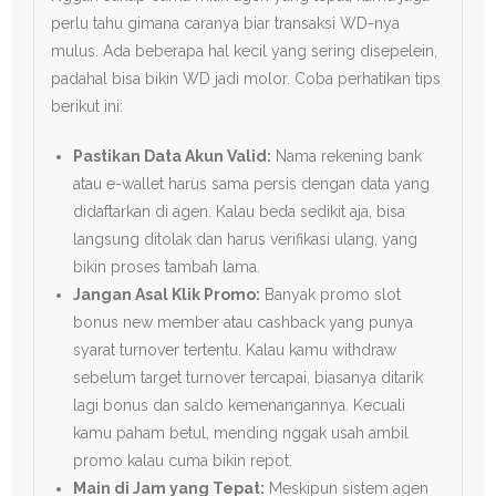
perlu tahu gimana caranya biar transaksi WD-nya
mulus. Ada beberapa hal kecil yang sering disepelein,
padahal bisa bikin WD jadi molor. Coba perhatikan tips
berikut ini:
Pastikan Data Akun Valid:
Nama rekening bank
atau e-wallet harus sama persis dengan data yang
didaftarkan di agen. Kalau beda sedikit aja, bisa
langsung ditolak dan harus verifikasi ulang, yang
bikin proses tambah lama.
Jangan Asal Klik Promo:
Banyak promo slot
bonus new member atau cashback yang punya
syarat turnover tertentu. Kalau kamu withdraw
sebelum target turnover tercapai, biasanya ditarik
lagi bonus dan saldo kemenangannya. Kecuali
kamu paham betul, mending nggak usah ambil
promo kalau cuma bikin repot.
Main di Jam yang Tepat:
Meskipun sistem agen