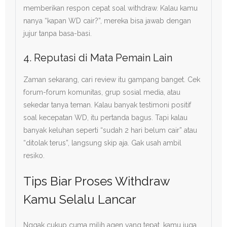
memberikan respon cepat soal withdraw. Kalau kamu
nanya “kapan WD cair?”, mereka bisa jawab dengan
jujur tanpa basa-basi.
4. Reputasi di Mata Pemain Lain
Zaman sekarang, cari review itu gampang banget. Cek
forum-forum komunitas, grup sosial media, atau
sekedar tanya teman. Kalau banyak testimoni positif
soal kecepatan WD, itu pertanda bagus. Tapi kalau
banyak keluhan seperti “sudah 2 hari belum cair” atau
“ditolak terus”, langsung skip aja. Gak usah ambil
resiko.
Tips Biar Proses Withdraw
Kamu Selalu Lancar
Nggak cukup cuma milih agen yang tepat, kamu juga