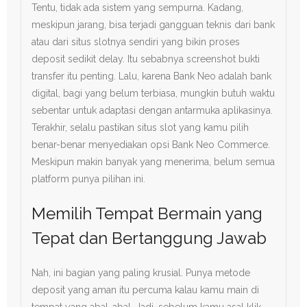
Tentu, tidak ada sistem yang sempurna. Kadang,
meskipun jarang, bisa terjadi gangguan teknis dari bank
atau dari situs slotnya sendiri yang bikin proses
deposit sedikit delay. Itu sebabnya screenshot bukti
transfer itu penting. Lalu, karena Bank Neo adalah bank
digital, bagi yang belum terbiasa, mungkin butuh waktu
sebentar untuk adaptasi dengan antarmuka aplikasinya.
Terakhir, selalu pastikan situs slot yang kamu pilih
benar-benar menyediakan opsi Bank Neo Commerce.
Meskipun makin banyak yang menerima, belum semua
platform punya pilihan ini.
Memilih Tempat Bermain yang
Tepat dan Bertanggung Jawab
Nah, ini bagian yang paling krusial. Punya metode
deposit yang aman itu percuma kalau kamu main di
tempat yang abal-abal. Jadi, sebelum kamu asal klik