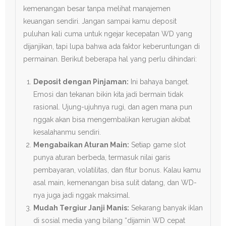
kemenangan besar tanpa melihat manajemen
keuangan sendiri. Jangan sampai kamu deposit
puluhan kali cuma untuk ngejar kecepatan WD yang
dijanjikan, tapi lupa bahwa ada faktor keberuntungan di
permainan. Berikut beberapa hal yang perlu dihindari:
Deposit dengan Pinjaman:
Ini bahaya banget.
Emosi dan tekanan bikin kita jadi bermain tidak
rasional. Ujung-ujuhnya rugi, dan agen mana pun
nggak akan bisa mengembalikan kerugian akibat
kesalahanmu sendiri.
Mengabaikan Aturan Main:
Setiap game slot
punya aturan berbeda, termasuk nilai garis
pembayaran, volatilitas, dan fitur bonus. Kalau kamu
asal main, kemenangan bisa sulit datang, dan WD-
nya juga jadi nggak maksimal.
Mudah Tergiur Janji Manis:
Sekarang banyak iklan
di sosial media yang bilang “dijamin WD cepat