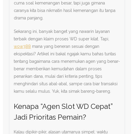
cuma soal kemenangan besar, tapi juga gimana
caranya kita bisa nikmatin hasil kemenangan itu tanpa
drama panjang.
Sekarang ini, banyak banget yang nawarin layanan
terbaik dengan klaim proses WD super kilat. Tapi,
wow388
mana yang beneran sesuai dengan
ekspektasi? Artikel ini bakal ngajak kamu bahas tuntas
tentang bagaimana cara menemukan agen yang benar-
benar memberikan kemudahan dalam proses
penarikan dana, mulai dari kriteria penting, tips
menghindari situs abal-abal, sampe cara biar transaksi
kamu selalu mulus. Yuk, kita simak bareng-bareng.
Kenapa “Agen Slot WD Cepat”
Jadi Prioritas Pemain?
Kalau dipikir-pikir, alasan utamanya simpel: waktu