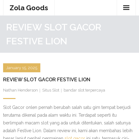
Skip
Zola Goods
to
content
REVIEW SLOT GACOR
FESTIVE LION
January 15, 2025
REVIEW SLOT GACOR FESTIVE LION
Nathan Henderson
Situs Slot
bandar slot terpercaya
Slot Gacor onlen pernah berubah salah satu gim tempat berjudi
terutama dikenal pada alam waktu ini. Terdapat seperti itu
berlimpah macam slot yang ada untuk ditentukan, salah satunya
adalah Festive Lion. Dalam review ini, kami akan membahas lebih
besar lanjut perihal permainan
slot gacor
ini satu, termasuk ciri-