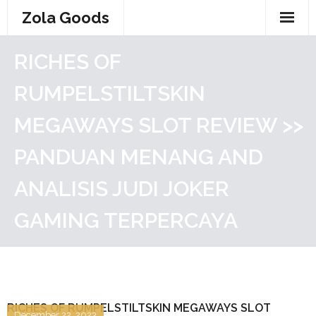
Skip
Zola Goods
to
content
RICHES OF
RUMPELSTILTSKIN
MEGAWAYS SLOT REVIEW >>
PANDUAN MENANG AND
ANALISIS JUDI JOKER
GAMING TERPERCAYA
RICHES OF RUMPELSTILTSKIN MEGAWAYS SLOT
December 22, 2023