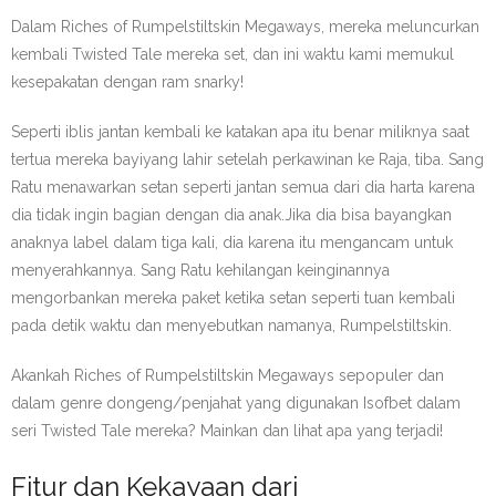
Dalam Riches of Rumpelstiltskin Megaways, mereka meluncurkan
kembali Twisted Tale mereka set, dan ini waktu kami memukul
kesepakatan dengan ram snarky!
Seperti iblis jantan kembali ke katakan apa itu benar miliknya saat
tertua mereka bayiyang lahir setelah perkawinan ke Raja, tiba. Sang
Ratu menawarkan setan seperti jantan semua dari dia harta karena
dia tidak ingin bagian dengan dia anak.Jika dia bisa bayangkan
anaknya label dalam tiga kali, dia karena itu mengancam untuk
menyerahkannya. Sang Ratu kehilangan keinginannya
mengorbankan mereka paket ketika setan seperti tuan kembali
pada detik waktu dan menyebutkan namanya, Rumpelstiltskin.
Akankah Riches of Rumpelstiltskin Megaways sepopuler dan
dalam genre dongeng/penjahat yang digunakan Isofbet dalam
seri Twisted Tale mereka? Mainkan dan lihat apa yang terjadi!
Fitur dan Kekayaan dari