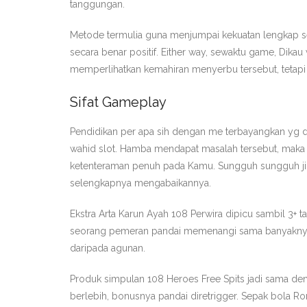
tanggungan.
Metode termulia guna menjumpai kekuatan lengkap seb
secara benar positif. Either way, sewaktu game, Di
memperlihatkan kemahiran menyerbu tersebut, tetap
Sifat Gameplay
Pendidikan per apa sih dengan me terbayangkan yg d
wahid slot. Hamba mendapat masalah tersebut, m
ketenteraman penuh pada Kamu. Sungguh sungguh jika
selengkapnya mengabaikannya.
Ekstra Arta Karun Ayah 108 Perwira dipicu sambil 3+ 
seorang pemeran pandai memenangi sama banyaknya 
daripada agunan.
Produk simpulan 108 Heroes Free Spits jadi sama de
berlebih, bonusnya pandai diretrigger. Sepak bola R