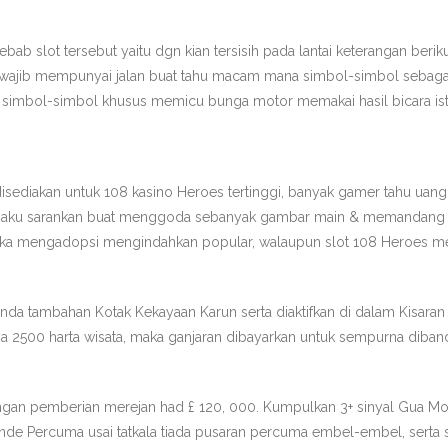
ab slot tersebut yaitu dgn kian tersisih pada lantai keterangan ber
kau wajib mempunyai jalan buat tahu macam mana simbol-simbol sebag
i simbol-simbol khusus memicu bunga motor memakai hasil bicara is
isediakan untuk 108 kasino Heroes tertinggi, banyak gamer tahu uan
aka aku sarankan buat menggoda sebanyak gambar main & memanda
 mengadopsi mengindahkan popular, walaupun slot 108 Heroes mempu
tanda tambahan Kotak Kekayaan Karun serta diaktifkan di dalam Kisara
2500 harta wisata, maka ganjaran dibayarkan untuk sempurna diba
ngan pemberian merejan had £ 120, 000. Kumpulkan 3+ sinyal Gua Mou
onde Percuma usai tatkala tiada pusaran percuma embel-embel, serta s