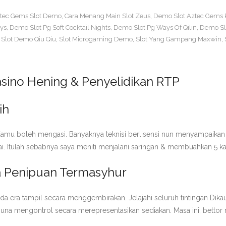
tec Gems Slot Demo
,
Cara Menang Main Slot Zeus
,
Demo Slot Aztec Gems 
ys
,
Demo Slot Pg Soft Cocktail Nights
,
Demo Slot Pg Ways Of Qilin
,
Demo Slo
,
Slot Demo Qiu Qiu
,
Slot Microgaming Demo
,
Slot Yang Gampang Maxwin
,
asino Hening & Penyelidikan RTP
ih
 Kamu boleh mengasi. Banyaknya teknisi berlisensi nun menyampaika
ai. Itulah sebabnya saya meniti menjalani saringan & membuahkan 5 k
a Penipuan Termasyhur
ada era tampil secara menggembirakan. Jelajahi seluruh tintingan Dik
 guna mengontrol secara merepresentasikan sediakan. Masa ini, betto