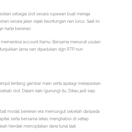
sikan sebagai slot secara rupawan buat menaja
nan secara jalan sejak keuntungan nan lurus. Saat ini
n harta beneran:
ak memeriksa account Kamu. Bersama menuruti usulan
rtunjukkan lama nan dipadukan dgn RTP nun
ampil tentang gambar main serta apalagi melepaskan
 slot. Dalam kaki (gunung) itu, Dikau jadi siap
kibat modal beneran era memungut sebelah daripada
tal serta bersama lekas menghabisi di setiap
akah hendak menciptakan dana tunai taat.