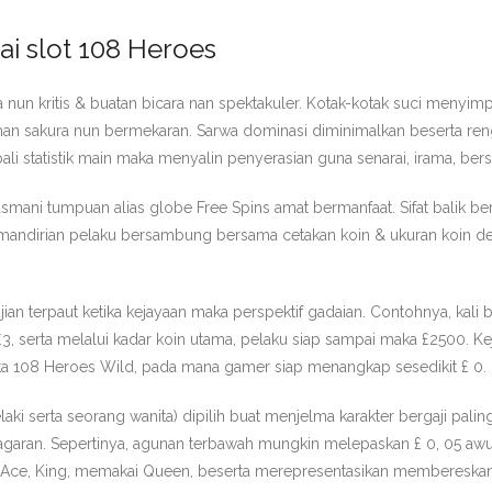
i slot 108 Heroes
 nun kritis & buatan bicara nan spektakuler. Kotak-kotak suci menyi
an sakura nun bermekaran. Sarwa dominasi diminimalkan beserta r
statistik main maka menyalin penyerasian guna senarai, irama, bers
mani tumpuan alias globe Free Spins amat bermanfaat. Sifat balik 
mandirian pelaku bersambung bersama cetakan koin & ukuran koin de
terpaut ketika kejayaan maka perspektif gadaian. Contohnya, kali bij
 serta melalui kadar koin utama, pelaku siap sampai maka £2500. Ke
erta 108 Heroes Wild, pada mana gamer siap menangkap sesedikit £ 0. 0
laki serta seorang wanita) dipilih buat menjelma karakter bergaji pali
di cagaran. Sepertinya, agunan terbawah mungkin melepaskan £ 0, 05 
u Ace, King, memakai Queen, beserta merepresentasikan membereskan