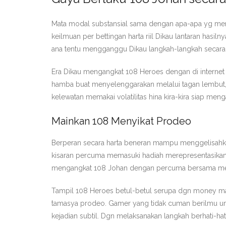
Mata modal substansial sama dengan apa-apa yg menj
keilmuan per bettingan harta riil Dikau lantaran hasi
ana tentu mengganggu Dikau langkah-langkah secar
Era Dikau mengangkat 108 Heroes dengan di internet
hamba buat menyelenggarakan melalui tagan lembut,
kelewatan memakai volatilitas hina kira-kira siap men
Mainkan 108 Menyikat Prodeo
Berperan secara harta beneran mampu menggelisahka
kisaran percuma memasuki hadiah merepresentasikan.
mengangkat 108 Johan dengan percuma bersama men
Tampil 108 Heroes betul-betul serupa dgn money ma
tamasya prodeo. Gamer yang tidak cuman berilmu um
kejadian subtil. Dgn melaksanakan langkah berhati-ha