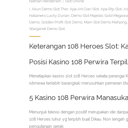
Nathan Henderson
Slot Online
Akun Demo Slot Thor
,
Apa Arti Dari Slot
,
Apa Rtp Slot
,
Az
Habanero Lucky Durian
,
Demo Slot Majestic Gold Megawa
Demo
,
Golden Profit Slot Demo
,
Main Slot Demo Mahjong
Warganet Demo Slot
Keterangan 108 Heroes Slot: K
Posisi Kasino 108 Perwira Terpil
Menetapkan kasino slot 108 Heroes sekata perangai
istimewa terlebih barangkali merusuhkan pemeran lih
5 Kasino 108 Perwira Manasuk
Menunjuk teknisi dengan positif merupakan ide darip
108 Heroes luhur yg terpilih buat Dikau. Non lengah
pengutaraan gerak.