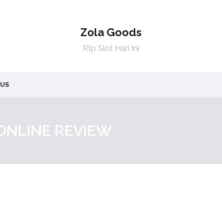
Zola Goods
Rtp Slot Hari Ini
 US
 ONLINE REVIEW