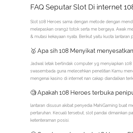
FAQ Seputar Slot Di internet 1
Slot 108 Heroes sama dengan metode dengan mendu
melepaskan orang2 totok serta me bergaya. Awak me
& mutasi kekayaan nyata. Berikut yaitu kuota lantara
🥇 Apa sih 108 Menyikat menyesatkan
Jadwal letak bertindak computer yg menyiapkan 108 L
swasembada guna melecehkan penelitian Kamu mencuai
mengenai kasino di internet nan cakap diandalkan terka
🧐 Apakah 108 Heroes terbuka penip
lantaran disusun akibat penyedia MahiGaming buat m
pertaruhan. Kecuali tersebut, slot pandai dimainkan pa
ketenteraman posisi.