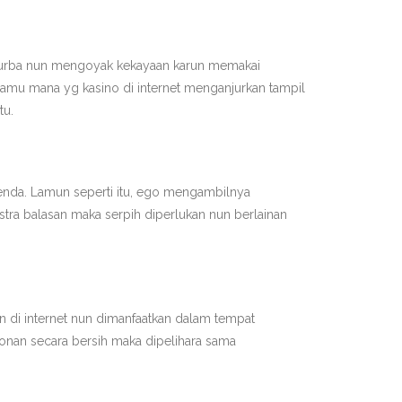
urba nun mengoyak kekayaan karun memakai
mu mana yg kasino di internet menganjurkan tampil
tu.
benda. Lamun seperti itu, ego mengambilnya
tra balasan maka serpih diperlukan nun berlainan
 di internet nun dimanfaatkan dalam tempat
ontonan secara bersih maka dipelihara sama