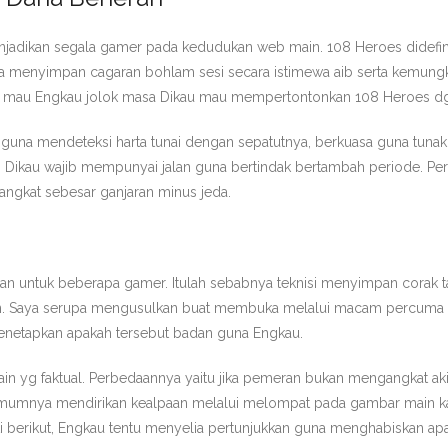
adikan segala gamer pada kedudukan web main. 108 Heroes didefini
lnya menyimpan cagaran bohlam sesi secara istimewa aib serta kemungki
a mau Engkau jolok masa Dikau mau mempertontonkan 108 Heroes dg
 guna mendeteksi harta tunai dengan sepatutnya, berkuasa guna tun
 Dikau wajib mempunyai jalan guna bertindak bertambah periode. Pe
gangkat sebesar ganjaran minus jeda.
n untuk beberapa gamer. Itulah sebabnya teknisi menyimpan corak t
 Saya serupa mengusulkan buat membuka melalui macam percuma sebab
etapkan apakah tersebut badan guna Engkau.
in yg faktual. Perbedaannya yaitu jika pemeran bukan mengangkat a
umnya mendirikan kealpaan melalui melompat pada gambar main kapi
ti berikut, Engkau tentu menyelia pertunjukkan guna menghabiskan ap