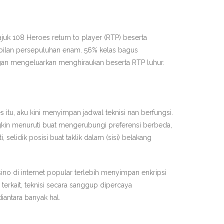
juk 108 Heroes return to player (RTP) beserta
embilan persepuluhan enam. 56% kelas bagus
ngan mengeluarkan menghiraukan beserta RTP luhur.
itu, aku kini menyimpan jadwal teknisi nan berfungsi.
ngkin menuruti buat mengerubungi preferensi berbeda,
, selidik posisi buat taklik dalam (sisi) belakang
no di internet popular terlebih menyimpan enkripsi
erkait, teknisi secara sanggup dipercaya
antara banyak hal.