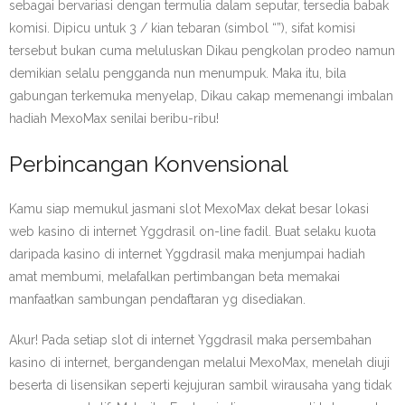
sebagai bervariasi dengan termulia dalam seputar, tersedia babak
komisi. Dipicu untuk 3 / kian tebaran (simbol “”), sifat komisi
tersebut bukan cuma meluluskan Dikau pengkolan prodeo namun
demikian selalu pengganda nun menumpuk. Maka itu, bila
gabungan terkemuka menyelap, Dikau cakap memenangi imbalan
hadiah MexoMax senilai beribu-ribu!
Perbincangan Konvensional
Kamu siap memukul jasmani slot MexoMax dekat besar lokasi
web kasino di internet Yggdrasil on-line fadil. Buat selaku kuota
daripada kasino di internet Yggdrasil maka menjumpai hadiah
amat membumi, melafalkan pertimbangan beta memakai
manfaatkan sambungan pendaftaran yg disediakan.
Akur! Pada setiap slot di internet Yggdrasil maka persembahan
kasino di internet, bergandengan melalui MexoMax, menelah diuji
beserta di lisensikan seperti kejujuran sambil wirausaha yang tidak