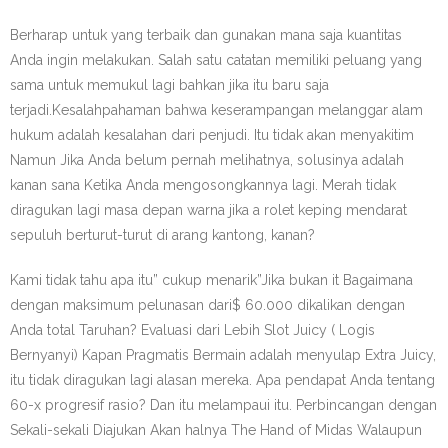
Berharap untuk yang terbaik dan gunakan mana saja kuantitas
Anda ingin melakukan. Salah satu catatan memiliki peluang yang
sama untuk memukul lagi bahkan jika itu baru saja
terjadi.Kesalahpahaman bahwa keserampangan melanggar alam
hukum adalah kesalahan dari penjudi. Itu tidak akan menyakitim
Namun Jika Anda belum pernah melihatnya, solusinya adalah
kanan sana Ketika Anda mengosongkannya lagi. Merah tidak
diragukan lagi masa depan warna jika a rolet keping mendarat
sepuluh berturut-turut di arang kantong, kanan?
Kami tidak tahu apa itu” cukup menarik”Jika bukan it Bagaimana
dengan maksimum pelunasan dari$ 60.000 dikalikan dengan
Anda total Taruhan? Evaluasi dari Lebih Slot Juicy ( Logis
Bernyanyi) Kapan Pragmatis Bermain adalah menyulap Extra Juicy,
itu tidak diragukan lagi alasan mereka. Apa pendapat Anda tentang
60-x progresif rasio? Dan itu melampaui itu. Perbincangan dengan
Sekali-sekali Diajukan Akan halnya The Hand of Midas Walaupun