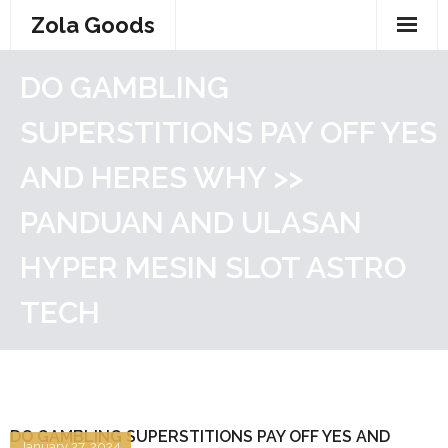
Skip
Zola Goods
to
content
DO GAMBLING
SUPERSTITIONS PAY OFF YES
AND HERES WHY >>
PANDUAN AND ULASAN
HYPER MESIN SLOT ASTRO
TECH
DO GAMBLING SUPERSTITIONS PAY OFF YES AND
January 27, 2024