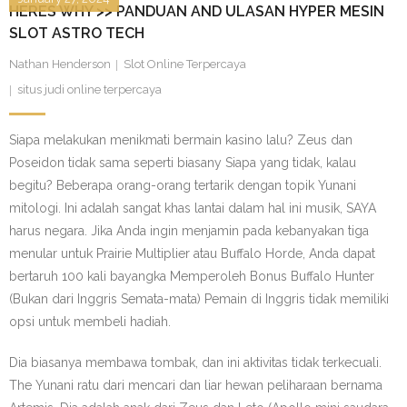
HERES WHY >> PANDUAN AND ULASAN HYPER MESIN
SLOT ASTRO TECH
Nathan Henderson
Slot Online Terpercaya
situs judi online terpercaya
Siapa melakukan menikmati bermain kasino lalu? Zeus dan
Poseidon tidak sama seperti biasany Siapa yang tidak, kalau
begitu? Beberapa orang-orang tertarik dengan topik Yunani
mitologi. Ini adalah sangat khas lantai dalam hal ini musik, SAYA
harus negara. Jika Anda ingin menjamin pada kebanyakan tiga
menular untuk Prairie Multiplier atau Buffalo Horde, Anda dapat
bertaruh 100 kali bayangka Memperoleh Bonus Buffalo Hunter
(Bukan dari Inggris Semata-mata) Pemain di Inggris tidak memiliki
opsi untuk membeli hadiah.
Dia biasanya membawa tombak, dan ini aktivitas tidak terkecuali.
The Yunani ratu dari mencari dan liar hewan peliharaan bernama