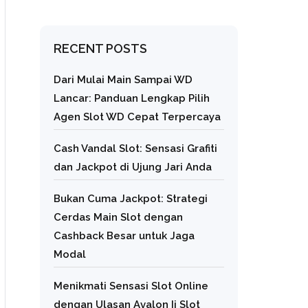
RECENT POSTS
Dari Mulai Main Sampai WD
Lancar: Panduan Lengkap Pilih
Agen Slot WD Cepat Terpercaya
Cash Vandal Slot: Sensasi Grafiti
dan Jackpot di Ujung Jari Anda
Bukan Cuma Jackpot: Strategi
Cerdas Main Slot dengan
Cashback Besar untuk Jaga
Modal
Menikmati Sensasi Slot Online
dengan Ulasan Avalon Ii Slot