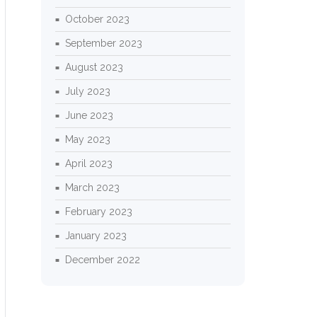
October 2023
September 2023
August 2023
July 2023
June 2023
May 2023
April 2023
March 2023
February 2023
January 2023
December 2022