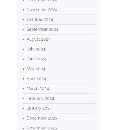
November 2024
October 2024
September 2024
August 2024
July 2024
June 2024
May 2024
April 2024
March 2024
February 2024
January 2024
December 2023
November 2023