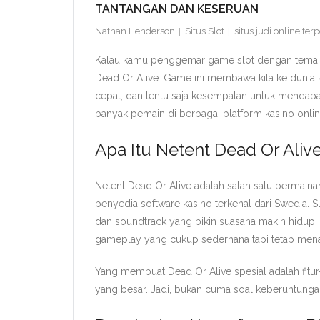
TANTANGAN DAN KESERUAN
Nathan Henderson
Situs Slot
situs judi online ter
Kalau kamu penggemar game slot dengan tema kla
Dead Or Alive. Game ini membawa kita ke dunia
cepat, dan tentu saja kesempatan untuk mendapatk
banyak pemain di berbagai platform kasino onlin
Apa Itu Netent Dead Or Aliv
Netent Dead Or Alive adalah salah satu permain
penyedia software kasino terkenal dari Swedia.
dan soundtrack yang bikin suasana makin hidup
gameplay yang cukup sederhana tapi tetap men
Yang membuat Dead Or Alive spesial adalah fit
yang besar. Jadi, bukan cuma soal keberuntungan