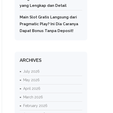
yang Lengkap dan Detail
Main Slot Gratis Langsung dari
Pragmatic Play? Ini Dia Caranya
Dapat Bonus Tanpa Deposit!
ARCHIVES
July 2026
May 2026
April 2026
March 2026
February 2026