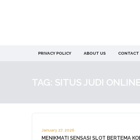
Skip
to
content
PRIVACY POLICY
ABOUT US
CONTACT
TAG:
SITUS JUDI ONLIN
January 27, 2026
MENIKMATI SENSASI SLOT BERTEMA KO