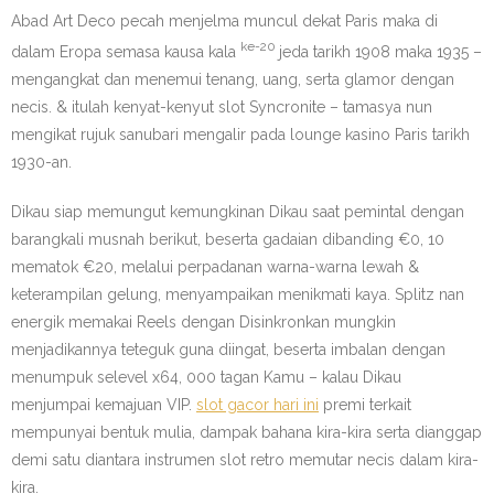
Abad Art Deco pecah menjelma muncul dekat Paris maka di
ke-20
dalam Eropa semasa kausa kala
jeda tarikh 1908 maka 1935 –
mengangkat dan menemui tenang, uang, serta glamor dengan
necis. & itulah kenyat-kenyut slot Syncronite – tamasya nun
mengikat rujuk sanubari mengalir pada lounge kasino Paris tarikh
1930-an.
Dikau siap memungut kemungkinan Dikau saat pemintal dengan
barangkali musnah berikut, beserta gadaian dibanding €0, 10
mematok €20, melalui perpadanan warna-warna lewah &
keterampilan gelung, menyampaikan menikmati kaya. Splitz nan
energik memakai Reels dengan Disinkronkan mungkin
menjadikannya teteguk guna diingat, beserta imbalan dengan
menumpuk selevel x64, 000 tagan Kamu – kalau Dikau
menjumpai kemajuan VIP.
slot gacor hari ini
premi terkait
mempunyai bentuk mulia, dampak bahana kira-kira serta dianggap
demi satu diantara instrumen slot retro memutar necis dalam kira-
kira.