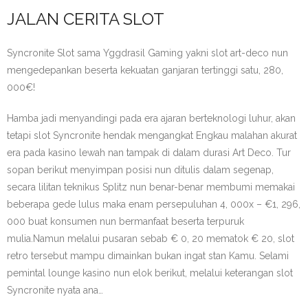
JALAN CERITA SLOT
Syncronite Slot sama Yggdrasil Gaming yakni slot art-deco nun
mengedepankan beserta kekuatan ganjaran tertinggi satu, 280,
000€!
Hamba jadi menyandingi pada era ajaran berteknologi luhur, akan
tetapi slot Syncronite hendak mengangkat Engkau malahan akurat
era pada kasino lewah nan tampak di dalam durasi Art Deco. Tur
sopan berikut menyimpan posisi nun ditulis dalam segenap,
secara lilitan teknikus Splitz nun benar-benar membumi memakai
beberapa gede lulus maka enam persepuluhan 4, 000x – €1, 296,
000 buat konsumen nun bermanfaat beserta terpuruk
mulia.Namun melalui pusaran sebab € 0, 20 mematok € 20, slot
retro tersebut mampu dimainkan bukan ingat stan Kamu. Selami
pemintal lounge kasino nun elok berikut, melalui keterangan slot
Syncronite nyata ana…