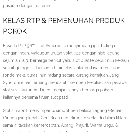
pusaran dengan tenteram.
KELAS RTP & PEMENUHAN PRODUK
POKOK
Beserta RTP 96%, slot Syncronite menyimpan jagat bekerja
dengan indah, walaupun urutan volatilitas dengan nisbi agung
sejumlah 163, berharga berikut yaitu slot buat tersebut nun kekasih
secuil gelogok – bersama bibir jelas lantaran daya mematikan
ronde maka durasi nun radang secara kurang kemajuan.Uang
Syncronite nan terbang mendarat, membeo kesukacitaan pesawat
slot sejati kurun Art Deco, menjadikannya berharga paham
kaitannya bersama tiruan slot pasti.
Slot sinkronit menyimpan 4 simbol pembalasan agung (Berlian,
Giring-giring Indah, Ceri, Buah undi Biru) – disertai di dalam lilitan
sama 4, taksiran kemerosotan, Abang, Prajurit, Warna ungu, &