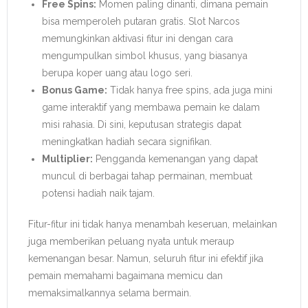
Free Spins:
Momen paling dinanti, dimana pemain
bisa memperoleh putaran gratis. Slot Narcos
memungkinkan aktivasi fitur ini dengan cara
mengumpulkan simbol khusus, yang biasanya
berupa koper uang atau logo seri.
Bonus Game:
Tidak hanya free spins, ada juga mini
game interaktif yang membawa pemain ke dalam
misi rahasia. Di sini, keputusan strategis dapat
meningkatkan hadiah secara signifikan.
Multiplier:
Pengganda kemenangan yang dapat
muncul di berbagai tahap permainan, membuat
potensi hadiah naik tajam.
Fitur-fitur ini tidak hanya menambah keseruan, melainkan
juga memberikan peluang nyata untuk meraup
kemenangan besar. Namun, seluruh fitur ini efektif jika
pemain memahami bagaimana memicu dan
memaksimalkannya selama bermain.