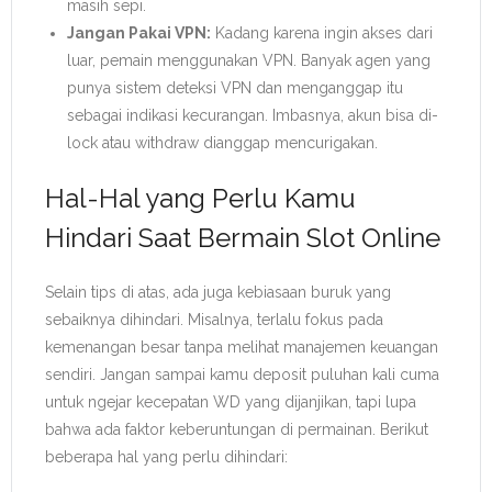
masih sepi.
Jangan Pakai VPN:
Kadang karena ingin akses dari
luar, pemain menggunakan VPN. Banyak agen yang
punya sistem deteksi VPN dan menganggap itu
sebagai indikasi kecurangan. Imbasnya, akun bisa di-
lock atau withdraw dianggap mencurigakan.
Hal-Hal yang Perlu Kamu
Hindari Saat Bermain Slot Online
Selain tips di atas, ada juga kebiasaan buruk yang
sebaiknya dihindari. Misalnya, terlalu fokus pada
kemenangan besar tanpa melihat manajemen keuangan
sendiri. Jangan sampai kamu deposit puluhan kali cuma
untuk ngejar kecepatan WD yang dijanjikan, tapi lupa
bahwa ada faktor keberuntungan di permainan. Berikut
beberapa hal yang perlu dihindari: