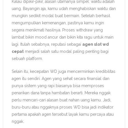
Kalau dipikir-pikir, alasan utamanya simpel: waktu adalah
uang. Bayangin aja, kamu udah menghabiskan waktu dan
mungkin sedikit modal buat bermain. Setelah berhasil
mengumpulkan kemenangan, pastinya kamu ingin
segera menikmati hasilnya. Proses withdraw yang
lambat bikin mood ancur dan bikin kita ragu untuk main
lagi. Itulah sebabnya, reputasi sebagai
agen slot wd
cepat
menjadi salah satu modal paling penting bagi
sebuah platform.
Selain itu, kecepatan WD juga mencerminkan kredibilitas
agen itu sendiri. Agen yang sehat secara finansial dan
punya sistem yang rapi biasanya bisa memproses
penarikan dana tanpa hambatan berarti. Mereka nggak
perlu mencari-cari alasan buat nahan uang kamu. Jadi,
buru-buru atau nggaknya proses WD bisa jadi indikator
pertama apakah agen tersebut layak kamu percaya atau
nggak.