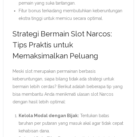
pemain yang suka tantangan.
Fitur bonus terkadang membutuhkan keberuntungan
ekstra tinggi untuk memicu secara optimal.
Strategi Bermain Slot Narcos:
Tips Praktis untuk
Memaksimalkan Peluang
Meski slot merupakan permainan berbasis
keberuntungan, siapa bilang tidak ada strategi untuk
bermain lebih cerdas? Berikut adalah beberapa tip yang
bisa membantu Anda menikmati ulasan slot Narcos
dengan hasil lebih optimal:
Kelola Modal dengan Bijak:
Tentukan batas
taruhan per putaran yang masuk akal agar tidak cepat
kehabisan dana.