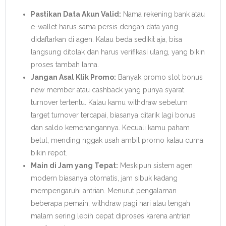
Pastikan Data Akun Valid:
Nama rekening bank atau
e-wallet harus sama persis dengan data yang
didaftarkan di agen. Kalau beda sedikit aja, bisa
langsung ditolak dan harus verifikasi ulang, yang bikin
proses tambah lama.
Jangan Asal Klik Promo:
Banyak promo slot bonus
new member atau cashback yang punya syarat
turnover tertentu. Kalau kamu withdraw sebelum
target turnover tercapai, biasanya ditarik lagi bonus
dan saldo kemenangannya. Kecuali kamu paham
betul, mending nggak usah ambil promo kalau cuma
bikin repot.
Main di Jam yang Tepat:
Meskipun sistem agen
modern biasanya otomatis, jam sibuk kadang
mempengaruhi antrian. Menurut pengalaman
beberapa pemain, withdraw pagi hari atau tengah
malam sering lebih cepat diproses karena antrian