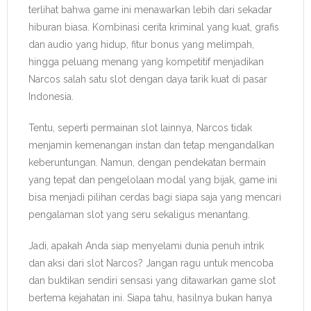
terlihat bahwa game ini menawarkan lebih dari sekadar
hiburan biasa. Kombinasi cerita kriminal yang kuat, grafis
dan audio yang hidup, fitur bonus yang melimpah,
hingga peluang menang yang kompetitif menjadikan
Narcos salah satu slot dengan daya tarik kuat di pasar
Indonesia.
Tentu, seperti permainan slot lainnya, Narcos tidak
menjamin kemenangan instan dan tetap mengandalkan
keberuntungan. Namun, dengan pendekatan bermain
yang tepat dan pengelolaan modal yang bijak, game ini
bisa menjadi pilihan cerdas bagi siapa saja yang mencari
pengalaman slot yang seru sekaligus menantang.
Jadi, apakah Anda siap menyelami dunia penuh intrik
dan aksi dari slot Narcos? Jangan ragu untuk mencoba
dan buktikan sendiri sensasi yang ditawarkan game slot
bertema kejahatan ini. Siapa tahu, hasilnya bukan hanya