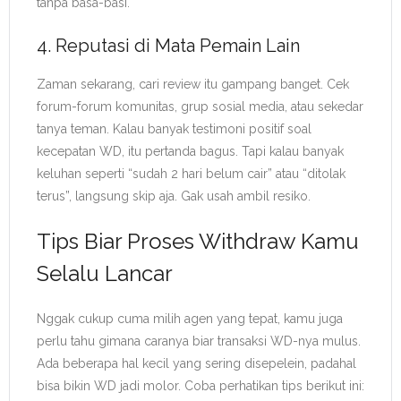
tanpa basa-basi.
4. Reputasi di Mata Pemain Lain
Zaman sekarang, cari review itu gampang banget. Cek
forum-forum komunitas, grup sosial media, atau sekedar
tanya teman. Kalau banyak testimoni positif soal
kecepatan WD, itu pertanda bagus. Tapi kalau banyak
keluhan seperti “sudah 2 hari belum cair” atau “ditolak
terus”, langsung skip aja. Gak usah ambil resiko.
Tips Biar Proses Withdraw Kamu
Selalu Lancar
Nggak cukup cuma milih agen yang tepat, kamu juga
perlu tahu gimana caranya biar transaksi WD-nya mulus.
Ada beberapa hal kecil yang sering disepelein, padahal
bisa bikin WD jadi molor. Coba perhatikan tips berikut ini: