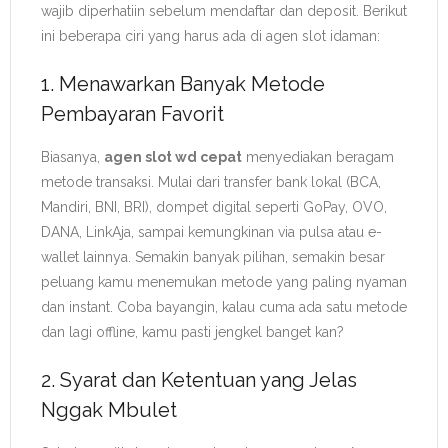
wajib diperhatiin sebelum mendaftar dan deposit. Berikut
ini beberapa ciri yang harus ada di agen slot idaman:
1. Menawarkan Banyak Metode
Pembayaran Favorit
Biasanya,
agen slot wd cepat
menyediakan beragam
metode transaksi. Mulai dari transfer bank lokal (BCA,
Mandiri, BNI, BRI), dompet digital seperti GoPay, OVO,
DANA, LinkAja, sampai kemungkinan via pulsa atau e-
wallet lainnya. Semakin banyak pilihan, semakin besar
peluang kamu menemukan metode yang paling nyaman
dan instant. Coba bayangin, kalau cuma ada satu metode
dan lagi offline, kamu pasti jengkel banget kan?
2. Syarat dan Ketentuan yang Jelas
Nggak Mbulet