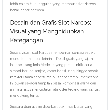
lebih dalam fitur unggulan yang membuat slot Narcos
benar-benar berbeda.
Desain dan Grafis Slot Narcos:
Visual yang Menghidupkan
Ketegangan
Secara visual, slot Narcos memberikan sensasi seperti
menonton mini-seri kriminal. Detail grafis yang tajam,
latar belakang kota Medellin yang penuh intrik, serta
simbol berupa senjata, koper berisi uang, hingga sosok
karakter utama seperti Pablo Escobar tampil memesona.
Ini bukan sekadar tampilan biasa; kombinasi warna dan
animasi halus menciptakan atmosfer tegang yang sangat
mendukung tema.
Suasana dramatis ini diperkuat oleh musik latar yang