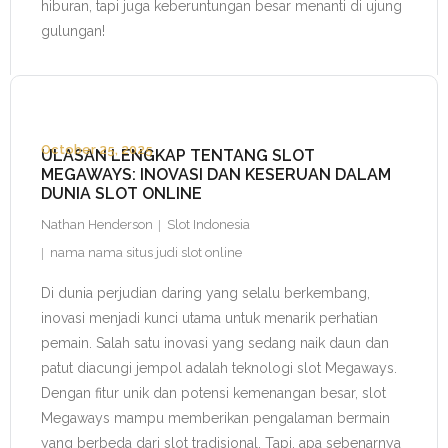
hiburan, tapi juga keberuntungan besar menanti di ujung
gulungan!
October 25, 2025
ULASAN LENGKAP TENTANG SLOT
MEGAWAYS: INOVASI DAN KESERUAN DALAM
DUNIA SLOT ONLINE
Nathan Henderson
Slot Indonesia
nama nama situs judi slot online
Di dunia perjudian daring yang selalu berkembang,
inovasi menjadi kunci utama untuk menarik perhatian
pemain. Salah satu inovasi yang sedang naik daun dan
patut diacungi jempol adalah teknologi slot Megaways.
Dengan fitur unik dan potensi kemenangan besar, slot
Megaways mampu memberikan pengalaman bermain
yang berbeda dari slot tradisional. Tapi, apa sebenarnya