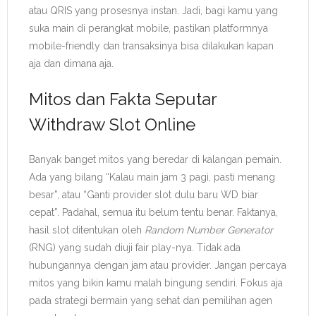
atau QRIS yang prosesnya instan. Jadi, bagi kamu yang
suka main di perangkat mobile, pastikan platformnya
mobile-friendly dan transaksinya bisa dilakukan kapan
aja dan dimana aja.
Mitos dan Fakta Seputar
Withdraw Slot Online
Banyak banget mitos yang beredar di kalangan pemain.
Ada yang bilang “Kalau main jam 3 pagi, pasti menang
besar”, atau “Ganti provider slot dulu baru WD biar
cepat”. Padahal, semua itu belum tentu benar. Faktanya,
hasil slot ditentukan oleh
Random Number Generator
(RNG) yang sudah diuji fair play-nya. Tidak ada
hubungannya dengan jam atau provider. Jangan percaya
mitos yang bikin kamu malah bingung sendiri. Fokus aja
pada strategi bermain yang sehat dan pemilihan agen