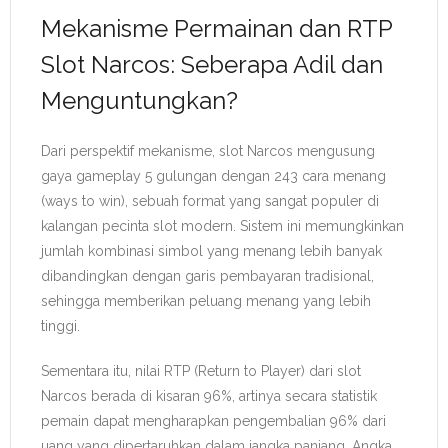
Mekanisme Permainan dan RTP
Slot Narcos: Seberapa Adil dan
Menguntungkan?
Dari perspektif mekanisme, slot Narcos mengusung
gaya gameplay 5 gulungan dengan 243 cara menang
(ways to win), sebuah format yang sangat populer di
kalangan pecinta slot modern. Sistem ini memungkinkan
jumlah kombinasi simbol yang menang lebih banyak
dibandingkan dengan garis pembayaran tradisional,
sehingga memberikan peluang menang yang lebih
tinggi.
Sementara itu, nilai RTP (Return to Player) dari slot
Narcos berada di kisaran 96%, artinya secara statistik
pemain dapat mengharapkan pengembalian 96% dari
uang yang dipertaruhkan dalam jangka panjang. Angka