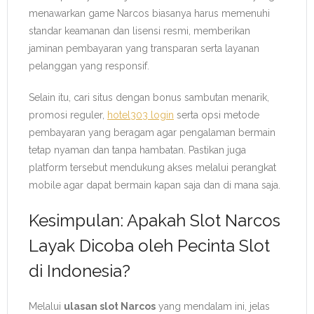
menawarkan game Narcos biasanya harus memenuhi
standar keamanan dan lisensi resmi, memberikan
jaminan pembayaran yang transparan serta layanan
pelanggan yang responsif.
Selain itu, cari situs dengan bonus sambutan menarik,
promosi reguler,
hotel303 login
serta opsi metode
pembayaran yang beragam agar pengalaman bermain
tetap nyaman dan tanpa hambatan. Pastikan juga
platform tersebut mendukung akses melalui perangkat
mobile agar dapat bermain kapan saja dan di mana saja.
Kesimpulan: Apakah Slot Narcos
Layak Dicoba oleh Pecinta Slot
di Indonesia?
Melalui
ulasan slot Narcos
yang mendalam ini, jelas