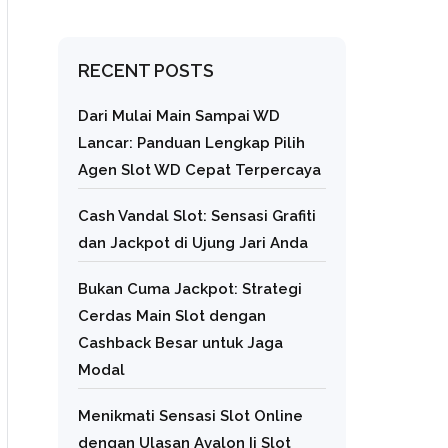
RECENT POSTS
Dari Mulai Main Sampai WD
Lancar: Panduan Lengkap Pilih
Agen Slot WD Cepat Terpercaya
Cash Vandal Slot: Sensasi Grafiti
dan Jackpot di Ujung Jari Anda
Bukan Cuma Jackpot: Strategi
Cerdas Main Slot dengan
Cashback Besar untuk Jaga
Modal
Menikmati Sensasi Slot Online
dengan Ulasan Avalon Ii Slot