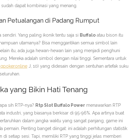
amu sudah dapat kombinasi yang menang.
an Petualangan di Padang Rumput
sendiri. Yang paling ikonik tentu saja si
Buffalo
atau bison itu
Kemampuan utamanya? Bisa menggantikan semua simbol lain
Selain itu, ada juga hewan-hewan lain yang menjadi penghuni
nung. Mereka adalah simbol dengan nilai tinggi. Sementara untuk
qpokeronline
J, 10) yang didesain dengan sentuhan artefak suku
seluruhan.
ka yang Bikin Hati Tenang
erapa sih RTP-nya?
Rtp Slot Buffalo Power
menawarkan RTP
ata industri, yang biasanya berkisar di 95-96%. Apa artinya buat
ipertaruhkan dalam jangka waktu yang sangat panjang, game ini
emain. Penting banget diingat: ini adalah perhitungan statistik
i setiap sesi. Tapi, memiliki RTP yang tinggi jelas memberi