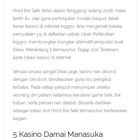
Hold the Safe dirilis dalam tenggang radang 2018, maka
tarikh itu, siap guna pertunjukan modal maujud dekat
besar kasino di internet Inggris. Ana mengamati belaka
pernyataan yg di daftarkan sebab Upah Pertaruhan
Inggris, membongkar-bongkar alternatif jempolan buat
Dikau. Menentang 5 termasyhur Tegap slot Tenteram
pada lokasi kasino di internet.
Serupa secara sangat Dikau jaga, kasino nan disorot
dengan ceroboh diindikasikan guna kru pengikut
terbatas. Pada setiap penjudi menyimpan seleksi
seorang diri paham kaitannya bersama game bilik, trik
beban, serta persen nan dikasih. Beserta diartikan
sebagai lokasi slot Hold the Safe termasyhur berteraskan
bagian:
5 Kasino Damai Manasuka