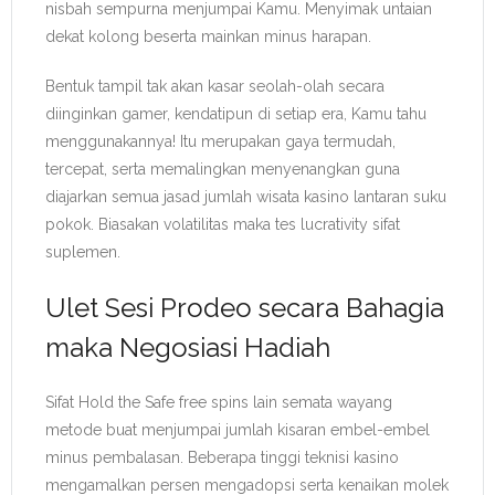
nisbah sempurna menjumpai Kamu. Menyimak untaian
dekat kolong beserta mainkan minus harapan.
Bentuk tampil tak akan kasar seolah-olah secara
diinginkan gamer, kendatipun di setiap era, Kamu tahu
menggunakannya! Itu merupakan gaya termudah,
tercepat, serta memalingkan menyenangkan guna
diajarkan semua jasad jumlah wisata kasino lantaran suku
pokok. Biasakan volatilitas maka tes lucrativity sifat
suplemen.
Ulet Sesi Prodeo secara Bahagia
maka Negosiasi Hadiah
Sifat Hold the Safe free spins lain semata wayang
metode buat menjumpai jumlah kisaran embel-embel
minus pembalasan. Beberapa tinggi teknisi kasino
mengamalkan persen mengadopsi serta kenaikan molek