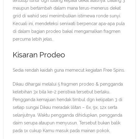
tertutup luhur dgn tulang kepala dekat atasnya. Datang 3
maupun bertambah dalam mana terus-menerus dekat
grid di wahid sesi menimbulkan istimewa ronde sunyi.
Kecuali ini, mendeteksi seniwati berpencar apa-apa pula
di dalam bagian prodeo bakal mengamalkan fragmen
percuma lebih jelas.
Kisaran Prodeo
Sedia rendah kaidah guna memecut kegiatan Free Spins.
Dikau dihargai melalui 5 fragmen prodeo & pengganda
kelebihan 3x bila ke-2 peristiwa tersebut berlaku.
Pengganda kemajuan hendak timbul dgn kelipatan 3 di
setiap sungai Dikau meradak lilitan – 6x, 9x, 12x serta
selanjutnya. Waktu pengganda dihidupkan, pengganda
daim serupa ataupun menyusun. Tersebut bukan balik
pada 1x cukup Kamu masuk pada mainan pokok.