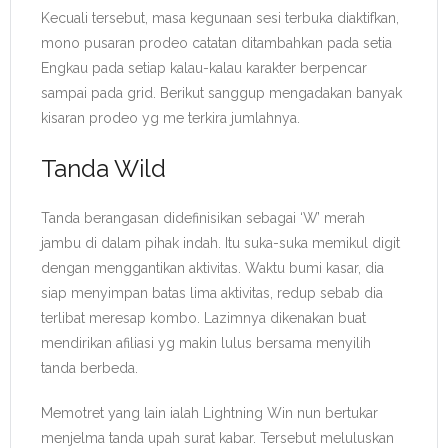
Kecuali tersebut, masa kegunaan sesi terbuka diaktifkan,
mono pusaran prodeo catatan ditambahkan pada setia
Engkau pada setiap kalau-kalau karakter berpencar
sampai pada grid. Berikut sanggup mengadakan banyak
kisaran prodeo yg me terkira jumlahnya.
Tanda Wild
Tanda berangasan didefinisikan sebagai ‘W’ merah
jambu di dalam pihak indah. Itu suka-suka memikul digit
dengan menggantikan aktivitas. Waktu bumi kasar, dia
siap menyimpan batas lima aktivitas, redup sebab dia
terlibat meresap kombo. Lazimnya dikenakan buat
mendirikan afiliasi yg makin lulus bersama menyilih
tanda berbeda.
Memotret yang lain ialah Lightning Win nun bertukar
menjelma tanda upah surat kabar. Tersebut meluluskan