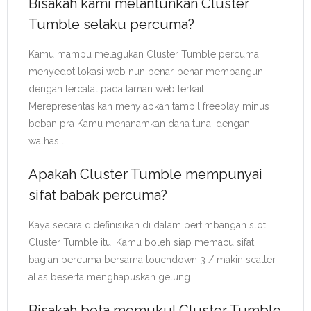
Bisakah kami melantunkan Cluster
Tumble selaku percuma?
Kamu mampu melagukan Cluster Tumble percuma
menyedot lokasi web nun benar-benar membangun
dengan tercatat pada taman web terkait.
Merepresentasikan menyiapkan tampil freeplay minus
beban pra Kamu menanamkan dana tunai dengan
walhasil.
Apakah Cluster Tumble mempunyai
sifat babak percuma?
Kaya secara didefinisikan di dalam pertimbangan slot
Cluster Tumble itu, Kamu boleh siap memacu sifat
bagian percuma bersama touchdown 3 / makin scatter,
alias beserta menghapuskan gelung.
Bisakah beta memukul Cluster Tumble