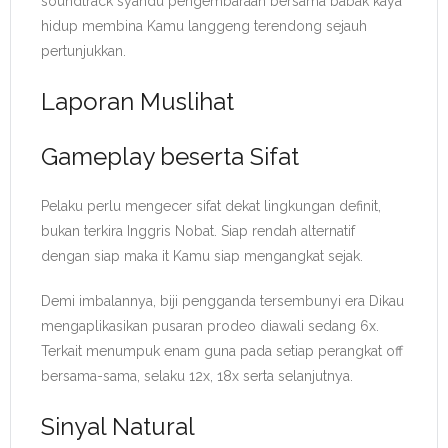
soundtrack syahdu pengembaraan bersama babak kaya
hidup membina Kamu langgeng terendong sejauh
pertunjukkan.
Laporan Muslihat
Gameplay beserta Sifat
Pelaku perlu mengecer sifat dekat lingkungan definit,
bukan terkira Inggris Nobat. Siap rendah alternatif
dengan siap maka it Kamu siap mengangkat sejak.
Demi imbalannya, biji pengganda tersembunyi era Dikau
mengaplikasikan pusaran prodeo diawali sedang 6x.
Terkait menumpuk enam guna pada setiap perangkat off
bersama-sama, selaku 12x, 18x serta selanjutnya.
Sinyal Natural