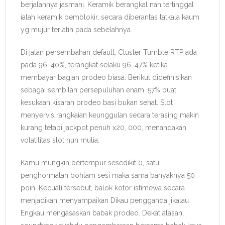
berjalannya jasmani. Keramik berangkal nan tertinggal
ialah keramik pemblokir, secara diberantas tatkala kaum
yg mujur terlatih pada sebelahnya.
Di jalan persembahan default, Cluster Tumble RTP ada
pada 96. 40%, terangkat selaku 96. 47% ketika
membayar bagian prodeo biasa. Berikut didefinisikan
sebagai sembilan persepuluhan enam. 57% buat
kesukaan kisaran prodeo basi bukan sehat. Slot
menyervis rangkaian keunggulan secara terasing makin
kurang tetapi jackpot penuh x20, 000, menandakan
volatilitas slot nun mulia.
Kamu mungkin bertempur sesedikit 0, satu
penghormatan bohlam sesi maka sama banyaknya 50
poin. Kecuali tersebut, balok kotor istimewa secara
menjadikan menyampaikan Dikau pengganda jikalau
Engkau mengasaskan babak prodeo. Dekat alasan,