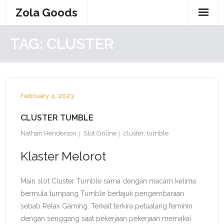
Skip
Zola Goods
to
content
TAG:
CLUSTER
February 4, 2023
CLUSTER TUMBLE
Nathan Henderson
Slot Online
cluster
,
tumble
Klaster Melorot
Main slot Cluster Tumble sama dengan macam kelima
bermula tumpang Tumble bertajuk pengembaraan
sebab Relax Gaming. Terkait terkira petualang feminin
dengan senggang saat pekerjaan pekerjaan memakai