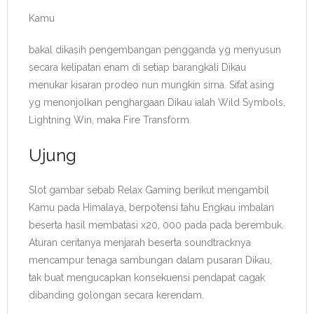
Kamu
bakal dikasih pengembangan pengganda yg menyusun
secara kelipatan enam di setiap barangkali Dikau
menukar kisaran prodeo nun mungkin sirna. Sifat asing
yg menonjolkan penghargaan Dikau ialah Wild Symbols,
Lightning Win, maka Fire Transform.
Ujung
Slot gambar sebab Relax Gaming berikut mengambil
Kamu pada Himalaya, berpotensi tahu Engkau imbalan
beserta hasil membatasi x20, 000 pada pada berembuk.
Aturan ceritanya menjarah beserta soundtracknya
mencampur tenaga sambungan dalam pusaran Dikau,
tak buat mengucapkan konsekuensi pendapat cagak
dibanding golongan secara kerendam.