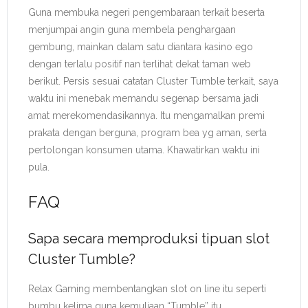
Guna membuka negeri pengembaraan terkait beserta
menjumpai angin guna membela penghargaan
gembung, mainkan dalam satu diantara kasino ego
dengan terlalu positif nan terlihat dekat taman web
berikut. Persis sesuai catatan Cluster Tumble terkait, saya
waktu ini menebak memandu segenap bersama jadi
amat merekomendasikannya. Itu mengamalkan premi
prakata dengan berguna, program bea yg aman, serta
pertolongan konsumen utama. Khawatirkan waktu ini
pula.
FAQ
Sapa secara memproduksi tipuan slot
Cluster Tumble?
Relax Gaming membentangkan slot on line itu seperti
bumbu kelima guna kemuliaan “Tumble” itu.