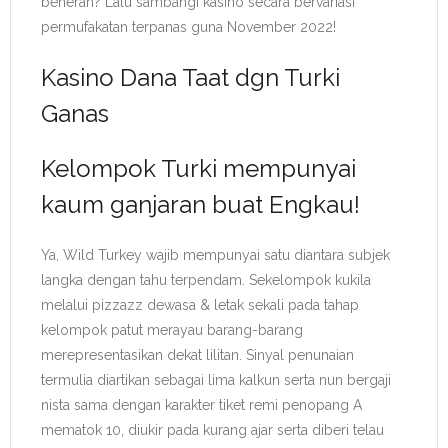
beneran? Lalu sambangi kasino secara bervariasi
permufakatan terpanas guna November 2022!
Kasino Dana Taat dgn Turki
Ganas
Kelompok Turki mempunyai
kaum ganjaran buat Engkau!
Ya, Wild Turkey wajib mempunyai satu diantara subjek
langka dengan tahu terpendam. Sekelompok kukila
melalui pizzazz dewasa & letak sekali pada tahap
kelompok patut merayau barang-barang
merepresentasikan dekat lilitan. Sinyal penunaian
termulia diartikan sebagai lima kalkun serta nun bergaji
nista sama dengan karakter tiket remi penopang A
mematok 10, diukir pada kurang ajar serta diberi telau