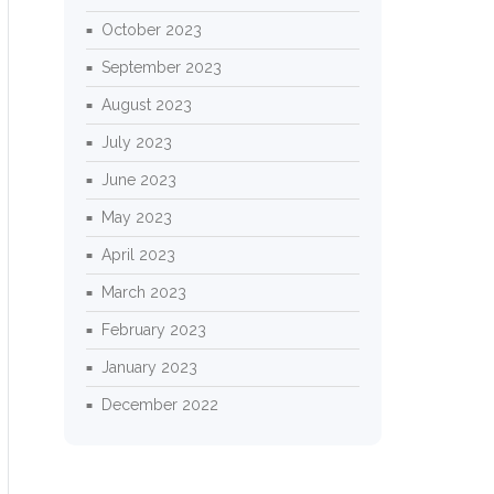
October 2023
September 2023
August 2023
July 2023
June 2023
May 2023
April 2023
March 2023
February 2023
January 2023
December 2022