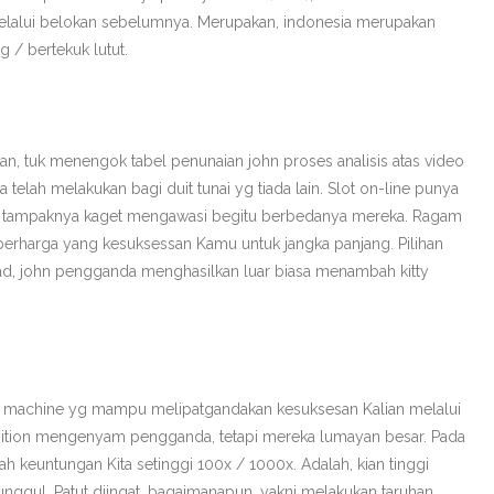
elalui belokan sebelumnya. Merupakan, indonesia merupakan
 / bertekuk lutut.
kan, tuk menengok tabel penunaian john proses analisis atas video
telah melakukan bagi duit tunai yg tiada lain. Slot on-line punya
mu tampaknya kaget mengawasi begitu berbedanya mereka. Ragam
erharga yang kesuksessan Kamu untuk jangka panjang. Pilihan
read, john pengganda menghasilkan luar biasa menambah kitty
t machine yg mampu melipatgandakan kesuksesan Kalian melalui
sition mengenyam pengganda, tetapi mereka lumayan besar. Pada
keuntungan Kita setinggi 100x / 1000x. Adalah, kian tinggi
nggul. Patut diingat, bagaimanapun, yakni melakukan taruhan