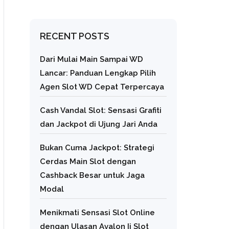
RECENT POSTS
Dari Mulai Main Sampai WD
Lancar: Panduan Lengkap Pilih
Agen Slot WD Cepat Terpercaya
Cash Vandal Slot: Sensasi Grafiti
dan Jackpot di Ujung Jari Anda
Bukan Cuma Jackpot: Strategi
Cerdas Main Slot dengan
Cashback Besar untuk Jaga
Modal
Menikmati Sensasi Slot Online
dengan Ulasan Avalon Ii Slot