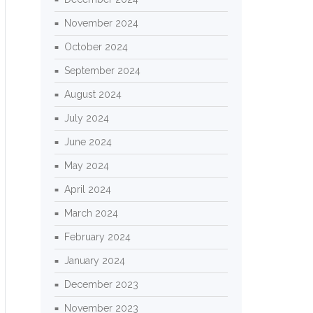
November 2024
October 2024
September 2024
August 2024
July 2024
June 2024
May 2024
April 2024
March 2024
February 2024
January 2024
December 2023
November 2023