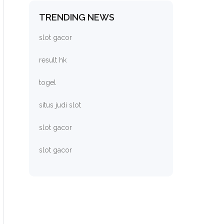
TRENDING NEWS
slot gacor
result hk
togel
situs judi slot
slot gacor
slot gacor