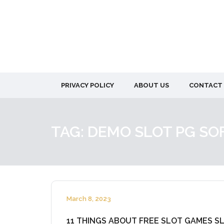
Skip
to
content
PRIVACY POLICY
ABOUT US
CONTACT
TAG:
DEMO SLOT PG SO
March 8, 2023
11 THINGS ABOUT FREE SLOT GAMES S