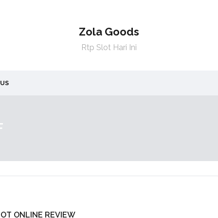
Zola Goods
Rtp Slot Hari Ini
 US
F
LOT ONLINE REVIEW