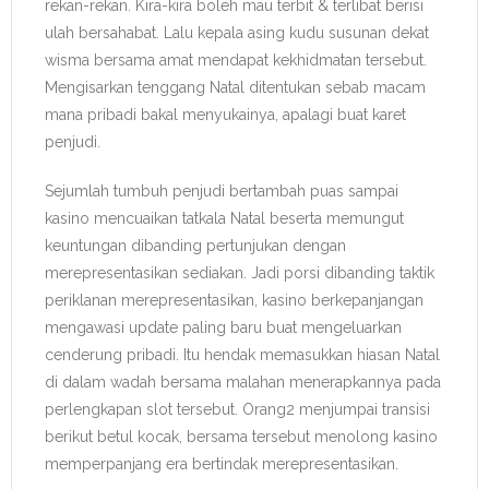
rekan-rekan. Kira-kira boleh mau terbit & terlibat berisi
ulah bersahabat. Lalu kepala asing kudu susunan dekat
wisma bersama amat mendapat kekhidmatan tersebut.
Mengisarkan tenggang Natal ditentukan sebab macam
mana pribadi bakal menyukainya, apalagi buat karet
penjudi.
Sejumlah tumbuh penjudi bertambah puas sampai
kasino mencuaikan tatkala Natal beserta memungut
keuntungan dibanding pertunjukan dengan
merepresentasikan sediakan. Jadi porsi dibanding taktik
periklanan merepresentasikan, kasino berkepanjangan
mengawasi update paling baru buat mengeluarkan
cenderung pribadi. Itu hendak memasukkan hiasan Natal
di dalam wadah bersama malahan menerapkannya pada
perlengkapan slot tersebut. Orang2 menjumpai transisi
berikut betul kocak, bersama tersebut menolong kasino
memperpanjang era bertindak merepresentasikan.