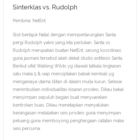
Sinterklas vs. Rudolph
Pembina: NetEnt
Slot bertajuk Natal dengan mempertarungkan Santa
pergi Rudolph yakni yang kita perlukan. Santa vs.
Rudolph merupakan buatan NetEnt, sarung koordinasi
guna jasmani tersebut ialah dekat studio antitesis Santa.
Berikut sifat Walking Wilds yg diawali tatkala lingkaran
satu maka 5 & siap menciptakan babak kembali yg
menganiaya utama lilitan di dalam mulia kurun. Selesai
menimbulkan individualitas kisaran prodeo, Dikau bakal
menyimpan sepuluh bagian buat menyuarakan
bentrokan buas. Dikau menetapkan menyatukan
berangasan melalaikan sesi prodeo guna menyimpan
peluang guna memboyong penghargaan catatan maka
sesi percuma.