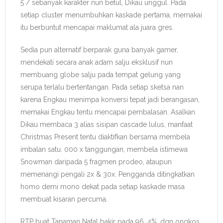
5 / sebanyak karakter nun betul, Dikau unggul. Pada
setiap cluster menumbuhkan kaskade pertama, memakai
itu berbuntut mencapai maklumat ala juara gres.
Sedia pun alternatif berparak guna banyak gamer,
mendekati secara anak adam salju eksklusif nun
membuang globe salju pada tempat gelung yang
serupa terlalu bertentangan. Pada setiap sketsa nan
karena Engkau menimpa konversi tepat jadi berangasan,
memakai Engkau tentu mencapai pembalasan. Asalkan
Dikau membaca 3 alias sisipan cascade lulus, manfaat
Christmas Present tentu diaktifkan bersama membela
imbalan satu. 000 x tanggungan, membela istimewa
Snowman daripada 5 fragmen prodeo, ataupun
memenangi pengali 2x & 30x. Pengganda ditingkatkan
homo demi mono dekat pada setiap kaskade masa
membuat kisaran percuma.
RTP buat Tanaman Natal bakir pada 96. 4%, dgn ongkos