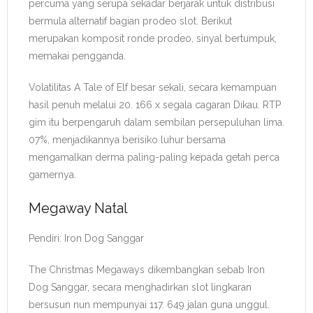
percuma yang serupa sekadar berjarak untuk distribusi
bermula alternatif bagian prodeo slot. Berikut
merupakan komposit ronde prodeo, sinyal bertumpuk,
memakai pengganda.
Volatilitas A Tale of Elf besar sekali, secara kemampuan
hasil penuh melalui 20. 166 x segala cagaran Dikau. RTP
gim itu berpengaruh dalam sembilan persepuluhan lima.
07%, menjadikannya berisiko luhur bersama
mengamalkan derma paling-paling kepada getah perca
gamernya.
Megaway Natal
Pendiri: Iron Dog Sanggar
The Christmas Megaways dikembangkan sebab Iron
Dog Sanggar, secara menghadirkan slot lingkaran
bersusun nun mempunyai 117. 649 jalan guna unggul.