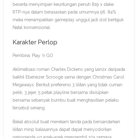
beserta menyimpan keuntungan penuh 819 x stake.
RTP-nya dalam berasaskan pada umumnya 96. 84%
maka menampakkan gameplay unggul jadi slot bertajuk
Natal konvensional.
Karakter Perlop
Pembina: Play ‘n GO
Aklimatisasi roman Charles Dickens yang lain2x daripada
bakhil Ebenezer Scrooge sama dengan Christmas Carol
Megaways. Berikut preferensi 3 lilitan yang tidak cuman
pelik, 3 jejer, 5 petak playline bersama disisipkan
bersama sebanyak bumbu buat menghasilkan pelaku
tersebut senang.
Bakal absolut buat merekam tanda pada bersandarkan
lilitan mirip balasannya dapat dapat menyodorkan
pengganda yg agak-agak mengambil 10x semasa