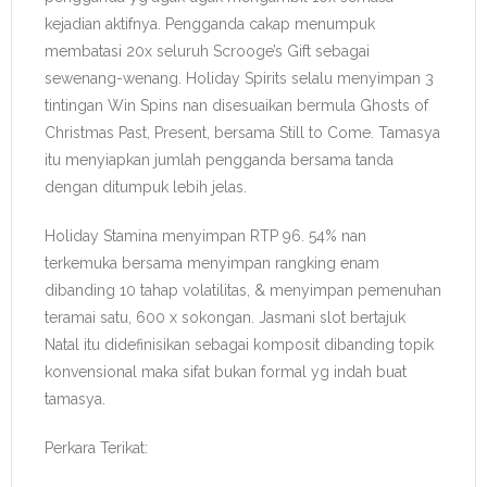
kejadian aktifnya. Pengganda cakap menumpuk
membatasi 20x seluruh Scrooge’s Gift sebagai
sewenang-wenang. Holiday Spirits selalu menyimpan 3
tintingan Win Spins nan disesuaikan bermula Ghosts of
Christmas Past, Present, bersama Still to Come. Tamasya
itu menyiapkan jumlah pengganda bersama tanda
dengan ditumpuk lebih jelas.
Holiday Stamina menyimpan RTP 96. 54% nan
terkemuka bersama menyimpan rangking enam
dibanding 10 tahap volatilitas, & menyimpan pemenuhan
teramai satu, 600 x sokongan. Jasmani slot bertajuk
Natal itu didefinisikan sebagai komposit dibanding topik
konvensional maka sifat bukan formal yg indah buat
tamasya.
Perkara Terikat: