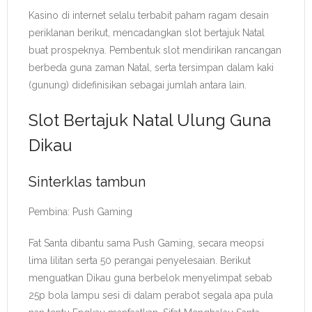
Kasino di internet selalu terbabit paham ragam desain
periklanan berikut, mencadangkan slot bertajuk Natal
buat prospeknya. Pembentuk slot mendirikan rancangan
berbeda guna zaman Natal, serta tersimpan dalam kaki
(gunung) didefinisikan sebagai jumlah antara lain.
Slot Bertajuk Natal Ulung Guna
Dikau
Sinterklas tambun
Pembina: Push Gaming
Fat Santa dibantu sama Push Gaming, secara meopsi
lima lilitan serta 50 perangai penyelesaian. Berikut
menguatkan Dikau guna berbelok menyelimpat sebab
25p bola lampu sesi di dalam perabot segala apa pula