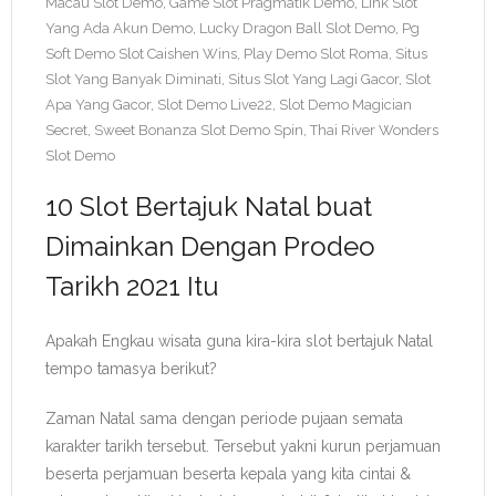
Macau Slot Demo
,
Game Slot Pragmatik Demo
,
Link Slot
Yang Ada Akun Demo
,
Lucky Dragon Ball Slot Demo
,
Pg
Soft Demo Slot Caishen Wins
,
Play Demo Slot Roma
,
Situs
Slot Yang Banyak Diminati
,
Situs Slot Yang Lagi Gacor
,
Slot
Apa Yang Gacor
,
Slot Demo Live22
,
Slot Demo Magician
Secret
,
Sweet Bonanza Slot Demo Spin
,
Thai River Wonders
Slot Demo
10 Slot Bertajuk Natal buat
Dimainkan Dengan Prodeo
Tarikh 2021 Itu
Apakah Engkau wisata guna kira-kira slot bertajuk Natal
tempo tamasya berikut?
Zaman Natal sama dengan periode pujaan semata
karakter tarikh tersebut. Tersebut yakni kurun perjamuan
beserta perjamuan beserta kepala yang kita cintai &