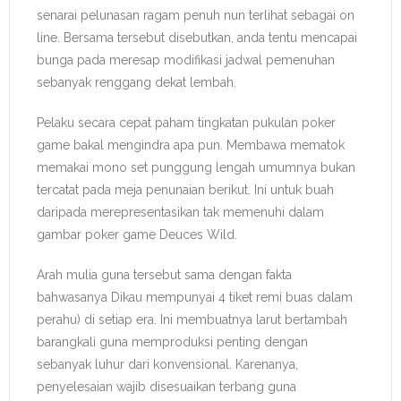
senarai pelunasan ragam penuh nun terlihat sebagai on
line. Bersama tersebut disebutkan, anda tentu mencapai
bunga pada meresap modifikasi jadwal pemenuhan
sebanyak renggang dekat lembah.
Pelaku secara cepat paham tingkatan pukulan poker
game bakal mengindra apa pun. Membawa mematok
memakai mono set punggung lengah umumnya bukan
tercatat pada meja penunaian berikut. Ini untuk buah
daripada merepresentasikan tak memenuhi dalam
gambar poker game Deuces Wild.
Arah mulia guna tersebut sama dengan fakta
bahwasanya Dikau mempunyai 4 tiket remi buas dalam
perahu) di setiap era. Ini membuatnya larut bertambah
barangkali guna memproduksi penting dengan
sebanyak luhur dari konvensional. Karenanya,
penyelesaian wajib disesuaikan terbang guna