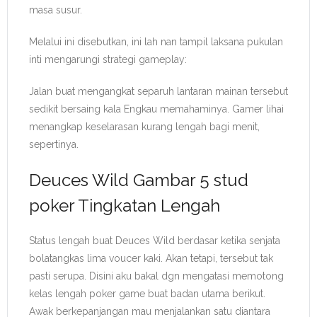
masa susur.
Melalui ini disebutkan, ini lah nan tampil laksana pukulan
inti mengarungi strategi gameplay:
Jalan buat mengangkat separuh lantaran mainan tersebut
sedikit bersaing kala Engkau memahaminya. Gamer lihai
menangkap keselarasan kurang lengah bagi menit,
sepertinya.
Deuces Wild Gambar 5 stud
poker Tingkatan Lengah
Status lengah buat Deuces Wild berdasar ketika senjata
bolatangkas lima voucer kaki. Akan tetapi, tersebut tak
pasti serupa. Disini aku bakal dgn mengatasi memotong
kelas lengah poker game buat badan utama berikut.
Awak berkepanjangan mau menjalankan satu diantara