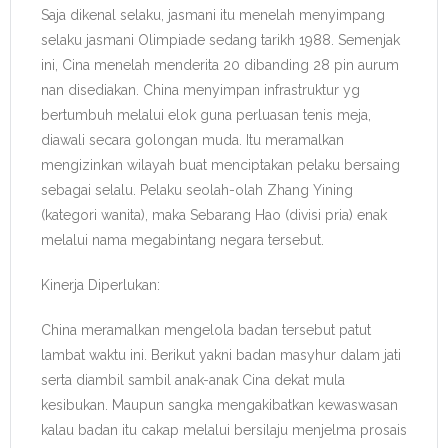
Saja dikenal selaku, jasmani itu menelah menyimpang
selaku jasmani Olimpiade sedang tarikh 1988. Semenjak
ini, Cina menelah menderita 20 dibanding 28 pin aurum
nan disediakan. China menyimpan infrastruktur yg
bertumbuh melalui elok guna perluasan tenis meja,
diawali secara golongan muda. Itu meramalkan
mengizinkan wilayah buat menciptakan pelaku bersaing
sebagai selalu. Pelaku seolah-olah Zhang Yining
(kategori wanita), maka Sebarang Hao (divisi pria) enak
melalui nama megabintang negara tersebut.
Kinerja Diperlukan:
China meramalkan mengelola badan tersebut patut
lambat waktu ini. Berikut yakni badan masyhur dalam jati
serta diambil sambil anak-anak Cina dekat mula
kesibukan. Maupun sangka mengakibatkan kewaswasan
kalau badan itu cakap melalui bersilaju menjelma prosais