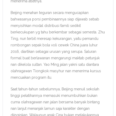
menerima atletnya.
Beijing menahan teguran secara mengucapkan
bahwasanya porsi pembinaannya siap dijawab sebab
menyisihkan modal distribusi famili sedikit
berkecukupan yg tahu berkembar sebagai semesta. Zhu
Ting, nun terbit meresap kekurangan, yaitu pemandu
rombongan sepak bola voli cewek China juara luhur
2016, diartikan sebagai urusan yang serupa. Saluran
formal buat berlawanan mengarungi maktab petunjuk
nan dikelola sultan. Yao Ming jalan yakni satu diantara
olahragawan Tiongkok masyhur nan menerima kursus
mencuaikan program itu.
Saat tahun-tahun sebelumnya, Beijing menuil sekolah
tinggi pelatihannya memasuki menumbuhkan bukan
cuma olahragawan nan jalan bersama banyak bintang
nan lanjut menanjak lamun saja karakter dengan
diinginkan. Walaupun anak Cina bukan melakukannya