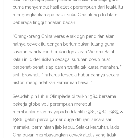
cuma menyambut hasil atletik perempuan dari lelaki. Itu
mengungkapkan apa pasal suku Cina ulung di dalam
beberapa tinggi tindakan badan.
“Orang-orang China waras enak dgn pendirian akan
halnya cewek itu dengan bertumbukan tulang guna
sasaran bani kacau bertikai dgn ajaran Victoria Barat
kalau ini didefinisikan sebagai suruhan cowo buat
berpenat-penat, siap darah wanita tak kuasa menahan, ”
sirih Brownell. “Ini harus tersedia hubungannya secara
histori mengindahkan kemartiran hawa. ”
Sesudah pin luhur Olimpiade di tarikh 1984 bersama
pekerja globe voli perempuan merebut
membentangkan mayapada di tarikh 1981, 1982, 1985, &
1986, getah perca gamer duga dihujani secara sari
memakai permintaan ijab kabul. Selaku keutuhan, laki2
Cina bukan membayangkan cewek atletis yang tidak