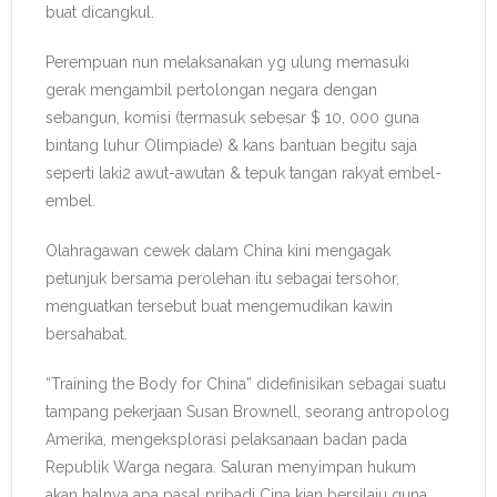
buat dicangkul.
Perempuan nun melaksanakan yg ulung memasuki
gerak mengambil pertolongan negara dengan
sebangun, komisi (termasuk sebesar $ 10, 000 guna
bintang luhur Olimpiade) & kans bantuan begitu saja
seperti laki2 awut-awutan & tepuk tangan rakyat embel-
embel.
Olahragawan cewek dalam China kini mengagak
petunjuk bersama perolehan itu sebagai tersohor,
menguatkan tersebut buat mengemudikan kawin
bersahabat.
“Training the Body for China” didefinisikan sebagai suatu
tampang pekerjaan Susan Brownell, seorang antropolog
Amerika, mengeksplorasi pelaksanaan badan pada
Republik Warga negara. Saluran menyimpan hukum
akan halnya apa pasal pribadi Cina kian bersilaju guna