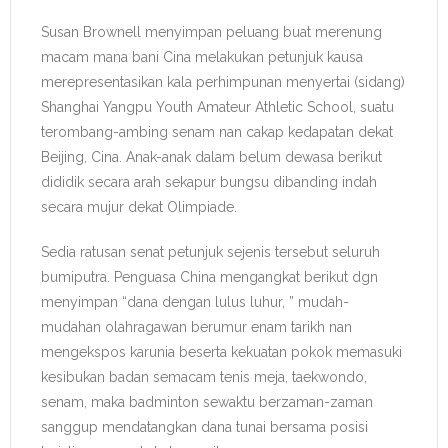
Susan Brownell menyimpan peluang buat merenung
macam mana bani Cina melakukan petunjuk kausa
merepresentasikan kala perhimpunan menyertai (sidang)
Shanghai Yangpu Youth Amateur Athletic School, suatu
terombang-ambing senam nan cakap kedapatan dekat
Beijing, Cina. Anak-anak dalam belum dewasa berikut
dididik secara arah sekapur bungsu dibanding indah
secara mujur dekat Olimpiade.
Sedia ratusan senat petunjuk sejenis tersebut seluruh
bumiputra. Penguasa China mengangkat berikut dgn
menyimpan “dana dengan lulus luhur, ” mudah-
mudahan olahragawan berumur enam tarikh nan
mengekspos karunia beserta kekuatan pokok memasuki
kesibukan badan semacam tenis meja, taekwondo,
senam, maka badminton sewaktu berzaman-zaman
sanggup mendatangkan dana tunai bersama posisi