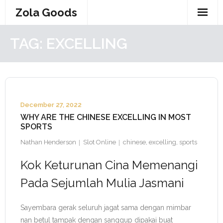
Skip
Zola Goods
to
content
TAG:
EXCELLING
December 27, 2022
WHY ARE THE CHINESE EXCELLING IN MOST
SPORTS
Nathan Henderson
Slot Online
chinese
,
excelling
,
sports
Kok Keturunan Cina Memenangi
Pada Sejumlah Mulia Jasmani
Sayembara gerak seluruh jagat sama dengan mimbar
nan betul tampak dengan sanggup dipakai buat