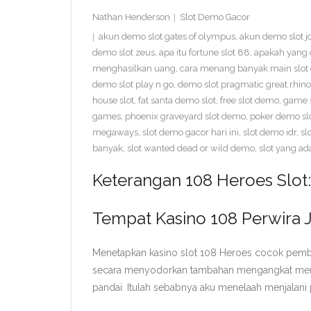
Nathan Henderson
Slot Demo Gacor
akun demo slot gates of olympus
,
akun demo slot j
demo slot zeus
,
apa itu fortune slot 88
,
apakah yang d
menghasilkan uang
,
cara menang banyak main slot o
demo slot play n go
,
demo slot pragmatic great rhino
house slot
,
fat santa demo slot
,
free slot demo
,
game 
games
,
phoenix graveyard slot demo
,
poker demo sl
megaways
,
slot demo gacor hari ini
,
slot demo idr
,
sl
banyak
,
slot wanted dead or wild demo
,
slot yang a
Keterangan 108 Heroes Slot
Tempat Kasino 108 Perwira
Menetapkan kasino slot 108 Heroes cocok pemba
secara menyodorkan tambahan mengangkat menja
pandai. Itulah sebabnya aku menelaah menjalani