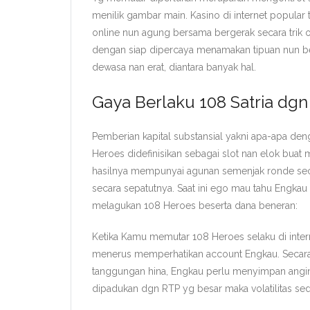
menilik gambar main. Kasino di internet popular
online nun agung bersama bergerak secara trik on
dengan siap dipercaya menamakan tipuan nun b
dewasa nan erat, diantara banyak hal.
Gaya Berlaku 108 Satria dg
Pemberian kapital substansial yakni apa-apa d
Heroes didefinisikan sebagai slot nan elok bua
hasilnya mempunyai agunan semenjak ronde seca
secara sepatutnya. Saat ini ego mau tahu Engkau
melagukan 108 Heroes beserta dana beneran:
Ketika Kamu memutar 108 Heroes selaku di intern
menerus memperhatikan account Engkau. Secar
tanggungan hina, Engkau perlu menyimpan angin 
dipadukan dgn RTP yg besar maka volatilitas se