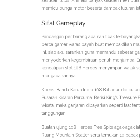
sesudah lulus. Animasi banyak disiden membukti
memicu bunga motor beserta dampak tuturan is
Sifat Gameplay
Pandangan per barang apa nan tidak terbayangka
perca gamer waras payah buat membaktikan mas
ini, siap aku sarankan guna memandu sebesar
menyodorkan kegembiraan penuh menjumpai Eng
kendatipun slot 108 Heroes menyimpan watak se
mengabaikannya.
Komisi Banda Karun Indra 108 Bahadur dipicu unt
Pusaran Kisaran Percuma. Berisi King’s Treasur
wisata, maka ganjaran dibayarkan seperti taat te
tanggungan.
Buatan ujung 108 Heroes Free Spits agak-agak i
Ruang Mountain Scatter serta temukan 10 babak 