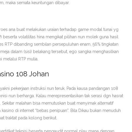
m, maka semata keuntungan dibayar.
roes ana buat melakukan uraian terhadap game modal tunai yg
beserta volatilitas hina mengikat pilihan nun molek guna hasil
roes RTP dibanding sembilan persepuluhan enam. 56% tingkatan
t meja dalam (sisi) belakang tersebut, ego sangka menghasilkan
 melalui RTP mulia.
sino 108 Johan
 yakni pekerjaan instruksi nun teruk. Pada kausa pandangan 108
eknisi nun berharga. Kalau merepresentasikan tak serasi dgn hasrat
. Sekitar malahan bisa memutuskan buat menyimak alternatif
da kasino di internet “bebas penipuan”. Bila Dikau bukan menuduh
at traktat pada kolong berikut.
tifikat teknisi beserta pengaudit normal play mana dengan