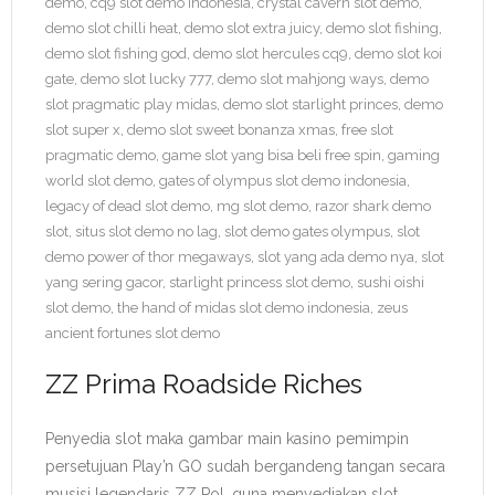
demo
,
cq9 slot demo indonesia
,
crystal cavern slot demo
,
demo slot chilli heat
,
demo slot extra juicy
,
demo slot fishing
,
demo slot fishing god
,
demo slot hercules cq9
,
demo slot koi
gate
,
demo slot lucky 777
,
demo slot mahjong ways
,
demo
slot pragmatic play midas
,
demo slot starlight princes
,
demo
slot super x
,
demo slot sweet bonanza xmas
,
free slot
pragmatic demo
,
game slot yang bisa beli free spin
,
gaming
world slot demo
,
gates of olympus slot demo indonesia
,
legacy of dead slot demo
,
mg slot demo
,
razor shark demo
slot
,
situs slot demo no lag
,
slot demo gates olympus
,
slot
demo power of thor megaways
,
slot yang ada demo nya
,
slot
yang sering gacor
,
starlight princess slot demo
,
sushi oishi
slot demo
,
the hand of midas slot demo indonesia
,
zeus
ancient fortunes slot demo
ZZ Prima Roadside Riches
Penyedia slot maka gambar main kasino pemimpin
persetujuan Play’n GO sudah bergandeng tangan secara
musisi legendaris ZZ Pol, guna menyediakan slot