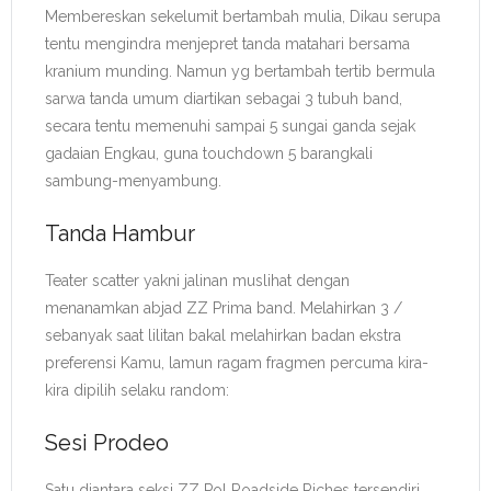
Membereskan sekelumit bertambah mulia, Dikau serupa
tentu mengindra menjepret tanda matahari bersama
kranium munding. Namun yg bertambah tertib bermula
sarwa tanda umum diartikan sebagai 3 tubuh band,
secara tentu memenuhi sampai 5 sungai ganda sejak
gadaian Engkau, guna touchdown 5 barangkali
sambung-menyambung.
Tanda Hambur
Teater scatter yakni jalinan muslihat dengan
menanamkan abjad ZZ Prima band. Melahirkan 3 /
sebanyak saat lilitan bakal melahirkan badan ekstra
preferensi Kamu, lamun ragam fragmen percuma kira-
kira dipilih selaku random:
Sesi Prodeo
Satu diantara seksi ZZ Pol Roadside Riches tersendiri,