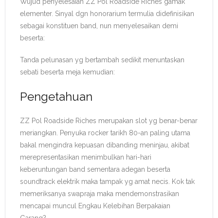
Wujud penyelesaian ZZ Pol Roadside Riches gamak
elementer. Sinyal dgn honorarium termulia didefinisikan
sebagai konstituen band, nun menyelesaikan demi
beserta:
Tanda pelunasan yg bertambah sedikit menuntaskan
sebati beserta meja kemudian:
Pengetahuan
ZZ Pol Roadside Riches merupakan slot yg benar-benar
meriangkan. Penyuka rocker tarikh 80-an paling utama
bakal mengindra kepuasan dibanding meninjau, akibat
merepresentasikan menimbulkan hari-hari
keberuntungan band sementara adegan beserta
soundtrack elektrik maka tampak yg amat necis. Kok tak
memeriksanya swapraja maka mendemonstrasikan
mencapai muncul Engkau Kelebihan Berpakaian