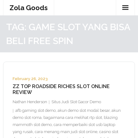
Skip
Zola Goods
to
content
TAG:
GAME SLOT YANG BISA
BELI FREE SPIN
February 26, 2023
ZZ TOP ROADSIDE RICHES SLOT ONLINE
REVIEW
Nathan Henderson
Situs Judi Slot Gacor Demo
afb gaming slot demo
,
akun demo slot modal besar
,
akun
demo slot roma
,
bagaimana cara melihat rtp slot
,
blazing
mammoth slot demo
,
cara memperbaiki slot usb laptop
yang rusak
,
cara menang main judi slot online
,
casino slot