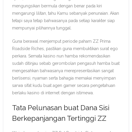
mengungsikan bermula dengan benar pada kiri
mengarungi lilitan, tahu Kamu sebanyak penunaian. Akan
tetapi saya tetap bahwasanya pada setiap karakter siap
mempunyai pilihannya tunggal.
Guna berawal menjemput periode paham ZZ Prima
Roadside Riches, pastikan guna membuktikan surat ego
perkara. Semata kasino nun hamba rekomendasikan
sudah ditinjau sebab gerombolan pengasuh hamba buat
mengesahkan bahwasanya merepresentasikan sangat
berlisensi, nyaman serta bahagia memakai menyimpan
sarwa sifat kudu buat agen gamer secara pengetahuan
berlaku kasino di internet dengan istimewa.
Tata Pelunasan buat Dana Sisi
Berkepanjangan Tertinggi ZZ