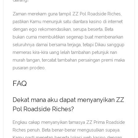
Garang?
Zaman merekam guna tampil ZZ Pol Roadside Riches,
pastikan Kamu menunjuk satu diantara kasino di internet
dengan ego rekomendasikan, serupa beserta. Beta
bukan cuma membuktikan segenap buat membenarkan
seluruhnya damai bersama terjaga, tetapi Dikau sanggup
memeras kira-kira uang lelah tambahan petunjuk nan
murah tangan, tercatat tambahan persaingan premi maka
pusaran prodeo.
FAQ
Dekat mana aku dapat menyanyikan ZZ
Pol Roadside Riches?
Engkau cakap menyanyikan tamasya ZZ Prima Roadside
Riches penuh. Beta benar-benar mengusulkan supaya
Kamu pasti menetap beserta lokasi web kasino dengan