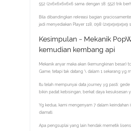
552 (2x6x6x6x6x6 sama dengan 18. 552) trik berh
Bila dibandingkan rekreasi bagian graciosamente
jadi menyediakan Player 118, 098 (2x9x9x9x9x9
Kesimpulan ~ Mekanik PopW
kemudian kembang api
Mekanik anyar maka akan (kemungkinan besar
Game, tetapi tak datang \ dalam 1 sekarang yg me
Itu telah mempunyai data journey yg pasti: ged
bikin padat kebisingan, berkat daya kesuksesan y
Yg kedua, kami mengenyam 7 dalam keindahan itu
diamati.
Apa pengsuplai yang lain hendak memetik lisens