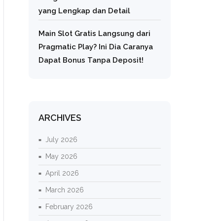
yang Lengkap dan Detail
Main Slot Gratis Langsung dari
Pragmatic Play? Ini Dia Caranya
Dapat Bonus Tanpa Deposit!
ARCHIVES
July 2026
May 2026
April 2026
March 2026
February 2026