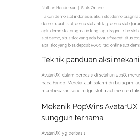
Nathan Henderson
Slots Online
akun demo slot indonesia
,
akun slot demo pragmati
demo rupiah slot
,
demo slot anti lag
,
demo slot djaru
apk
,
demo slot pragmatic lengkap
,
dragon tribe slot
slot demo
,
situs slot yang ada bonus freebet
,
situs to
apa
,
slot yang bisa deposit 5000
,
ted online slot dem
Teknik panduan aksi mekan
AvatarUX, dalam berbasis di setahun 2018, merupa
pada Fango. Mereka ialah salah 1 dri beragam fac
membedakan sendiri dgn slot machine oleh tulisa
Mekanik PopWins AvatarUX 
sungguh ternama
AvatarUX, yg berbasis