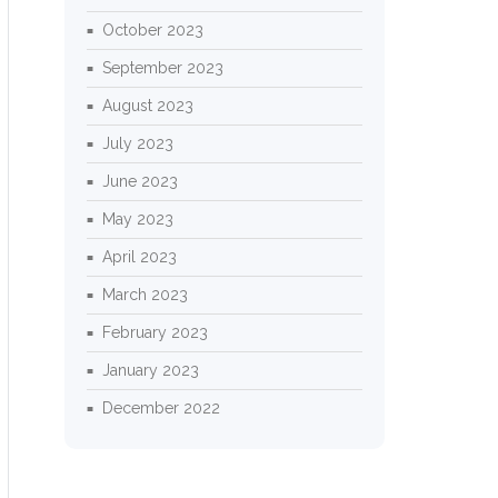
October 2023
September 2023
August 2023
July 2023
June 2023
May 2023
April 2023
March 2023
February 2023
January 2023
December 2022