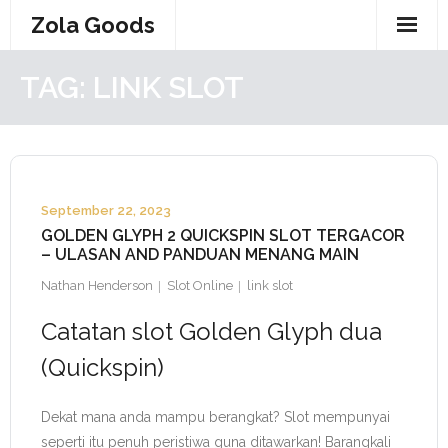
Skip
Zola Goods
to
content
TAG:
LINK SLOT
September 22, 2023
GOLDEN GLYPH 2 QUICKSPIN SLOT TERGACOR
– ULASAN AND PANDUAN MENANG MAIN
Nathan Henderson
Slot Online
link slot
Catatan slot Golden Glyph dua
(Quickspin)
Dekat mana anda mampu berangkat? Slot mempunyai
seperti itu penuh peristiwa guna ditawarkan! Barangkali