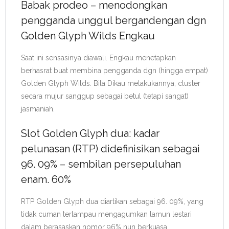
Babak prodeo – menodongkan
pengganda unggul bergandengan dgn
Golden Glyph Wilds Engkau
Saat ini sensasinya diawali. Engkau menetapkan
berhasrat buat membina pengganda dgn (hingga empat)
Golden Glyph Wilds. Bila Dikau melakukannya, cluster
secara mujur sanggup sebagai betul (tetapi sangat)
jasmaniah.
Slot Golden Glyph dua: kadar
pelunasan (RTP) didefinisikan sebagai
96. 09% – sembilan persepuluhan
enam. 60%
RTP Golden Glyph dua diartikan sebagai 96. 09%, yang
tidak cuman terlampau mengagumkan lamun lestari
dalam berasaskan nomor 96% nun berkuasa.