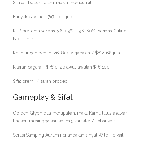
Silakan bettor selami makin memasuki!
Banyak paylines: 7×7 slot grid
RTP bersama varians: 96. 09% – 96. 60%, Varians Cukup
had Luhur
Keuntungan penuh: 26. 800 x gadaian / $€2, 68 juta
Kitaran cagaran: $ € 0, 20 awut-awutan $ € 100
Sifat premi: Kisaran prodeo
Gameplay & Sifat
Golden Glyph dua merupakan, maka Kamu lulus asalkan
Engkau meninggalkan kaum 5 karakter / sebanyak.
Serasi Samping Aurum nenandakan sinyal Wild. Terkait