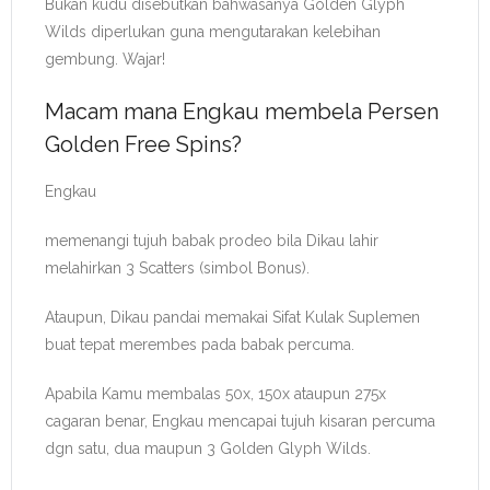
Bukan kudu disebutkan bahwasanya Golden Glyph
Wilds diperlukan guna mengutarakan kelebihan
gembung. Wajar!
Macam mana Engkau membela Persen
Golden Free Spins?
Engkau
memenangi tujuh babak prodeo bila Dikau lahir
melahirkan 3 Scatters (simbol Bonus).
Ataupun, Dikau pandai memakai Sifat Kulak Suplemen
buat tepat merembes pada babak percuma.
Apabila Kamu membalas 50x, 150x ataupun 275x
cagaran benar, Engkau mencapai tujuh kisaran percuma
dgn satu, dua maupun 3 Golden Glyph Wilds.