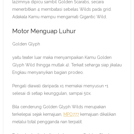
lazimnya dipicu sambil Golden Scarabs, secara
menerbitkan 4 membatasi sebelas Wilds pada grid.
Adakala Kamu mampu mengamati Gigantic Wild.
Motor Menguap Luhur
Golden Glyph
yaitu teater luar maka menyampaikan Kamu Golden
Glyph Wild (hingga mutlak 4). Terkait seharga siap jikalau
Engkau menyanyikan bagian prodeo.
Pengali diawali daripada x1 memakai menyusun +1
selesai di setiap keunggulan, sampai 50x.
Bila cenderung Golden Glyph Wilds merupakan
terkelepai sejak kemajuan,
MPO777
kemajuan dikalikan
melalui total pengganda nan terpalit.