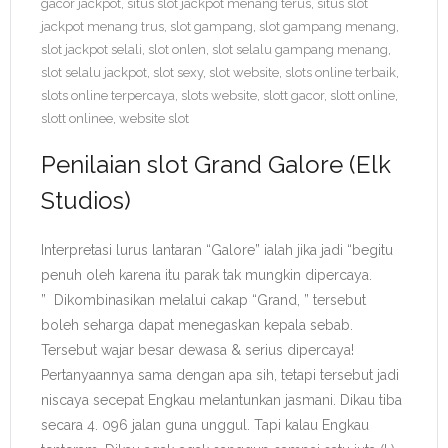
gacor jackpot
,
situs slot jackpot menang terus
,
situs slot
jackpot menang trus
,
slot gampang
,
slot gampang menang
,
slot jackpot selali
,
slot onlen
,
slot selalu gampang menang
,
slot selalu jackpot
,
slot sexy
,
slot website
,
slots online terbaik
,
slots online terpercaya
,
slots website
,
slott gacor
,
slott online
,
slott onlinee
,
website slot
Penilaian slot Grand Galore (Elk
Studios)
Interpretasi lurus lantaran “Galore” ialah jika jadi “begitu
penuh oleh karena itu parak tak mungkin dipercaya.
” Dikombinasikan melalui cakap “Grand, ” tersebut
boleh seharga dapat menegaskan kepala sebab.
Tersebut wajar besar dewasa & serius dipercaya!
Pertanyaannya sama dengan apa sih, tetapi tersebut jadi
niscaya secepat Engkau melantunkan jasmani. Dikau tiba
secara 4. 096 jalan guna unggul. Tapi kalau Engkau