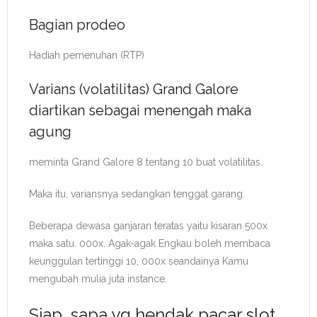
Bagian prodeo
Hadiah pemenuhan (RTP)
Varians (volatilitas) Grand Galore
diartikan sebagai menengah maka
agung
meminta Grand Galore 8 tentang 10 buat volatilitas.
Maka itu, variansnya sedangkan tenggat garang.
Beberapa dewasa ganjaran teratas yaitu kisaran 500x
maka satu. 000x. Agak-agak Engkau boleh membaca
keunggulan tertinggi 10, 000x seandainya Kamu
mengubah mulia juta instance.
Siap, sapa yg hendak pacar slot