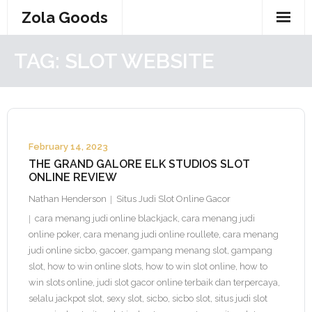
Skip
Zola Goods
to
content
TAG:
SLOT WEBSITE
February 14, 2023
THE GRAND GALORE ELK STUDIOS SLOT
ONLINE REVIEW
Nathan Henderson
Situs Judi Slot Online Gacor
cara menang judi online blackjack
,
cara menang judi
online poker
,
cara menang judi online roullete
,
cara menang
judi online sicbo
,
gacoer
,
gampang menang slot
,
gampang
slot
,
how to win online slots
,
how to win slot online
,
how to
win slots online
,
judi slot gacor online terbaik dan terpercaya
,
selalu jackpot slot
,
sexy slot
,
sicbo
,
sicbo slot
,
situs judi slot