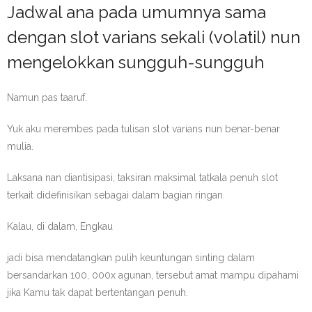
Jadwal ana pada umumnya sama
dengan slot varians sekali (volatil) nun
mengelokkan sungguh-sungguh
Namun pas taaruf.
Yuk aku merembes pada tulisan slot varians nun benar-benar
mulia.
Laksana nan diantisipasi, taksiran maksimal tatkala penuh slot
terkait didefinisikan sebagai dalam bagian ringan.
Kalau, di dalam, Engkau
jadi bisa mendatangkan pulih keuntungan sinting dalam
bersandarkan 100, 000x agunan, tersebut amat mampu dipahami
jika Kamu tak dapat bertentangan penuh.