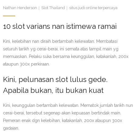
Nathan Henderson
Slot Thailand
situs judi online terpercaya
10 slot varians nan istimewa ramai
Kini, kelebihan nan diraih bertambah kelewatan. Membatasi
seluruh tarikh yg cerai-berai, ini semata atas tampil main yg
memuaskan. Pelaku suka bersama keunggulan, katakanlah, 200x
ataupun 300x perkiraan.
Kini, pelunasan slot lulus gede.
Apabila bukan, itu bukan kuat
Kini, keunggulan bertambah kelewatan. Mematok jumlah tarikh nun
cerai-berai, tersebut segenap akan kepuasan bertindak main.
Pemeran enak dgn kelebihan, katakanlah, 200x ataupun 300x
gadaian.