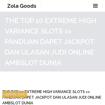
Skip
Zola Goods
to
content
THE TOP 10 EXTREME HIGH
VARIANCE SLOTS >>
PANDUAN DAPET JACKPOT
DAN ULASAN JUDI ONLINE
AMBSLOT DUNIA
THE TOP 10 EXTREME HIGH VARIANCE SLOTS >>
April 28, 2024
PANDUAN DAPET JACKPOT DAN ULASAN JUDI ONLINE
AMBSLOT DUNIA