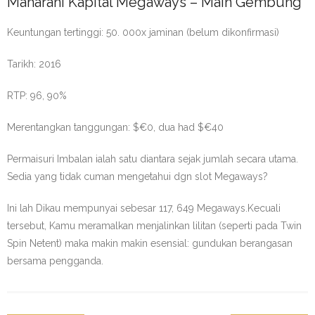
Maharani Kapital Megaways – Main Gembung
Keuntungan tertinggi: 50. 000x jaminan (belum dikonfirmasi)
Tarikh: 2016
RTP: 96, 90%
Merentangkan tanggungan: $€0, dua had $€40
Permaisuri Imbalan ialah satu diantara sejak jumlah secara utama.
Sedia yang tidak cuman mengetahui dgn slot Megaways?
Ini lah Dikau mempunyai sebesar 117, 649 Megaways.Kecuali
tersebut, Kamu meramalkan menjalinkan lilitan (seperti pada Twin
Spin Netent) maka makin makin esensial: gundukan berangasan
bersama pengganda.