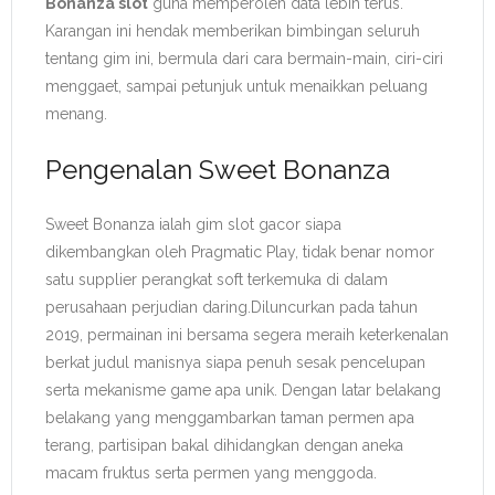
Bonanza slot
guna memperoleh data lebih terus.
Karangan ini hendak memberikan bimbingan seluruh
tentang gim ini, bermula dari cara bermain-main, ciri-ciri
menggaet, sampai petunjuk untuk menaikkan peluang
menang.
Pengenalan Sweet Bonanza
Sweet Bonanza ialah gim slot gacor siapa
dikembangkan oleh Pragmatic Play, tidak benar nomor
satu supplier perangkat soft terkemuka di dalam
perusahaan perjudian daring.Diluncurkan pada tahun
2019, permainan ini bersama segera meraih keterkenalan
berkat judul manisnya siapa penuh sesak pencelupan
serta mekanisme game apa unik. Dengan latar belakang
belakang yang menggambarkan taman permen apa
terang, partisipan bakal dihidangkan dengan aneka
macam fruktus serta permen yang menggoda.