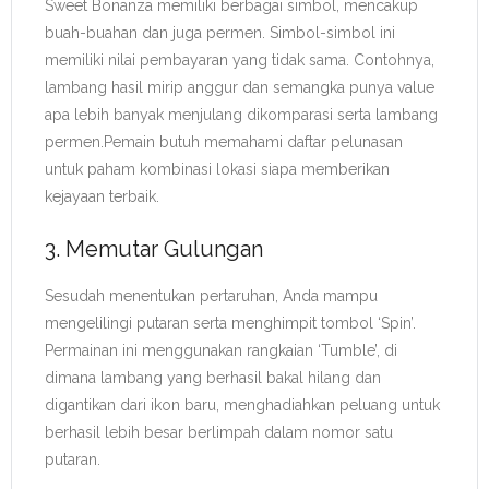
Sweet Bonanza memiliki berbagai simbol, mencakup
buah-buahan dan juga permen. Simbol-simbol ini
memiliki nilai pembayaran yang tidak sama. Contohnya,
lambang hasil mirip anggur dan semangka punya value
apa lebih banyak menjulang dikomparasi serta lambang
permen.Pemain butuh memahami daftar pelunasan
untuk paham kombinasi lokasi siapa memberikan
kejayaan terbaik.
3. Memutar Gulungan
Sesudah menentukan pertaruhan, Anda mampu
mengelilingi putaran serta menghimpit tombol ‘Spin’.
Permainan ini menggunakan rangkaian ‘Tumble’, di
dimana lambang yang berhasil bakal hilang dan
digantikan dari ikon baru, menghadiahkan peluang untuk
berhasil lebih besar berlimpah dalam nomor satu
putaran.