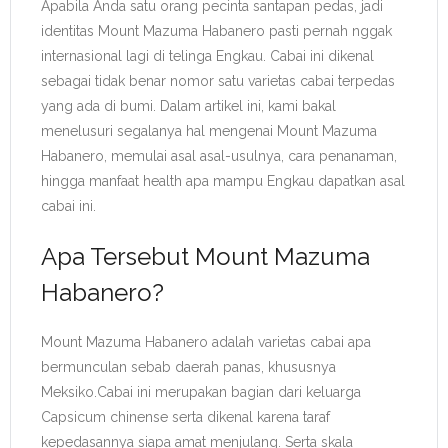
Apabila Anda satu orang pecinta santapan pedas, jadi
identitas Mount Mazuma Habanero pasti pernah nggak
internasional lagi di telinga Engkau. Cabai ini dikenal
sebagai tidak benar nomor satu varietas cabai terpedas
yang ada di bumi. Dalam artikel ini, kami bakal
menelusuri segalanya hal mengenai Mount Mazuma
Habanero, memulai asal asal-usulnya, cara penanaman,
hingga manfaat health apa mampu Engkau dapatkan asal
cabai ini.
Apa Tersebut Mount Mazuma
Habanero?
Mount Mazuma Habanero adalah varietas cabai apa
bermunculan sebab daerah panas, khususnya
Meksiko.Cabai ini merupakan bagian dari keluarga
Capsicum chinense serta dikenal karena taraf
kepedasannya siapa amat menjulang. Serta skala