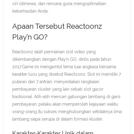
ciri istimewa, dan rencana guna mengoptimalkan
keberhasilan Anda.
Apaan Tersebut Reactoonz
Play’n GO?
Reactoonz ialah permainan slot video yang
dikembangkan dengan Play’n GO, dirilis pada tahun
2017.Game ini mengambil tema luar angkasa bersama
karakter lucu yang disebut Reactoonz. Slot ini memiliki 7
putaran dan 7 antrian, menyediakan rangkaian
pembayaran cluster yang lain sebab slot gacor
tradisional. Alih-alih mencari gabungan lambang di garis
pembayaran, pelaku akan memperoleh kejayaan waktu
orang-orang itu sukses menghubungkan setidaknya lima
lambang siapa serupa di dalam formasi kluster.
Karakter-Karakter Unik dalam