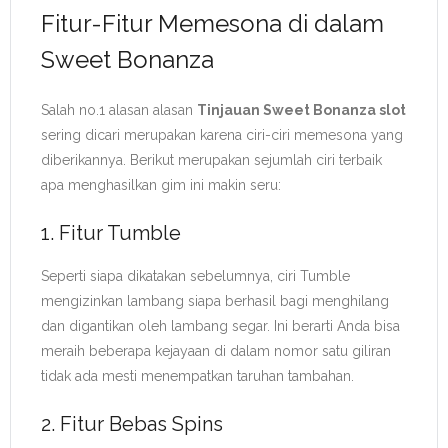
Fitur-Fitur Memesona di dalam
Sweet Bonanza
Salah no.1 alasan alasan
Tinjauan Sweet Bonanza slot
sering dicari merupakan karena ciri-ciri memesona yang
diberikannya. Berikut merupakan sejumlah ciri terbaik
apa menghasilkan gim ini makin seru:
1. Fitur Tumble
Seperti siapa dikatakan sebelumnya, ciri Tumble
mengizinkan lambang siapa berhasil bagi menghilang
dan digantikan oleh lambang segar. Ini berarti Anda bisa
meraih beberapa kejayaan di dalam nomor satu giliran
tidak ada mesti menempatkan taruhan tambahan.
2. Fitur Bebas Spins