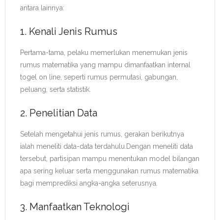
antara lainnya:
1. Kenali Jenis Rumus
Pertama-tama, pelaku memerlukan menemukan jenis
rumus matematika yang mampu dimanfaatkan internal
togel on line, seperti rumus permutasi, gabungan,
peluang, serta statistik.
2. Penelitian Data
Setelah mengetahui jenis rumus, gerakan berikutnya
ialah meneliti data-data terdahulu.Dengan meneliti data
tersebut, partisipan mampu menentukan model bilangan
apa sering keluar serta menggunakan rumus matematika
bagi memprediksi angka-angka seterusnya.
3. Manfaatkan Teknologi