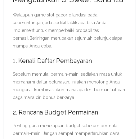
Walaupun game slot gacor dilandasi pada
keberuntungan, ada sedikit taktik apa bisa Anda
implement untuk memperbaiki probabilitas
berhasil.Beriringan merupakan sejumlah petunjuk siapa
mampu Anda coba:
1. Kenali Daftar Pembayaran
Sebelum memulai bermain-main, sediakan masa untuk
memahami daftar pelunasan. Ini akan menolong Anda
mengenal kombinasi ikon mana apa ter- bermanfaat dan
bagaimana ciri bonus berkarya.
2. Rencana Budget Permainan
Penting guna menetapkan budget sebelum bermula
bermain-main. Jangan sempat mempertaruhkan dana