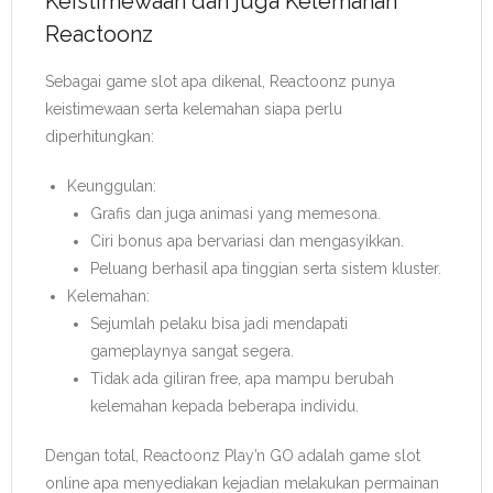
Keistimewaan dan juga Kelemahan
Reactoonz
Sebagai game slot apa dikenal, Reactoonz punya
keistimewaan serta kelemahan siapa perlu
diperhitungkan:
Keunggulan:
Grafis dan juga animasi yang memesona.
Ciri bonus apa bervariasi dan mengasyikkan.
Peluang berhasil apa tinggian serta sistem kluster.
Kelemahan:
Sejumlah pelaku bisa jadi mendapati
gameplaynya sangat segera.
Tidak ada giliran free, apa mampu berubah
kelemahan kepada beberapa individu.
Dengan total, Reactoonz Play’n GO adalah game slot
online apa menyediakan kejadian melakukan permainan