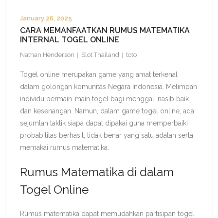
January 26, 2025
CARA MEMANFAATKAN RUMUS MATEMATIKA
INTERNAL TOGEL ONLINE
Nathan Henderson
Slot Thailand
toto
Togel online merupakan game yang amat terkenal
dalam golongan komunitas Negara Indonesia. Melimpah
individu bermain-main togel bagi menggali nasib baik
dan kesenangan. Namun, dalam game togel online, ada
sejumlah taktik siapa dapat dipakai guna memperbaiki
probabilitas berhasil, tidak benar yang satu adalah serta
memakai rumus matematika.
Rumus Matematika di dalam
Togel Online
Rumus matematika dapat memudahkan partisipan togel