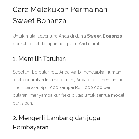
Cara Melakukan Permainan
Sweet Bonanza
Untuk mulai adventure Anda di dunia
Sweet Bonanza
,
berikut adalah tahapan apa perlu Anda turuti:
1. Memilih Taruhan
Sebelum berputar roll, Anda wajib menetapkan jumlah
total pertaruhan.Internal gim ini, Anda dapat memilih judi
memulai asal Rp 1.000 sampai Rp 1.000.000 per
putaran, menyampaikan fleksibilitas untuk semua model
partisipan.
2. Mengerti Lambang dan juga
Pembayaran