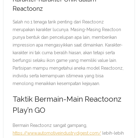
Reactoonz
Salah no.1 tenaga tarik penting dari Reactoonz
merupakan karakter lucunya. Masing-Masing Reactoon
punya bentuk dan pencelupan apa lain, memberikan
impression apa mengasyikkan saat dimainkan. Karakter-
karakter ini tak cuma beralih hiasan, akan tetapi serta
berfungsi selaku ikon game yang memiliki value lain.
Partisipan mampu mengetahui aneka model Reactoonz,
individu serta kemampuan istimewa yang bisa
menolong menaikkan kesempatan kejayaan.
Taktik Bermain-Main Reactoonz
Play’n GO
Bermain Reactoonz sangat gampang,
https://www.automotiveindustrydigest.com/
lebih-lebih