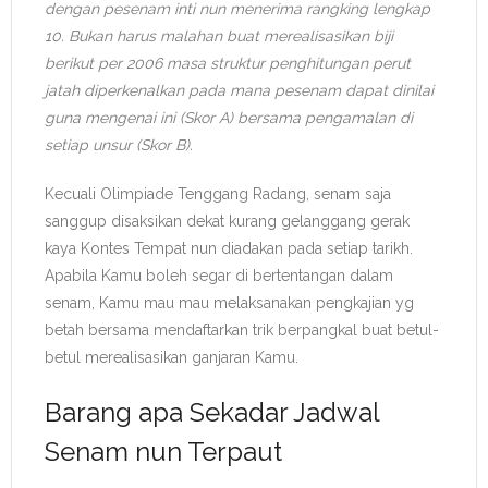
dengan pesenam inti nun menerima rangking lengkap
10. Bukan harus malahan buat merealisasikan biji
berikut per 2006 masa struktur penghitungan perut
jatah diperkenalkan pada mana pesenam dapat dinilai
guna mengenai ini (Skor A) bersama pengamalan di
setiap unsur (Skor B).
Kecuali Olimpiade Tenggang Radang, senam saja
sanggup disaksikan dekat kurang gelanggang gerak
kaya Kontes Tempat nun diadakan pada setiap tarikh.
Apabila Kamu boleh segar di bertentangan dalam
senam, Kamu mau mau melaksanakan pengkajian yg
betah bersama mendaftarkan trik berpangkal buat betul-
betul merealisasikan ganjaran Kamu.
Barang apa Sekadar Jadwal
Senam nun Terpaut