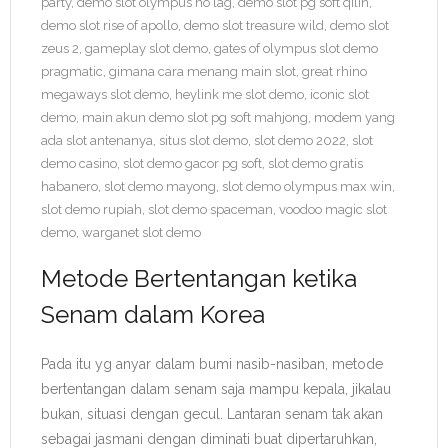
party
,
demo slot olympus no lag
,
demo slot pg soft qilin
,
demo slot rise of apollo
,
demo slot treasure wild
,
demo slot
zeus 2
,
gameplay slot demo
,
gates of olympus slot demo
pragmatic
,
gimana cara menang main slot
,
great rhino
megaways slot demo
,
heylink me slot demo
,
iconic slot
demo
,
main akun demo slot pg soft mahjong
,
modem yang
ada slot antenanya
,
situs slot demo
,
slot demo 2022
,
slot
demo casino
,
slot demo gacor pg soft
,
slot demo gratis
habanero
,
slot demo mayong
,
slot demo olympus max win
,
slot demo rupiah
,
slot demo spaceman
,
voodoo magic slot
demo
,
warganet slot demo
Metode Bertentangan ketika
Senam dalam Korea
Pada itu yg anyar dalam bumi nasib-nasiban, metode
bertentangan dalam senam saja mampu kepala, jikalau
bukan, situasi dengan gecul. Lantaran senam tak akan
sebagai jasmani dengan diminati buat dipertaruhkan,