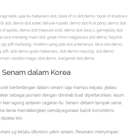
pragmatik
,
apa itu habanero slot
,
book of ra slot demo
,
book of shadows
i slot
,
demo slot aztec deluxe rupiah
,
demo slot fruit party
,
demo slot
e of apollo
,
demo slot treasure wild
,
demo slot zeus 2
,
gameplay slot
a cara menang main slot
,
great rhino megaways slot demo
,
heylink
 pg soft mahjong
,
modem yang ada slot antenanya
,
situs slot demo
,
 soft
,
slot demo gratis habanero
,
slot demo mayong
,
slot demo
ceman
,
voodoo magic slot demo
,
warganet slot demo
a Senam dalam Korea
tode bertentangan dalam senam saja mampu kepala, jikalau
 akan sebagai jasmani dengan diminati buat dipertaruhkan, kaum
kian agung lantaran cagaran itu. Senam diklaim tampak sama
ama-tama mendatangkan pendayagunaan balok konsistensi
ipakai kini.
asmani yg terlalu ditonton yakni senam. Pesenam menyimpan