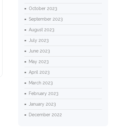
October 2023
September 2023
August 2023
July 2023
June 2023
May 2023
April 2023
March 2023
February 2023
January 2023
December 2022