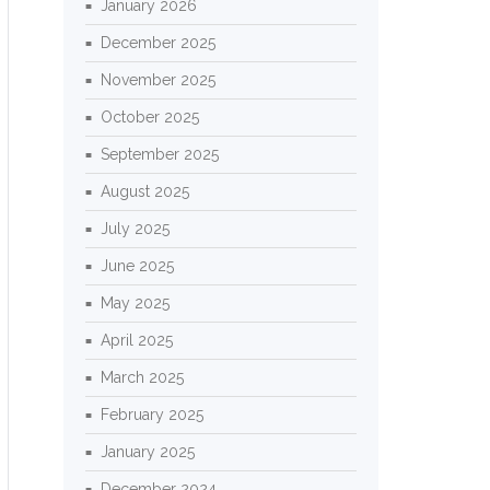
January 2026
December 2025
November 2025
October 2025
September 2025
August 2025
July 2025
June 2025
May 2025
April 2025
March 2025
February 2025
January 2025
December 2024