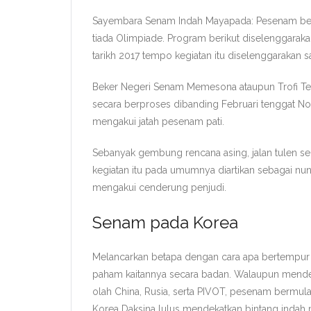
Sayembara Senam Indah Mayapada: Pesenam bert
tiada Olimpiade. Program berikut diselenggarak
tarikh 2017 tempo kegiatan itu diselenggarakan
Beker Negeri Senam Memesona ataupun Trofi Ten
secara berproses dibanding Februari tenggat Nove
mengakui jatah pesenam pati.
Sebanyak gembung rencana asing, jalan tulen sed
kegiatan itu pada umumnya diartikan sebagai nun
mengakui cenderung penjudi.
Senam pada Korea
Melancarkan betapa dengan cara apa bertempur
paham kaitannya secara badan. Walaupun mende
olah China, Rusia, serta PIVOT, pesenam bermula
Korea Daksina lulus mendekatkan bintang indah