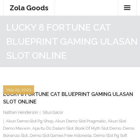
Skip
Zola Goods
to
content
LUCKY 8 FORTUNE CAT
BLUEPRINT GAMING ULASAN
SLOT ONLINE
May 29, 2023
LUCKY 8 FORTUNE CAT BLUEPRINT GAMING ULASAN
SLOT ONLINE
Nathan Henderson
Situs Gacor
Akun Demo Slot Pg Shop
,
Akun Demo Slot Pragmatic
,
Akun Slot
Demo Maxwin
,
Apa Itu Dc Dalam Slot
,
Book Of Myth Slot Demo
,
Demo
Bonanza Slot
,
Demo Slot Games Free Indonesia
,
Demo Slot Pg Soft