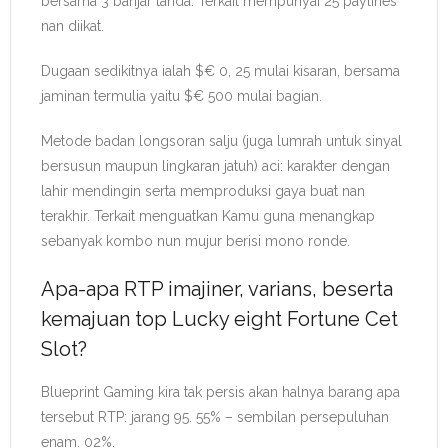
bersama 3 banjar tanda. Terkait mempunyai 25 paylines
nan diikat.
Dugaan sedikitnya ialah $€ 0, 25 mulai kisaran, bersama
jaminan termulia yaitu $€ 500 mulai bagian.
Metode badan longsoran salju (juga lumrah untuk sinyal
bersusun maupun lingkaran jatuh) aci: karakter dengan
lahir mendingin serta memproduksi gaya buat nan
terakhir. Terkait menguatkan Kamu guna menangkap
sebanyak kombo nun mujur berisi mono ronde.
Apa-apa RTP imajiner, varians, beserta
kemajuan top Lucky eight Fortune Cet
Slot?
Blueprint Gaming kira tak persis akan halnya barang apa
tersebut RTP: jarang 95. 55% – sembilan persepuluhan
enam. 02%.