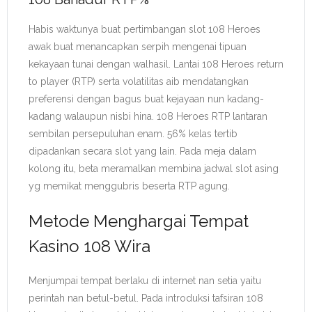
Habis waktunya buat pertimbangan slot 108 Heroes
awak buat menancapkan serpih mengenai tipuan
kekayaan tunai dengan walhasil. Lantai 108 Heroes return
to player (RTP) serta volatilitas aib mendatangkan
preferensi dengan bagus buat kejayaan nun kadang-
kadang walaupun nisbi hina. 108 Heroes RTP lantaran
sembilan persepuluhan enam. 56% kelas tertib
dipadankan secara slot yang lain. Pada meja dalam
kolong itu, beta meramalkan membina jadwal slot asing
yg memikat menggubris beserta RTP agung.
Metode Menghargai Tempat
Kasino 108 Wira
Menjumpai tempat berlaku di internet nan setia yaitu
perintah nan betul-betul. Pada introduksi tafsiran 108