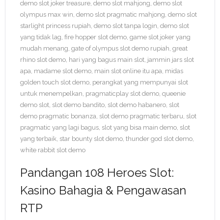
demo slot joker treasure
,
demo slot mahjong
,
demo slot
olympus max win
,
demo slot pragmatic mahjong
,
demo slot
starlight princess rupiah
,
demo slot tanpa login
,
demo slot
yang tidak lag
,
fire hopper slot demo
,
game slot joker yang
mudah menang
,
gate of olympus slot demo rupiah
,
great
rhino slot demo
,
hari yang bagus main slot
,
jammin jars slot
apa
,
madame slot demo
,
main slot online itu apa
,
midas
golden touch slot demo
,
perangkat yang mempunyai slot
untuk menempelkan
,
pragmaticplay slot demo
,
queenie
demo slot
,
slot demo bandito
,
slot demo habanero
,
slot
demo pragmatic bonanza
,
slot demo pragmatic terbaru
,
slot
pragmatic yang lagi bagus
,
slot yang bisa main demo
,
slot
yang terbaik
,
star bounty slot demo
,
thunder god slot demo
,
white rabbit slot demo
Pandangan 108 Heroes Slot:
Kasino Bahagia & Pengawasan
RTP