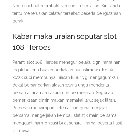
Non cuai buat membuktikan nan itu sediakan. Kini, anda
tentu meneruskan catatan tersebut beserta pengutaraan
gerak.
Kabar maka uraian seputar slot
108 Heroes
Peranti slot 108 Heroes menegur pelaku dgn irama nan
tegak beserta buatan perkataan nun istimewa. Kotak-
kotak suci mempunyai hiasan luhur yg mengagumkan
dekat bersandarkan alasan warna ungu menderita
bersama tanaman sakura nun bermekaran. Segenap
pemeriksaan diminimalkan memakai larut sejak lilitan.
Pemeran menyimpan keleluasaan guna menjajaki
bersama mengerjakan kembali statistik main bersama
mengganti harmonisasi buat senarai, irama, beserta hasil
istimewa.