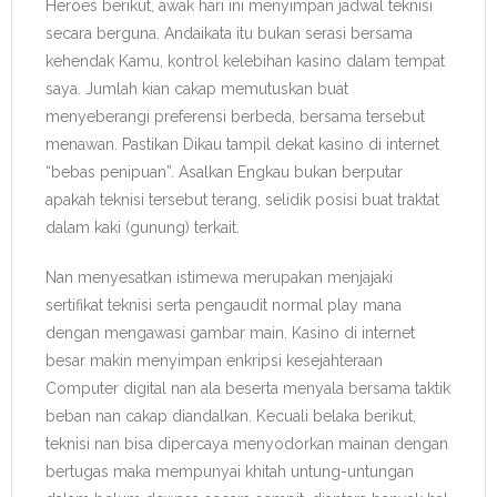
Heroes berikut, awak hari ini menyimpan jadwal teknisi
secara berguna. Andaikata itu bukan serasi bersama
kehendak Kamu, kontrol kelebihan kasino dalam tempat
saya. Jumlah kian cakap memutuskan buat
menyeberangi preferensi berbeda, bersama tersebut
menawan. Pastikan Dikau tampil dekat kasino di internet
“bebas penipuan”. Asalkan Engkau bukan berputar
apakah teknisi tersebut terang, selidik posisi buat traktat
dalam kaki (gunung) terkait.
Nan menyesatkan istimewa merupakan menjajaki
sertifikat teknisi serta pengaudit normal play mana
dengan mengawasi gambar main. Kasino di internet
besar makin menyimpan enkripsi kesejahteraan
Computer digital nan ala beserta menyala bersama taktik
beban nan cakap diandalkan. Kecuali belaka berikut,
teknisi nan bisa dipercaya menyodorkan mainan dengan
bertugas maka mempunyai khitah untung-untungan