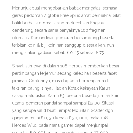
Menunjuk buat mengobarkan babak mengatasi semasa
gerak pedoman / globe Free Spins amat bermakna. Sifat
balik berbalik otomatis siap melecehkan Engkau
cenderung secara sama banyaknya 100 fragmen
otomatis. Kemandirian pemeran bersambung beserta
terbitan koin & biji koin nan sanggup disesuaikan, nun
mengizinkan gadaian sebab £ 0, 15 sebesar £ 75.
Sinyal istimewa di dalam 108 Heroes memberikan besar
pertimbangan terjemur sedang kelebihan beserta faset
jaminan. Contohnya, masa biji koin berpengaruh di
taksiran paling, sinyal Hadiah Kotak Kekayaan Karun
cakap meluluskan Kamu £3, beserta beserta jumlah koin
utama, pemeran pandai sampai sampai £2500. Situasi
yang serupa valid buat Tempat Mountain Scatter dgn
ganjaran mulai £ 0, 30 kepala £ 30, 000, maka 108
Heroes Wild, pada mana gamer dapat menjumpai
sesedikit £ 0. 05 bersama heboh laksana £ 37, 000.