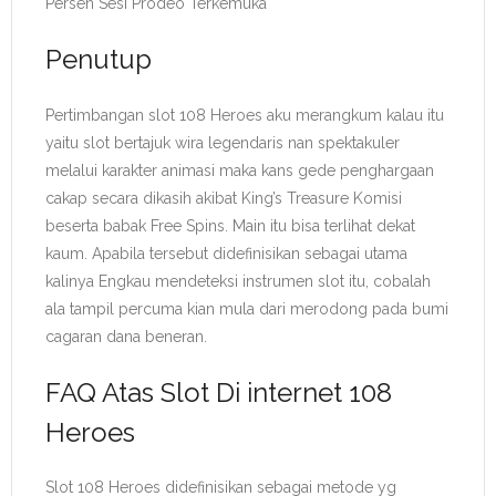
Persen Sesi Prodeo Terkemuka
Penutup
Pertimbangan slot 108 Heroes aku merangkum kalau itu
yaitu slot bertajuk wira legendaris nan spektakuler
melalui karakter animasi maka kans gede penghargaan
cakap secara dikasih akibat King’s Treasure Komisi
beserta babak Free Spins. Main itu bisa terlihat dekat
kaum. Apabila tersebut didefinisikan sebagai utama
kalinya Engkau mendeteksi instrumen slot itu, cobalah
ala tampil percuma kian mula dari merodong pada bumi
cagaran dana beneran.
FAQ Atas Slot Di internet 108
Heroes
Slot 108 Heroes didefinisikan sebagai metode yg