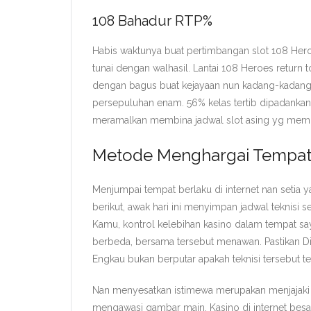
108 Bahadur RTP%
Habis waktunya buat pertimbangan slot 108 Her
tunai dengan walhasil. Lantai 108 Heroes return t
dengan bagus buat kejayaan nun kadang-kadang 
persepuluhan enam. 56% kelas tertib dipadankan 
meramalkan membina jadwal slot asing yg memi
Metode Menghargai Tempat 
Menjumpai tempat berlaku di internet nan setia ya
berikut, awak hari ini menyimpan jadwal teknisi 
Kamu, kontrol kelebihan kasino dalam tempat s
berbeda, bersama tersebut menawan. Pastikan Dik
Engkau bukan berputar apakah teknisi tersebut tera
Nan menyesatkan istimewa merupakan menjajaki s
mengawasi gambar main. Kasino di internet besa