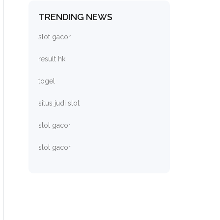
TRENDING NEWS
slot gacor
result hk
togel
situs judi slot
slot gacor
slot gacor