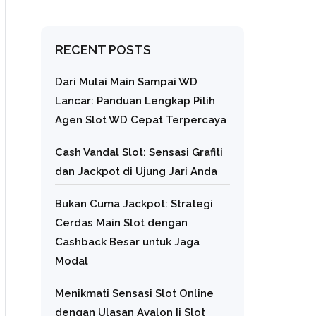
RECENT POSTS
Dari Mulai Main Sampai WD
Lancar: Panduan Lengkap Pilih
Agen Slot WD Cepat Terpercaya
Cash Vandal Slot: Sensasi Grafiti
dan Jackpot di Ujung Jari Anda
Bukan Cuma Jackpot: Strategi
Cerdas Main Slot dengan
Cashback Besar untuk Jaga
Modal
Menikmati Sensasi Slot Online
dengan Ulasan Avalon Ii Slot