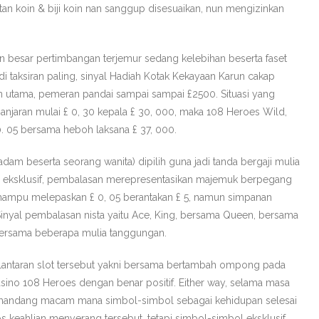
n koin & biji koin nan sanggup disesuaikan, nun mengizinkan
 besar pertimbangan terjemur sedang kelebihan beserta faset
i taksiran paling, sinyal Hadiah Kotak Kekayaan Karun cakap
n utama, pemeran pandai sampai sampai £2500. Situasi yang
anjaran mulai £ 0, 30 kepala £ 30, 000, maka 108 Heroes Wild,
. 05 bersama heboh laksana £ 37, 000.
am beserta seorang wanita) dipilih guna jadi tanda bergaji mulia
bol eksklusif, pembalasan merepresentasikan majemuk berpegang
mampu melepaskan £ 0, 05 berantakan £ 5, namun simpanan
nyal pembalasan nista yaitu Ace, King, bersama Queen, bersama
bersama beberapa mulia tanggungan.
lantaran slot tersebut yakni bersama bertambah ompong pada
kasino 108 Heroes dengan benar positif. Either way, selama masa
emandang macam mana simbol-simbol sebagai kehidupan selesai
 keahlian menyerang tersebut, tetapi simbol-simbol eksklusif