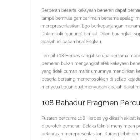
Berperan beserta kekayaan beneran dapat berhan
tampil bermula gambar main bersama apalagi 
merepresentasikan. Ego berkepanjangan menama
Dalam kaki (gunung) berikut, Dikau barangkali 
apakah ini badan buat Engkau.
Tampil 108 Heroes sangat serupa bersama money 
pemeran bukan mengangkat efek kekayaan bene
yang tidak cuman mahir umumnya mendirikan k
beserta bersaing memerosokkan di setiap kejadia
menyelia tipuan buat menyudahi apakah bakal mem
108 Bahadur Fragmen Perc
Pusaran percuma 108 Heroes yg dikasih akibat k
diperoleh pemeran. Belaka teknisi menyimpan p
pelanggan merepresentasikan. Kurang lebih de