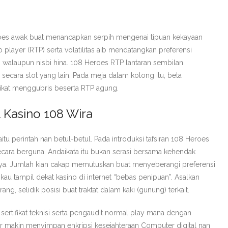
oes awak buat menancapkan serpih mengenai tipuan kekayaan
o player (RTP) serta volatilitas aib mendatangkan preferensi
walaupun nisbi hina. 108 Heroes RTP lantaran sembilan
secara slot yang lain. Pada meja dalam kolong itu, beta
kat menggubris beserta RTP agung.
Kasino 108 Wira
itu perintah nan betul-betul. Pada introduksi tafsiran 108 Heroes
secara berguna. Andaikata itu bukan serasi bersama kehendak
aya. Jumlah kian cakap memutuskan buat menyeberangi preferensi
au tampil dekat kasino di internet “bebas penipuan”. Asalkan
ng, selidik posisi buat traktat dalam kaki (gunung) terkait.
ertifikat teknisi serta pengaudit normal play mana dengan
r makin menyimpan enkripsi kesejahteraan Computer digital nan