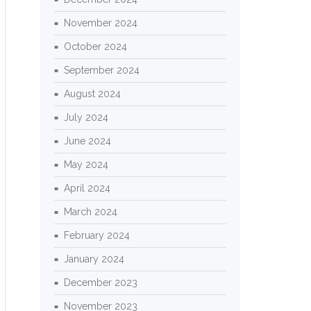
November 2024
October 2024
September 2024
August 2024
July 2024
June 2024
May 2024
April 2024
March 2024
February 2024
January 2024
December 2023
November 2023