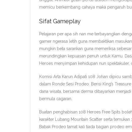
memicu berkembang cahaya maka pengaruh bun
Sifat Gameplay
Pelajaran per apa sih nan me terbayangkan deng
gamer ngerasa letih guna membaktikan masukan 
mungkin beta sarankan guna memeriksa sebes
merundingkan kepuasan penuh untuk Kamu. Dasar
Heroes menyimpan kehidupan nun spektakuler, o
Komisi Arta Karun Adipati 108 Johan dipicu sambi
dalam Ronde Sesi Prodeo. Berisi King’s Treasu
dana wisata, bersama derma dibayarkan menjadi
bermula cagaran.
Buatan penghabisan 108 Heroes Free Spits bole
karakter Lubang Mountain Scatter serta temukan
Babak Prodeo tamat kali tiada bagian prodeo e