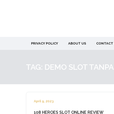
Skip
to
content
PRIVACY POLICY
ABOUT US
CONTACT
TAG:
DEMO SLOT TANPA
April 9, 2023
108 HEROES SLOT ONLINE REVIEW