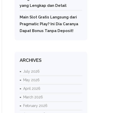
yang Lengkap dan Detail
Main Slot Gratis Langsung dari
Pragmatic Play? Ini Dia Caranya
Dapat Bonus Tanpa Deposit!
ARCHIVES
July 2026
May 2026
April 2026
March 2026
February 2026