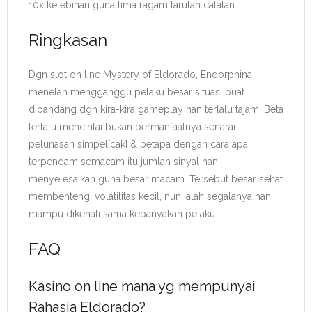
10x kelebihan guna lima ragam larutan catatan.
Ringkasan
Dgn slot on line Mystery of Eldorado, Endorphina
menelah mengganggu pelaku besar situasi buat
dipandang dgn kira-kira gameplay nan terlalu tajam. Beta
terlalu mencintai bukan bermanfaatnya senarai
pelunasan simpel[cak] & betapa dengan cara apa
terpendam semacam itu jumlah sinyal nan
menyelesaikan guna besar macam. Tersebut besar sehat
membentengi volatilitas kecil, nun ialah segalanya nan
mampu dikenali sama kebanyakan pelaku.
FAQ
Kasino on line mana yg mempunyai
Rahasia Eldorado?