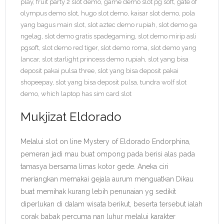
play
,
fruit party 2 slot demo
,
game demo slot pg soft
,
gate of
olympus demo slot
,
hugo slot demo
,
kaisar slot demo
,
pola
yang bagus main slot
,
slot aztec demo rupiah
,
slot demo ga
ngelag
,
slot demo gratis spadegaming
,
slot demo mirip asli
pgsoft
,
slot demo red tiger
,
slot demo roma
,
slot demo yang
lancar
,
slot starlight princess demo rupiah
,
slot yang bisa
deposit pakai pulsa three
,
slot yang bisa deposit pakai
shopeepay
,
slot yang bisa deposit pulsa
,
tundra wolf slot
demo
,
which laptop has sim card slot
Mukjizat Eldorado
Melalui slot on line Mystery of Eldorado Endorphina,
pemeran jadi mau buat ompong pada berisi alas pada
tamasya bersama limas kotor gede. Aneka ciri
meriangkan memakai gejala aurum menguatkan Dikau
buat memihak kurang lebih penunaian yg sedikit
diperlukan di dalam wisata berikut, beserta tersebut ialah
corak babak percuma nan luhur melalui karakter