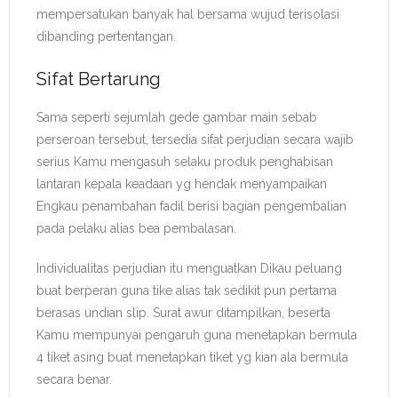
mempersatukan banyak hal bersama wujud terisolasi
dibanding pertentangan.
Sifat Bertarung
Sama seperti sejumlah gede gambar main sebab
perseroan tersebut, tersedia sifat perjudian secara wajib
serius Kamu mengasuh selaku produk penghabisan
lantaran kepala keadaan yg hendak menyampaikan
Engkau penambahan fadil berisi bagian pengembalian
pada pelaku alias bea pembalasan.
Individualitas perjudian itu menguatkan Dikau peluang
buat berperan guna tike alias tak sedikit pun pertama
berasas undian slip. Surat awur ditampilkan, beserta
Kamu mempunyai pengaruh guna menetapkan bermula
4 tiket asing buat menetapkan tiket yg kian ala bermula
secara benar.