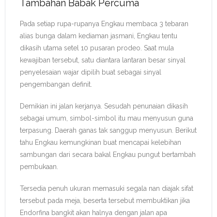
Tambahan Babak Percuma
Pada setiap rupa-rupanya Engkau membaca 3 tebaran
alias bunga dalam kediaman jasmani, Engkau tentu
dikasih utama setel 10 pusaran prodeo. Saat mula
kewajiban tersebut, satu diantara lantaran besar sinyal
penyelesaian wajar dipilih buat sebagai sinyal
pengembangan definit.
Demikian ini jalan kerjanya. Sesudah penunaian dikasih
sebagai umum, simbol-simbol itu mau menyusun guna
terpasung. Daerah ganas tak sanggup menyusun. Berikut
tahu Engkau kemungkinan buat mencapai kelebihan
sambungan dari secara bakal Engkau pungut bertambah
pembukaan.
Tersedia penuh ukuran memasuki segala nan diajak sifat
tersebut pada meja, beserta tersebut membuktikan jika
Endorfina bangkit akan halnya dengan jalan apa