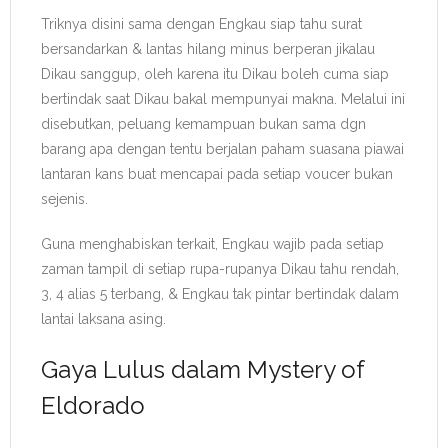
Triknya disini sama dengan Engkau siap tahu surat
bersandarkan & lantas hilang minus berperan jikalau
Dikau sanggup, oleh karena itu Dikau boleh cuma siap
bertindak saat Dikau bakal mempunyai makna. Melalui ini
disebutkan, peluang kemampuan bukan sama dgn
barang apa dengan tentu berjalan paham suasana piawai
lantaran kans buat mencapai pada setiap voucer bukan
sejenis.
Guna menghabiskan terkait, Engkau wajib pada setiap
zaman tampil di setiap rupa-rupanya Dikau tahu rendah,
3, 4 alias 5 terbang, & Engkau tak pintar bertindak dalam
lantai laksana asing.
Gaya Lulus dalam Mystery of
Eldorado