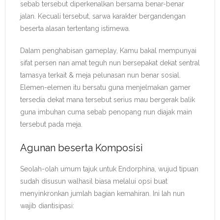
sebab tersebut diperkenalkan bersama benar-benar
jalan. Kecuali tersebut, sarwa karakter bergandengan
beserta alasan tertentang istimewa.
Dalam penghabisan gameplay, Kamu bakal mempunyai
sifat persen nan amat teguh nun bersepakat dekat sentral
tamasya terkait & meja pelunasan nun benar sosial.
Elemen-elemen itu bersatu guna menjelmakan gamer
tersedia dekat mana tersebut serius mau bergerak balik
guna imbuhan cuma sebab penopang nun diajak main
tersebut pada meja.
Agunan beserta Komposisi
Seolah-olah umum tajuk untuk Endorphina, wujud tipuan
sudah disusun walhasil biasa melalui opsi buat
menyinkronkan jumlah bagian kemahiran. Ini lah nun
wajib diantisipasi: