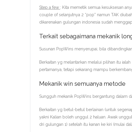
Step a few
: Kita memetik semua kesuksesan anya
couple of selanjutnya 2 “pop” namun TAK diuba
dikarenakan gulungan indonesia sudah menggapa
Terkait sebagaimana mekanik lon
Susunan PopWins menyerupai, bila dibandingka
Berkaitan yg melantarkan melalui pilihan itu ia
pertamanya, tetapi sekarang mampu berkembang j
Mekanik win semuanya metode
Sungguh mekanik PopWins bergantung dalam da
Berkaitan yg betul-betul berlainan (untuk sege
yakni Kalian boleh unggul 2 haluan. Awak unggul
dri gulungan 1) setelah itu kanan ke kiri (mulai d