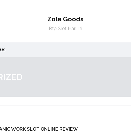
Zola Goods
Rtp Slot Hari Ini
 US
IZED
ANIC WORK SLOT ONLINE REVIEW