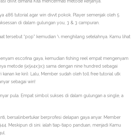
asi divvt dimana Kita mencermati metode kerjanya.
a 486 tutorial agar win divvt pokok. Player semenjak oleh 5
suksessan di dalam gulungan you, 3 & 3 campuran.
at tersebut “pop” kemudian \ menghilang setelahnya. Kamu lihat
ngenyam escofina gaya, kemudian fishing reel empat mengenyam
 punya metode 5x5x4x3x3 sama dengan nine hundred sebagai
i kanan ke kiri). Lalu, Member sudah oleh toll free tutorial utk
anyar sebagai win!
ar pula. Empat simbol sukses di dalam gulungan a single, a
nti, bersalinbertukar berprofesi delapan gaya anyar. Member
4. Meskipun di sini. ialah tiap-tiapo panduan, menjadi Kamu
ul.