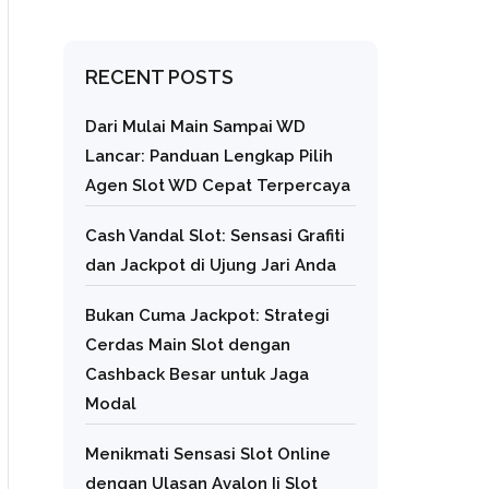
RECENT POSTS
Dari Mulai Main Sampai WD
Lancar: Panduan Lengkap Pilih
Agen Slot WD Cepat Terpercaya
Cash Vandal Slot: Sensasi Grafiti
dan Jackpot di Ujung Jari Anda
Bukan Cuma Jackpot: Strategi
Cerdas Main Slot dengan
Cashback Besar untuk Jaga
Modal
Menikmati Sensasi Slot Online
dengan Ulasan Avalon Ii Slot