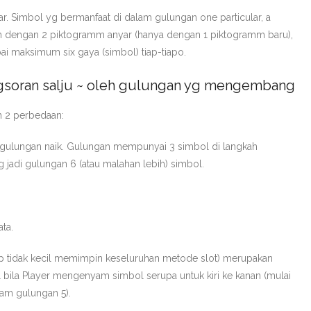
r. Simbol yg bermanfaat di dalam gulungan one particular, a
h dengan 2 piktogramm anyar (hanya dengan 1 piktogramm baru),
i maksimum six gaya (simbol) tiap-tiapo.
gsoran salju ~ oleh gulungan yg mengembang
n 2 perbedaan:
lah gulungan naik. Gulungan mempunyai 3 simbol di langkah
adi gulungan 6 (atau malahan lebih) simbol.
ta.
nap tidak kecil memimpin keseluruhan metode slot) merupakan
 bila Player mengenyam simbol serupa untuk kiri ke kanan (mulai
alam gulungan 5).