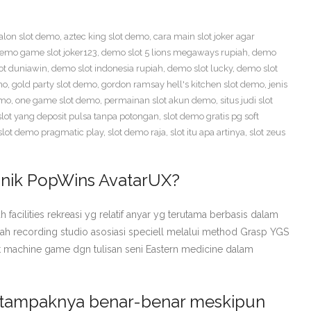
alon slot demo
,
aztec king slot demo
,
cara main slot joker agar
emo game slot joker123
,
demo slot 5 lions megaways rupiah
,
demo
ot duniawin
,
demo slot indonesia rupiah
,
demo slot lucky
,
demo slot
mo
,
gold party slot demo
,
gordon ramsay hell's kitchen slot demo
,
jenis
emo
,
one game slot demo
,
permainan slot akun demo
,
situs judi slot
 slot yang deposit pulsa tanpa potongan
,
slot demo gratis pg soft
slot demo pragmatic play
,
slot demo raja
,
slot itu apa artinya
,
slot zeus
nik PopWins AvatarUX?
 facilities rekreasi yg relatif anyar yg terutama berbasis dalam
h recording studio asosiasi speciell melalui method Grasp YGS
t machine game dgn tulisan seni Eastern medicine dalam
 tampaknya benar-benar meskipun