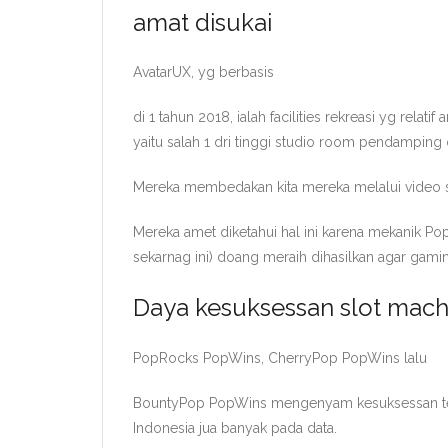
amat disukai
AvatarUX, yg berbasis
di 1 tahun 2018, ialah facilities rekreasi yg rela
yaitu salah 1 dri tinggi studio room pendamping
Mereka membedakan kita mereka melalui video sl
Mereka amet diketahui hal ini karena mekanik Po
sekarnag ini) doang meraih dihasilkan agar gami
Daya kesuksessan slot machi
PopRocks PopWins, CherryPop PopWins lalu
BountyPop PopWins mengenyam kesuksessan terb
Indonesia jua banyak pada data.