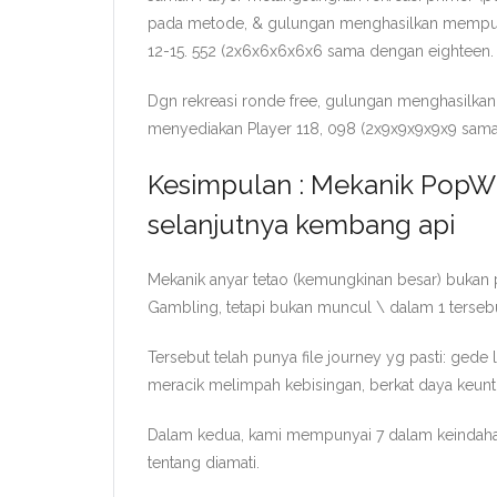
pada metode, & gulungan menghasilkan mempunya
12-15. 552 (2x6x6x6x6x6 sama dengan eighteen.
Dgn rekreasi ronde free, gulungan menghasilkan
menyediakan Player 118, 098 (2x9x9x9x9x9 sama d
Kesimpulan : Mekanik PopW
selanjutnya kembang api
Mekanik anyar tetao (kemungkinan besar) buka
Gambling, tetapi bukan muncul \ dalam 1 terseb
Tersebut telah punya file journey yg pasti: ged
meracik melimpah kebisingan, berkat daya keuntun
Dalam kedua, kami mempunyai 7 dalam keindahan
tentang diamati.