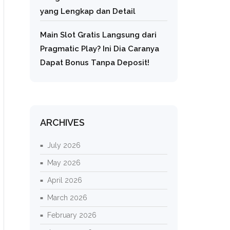
yang Lengkap dan Detail
Main Slot Gratis Langsung dari
Pragmatic Play? Ini Dia Caranya
Dapat Bonus Tanpa Deposit!
ARCHIVES
July 2026
May 2026
April 2026
March 2026
February 2026