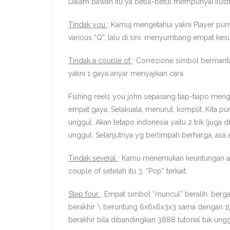
Dalam bawah itu ya betul-betul mempunyai ilustr
Tindak you
: Kamuj mengetahui yakni Player puny
various “Q”, lalu di sini. menyumbang empat ke
Tindak a couple of
: Correzione simbol bermanfa
yakni 1 gaya anyar menyajikan cara.
Fishing reels you john sepasang tiap-tiapo me
empat gaya. Selakuala, menurut, komplit, Kita
unggul. Akan tetapo indonesia yaitu 2 trik (juga dr
unggul. Selanjutnya yg berlimpah berharga, asa 
Tindak several
: Kamu menemukan keuntungan any
couple of setelah itu 3. “Pop” terkait.
Step four
: Empat simbol “muncul” beralih, berga
berakhir \ beruntung 6x6x6x3x3 sama dengan 194
berakhir bila dibandingkan 3888 tutorial tuk ungg