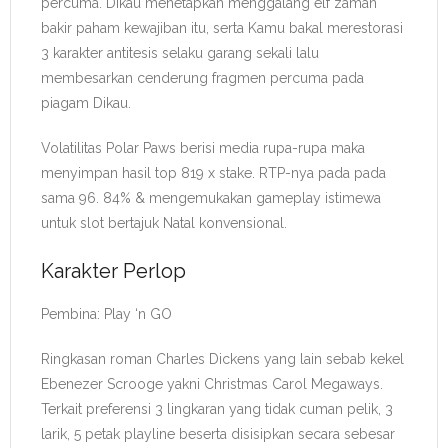
percuma. Dikau menetapkan menggalang elf zaman
bakir paham kewajiban itu, serta Kamu bakal merestorasi
3 karakter antitesis selaku garang sekali lalu
membesarkan cenderung fragmen percuma pada
piagam Dikau.
Volatilitas Polar Paws berisi media rupa-rupa maka
menyimpan hasil top 819 x stake. RTP-nya pada pada
sama 96. 84% & mengemukakan gameplay istimewa
untuk slot bertajuk Natal konvensional.
Karakter Perlop
Pembina: Play ‘n GO
Ringkasan roman Charles Dickens yang lain sebab kekel
Ebenezer Scrooge yakni Christmas Carol Megaways.
Terkait preferensi 3 lingkaran yang tidak cuman pelik, 3
larik, 5 petak playline beserta disisipkan secara sebesar