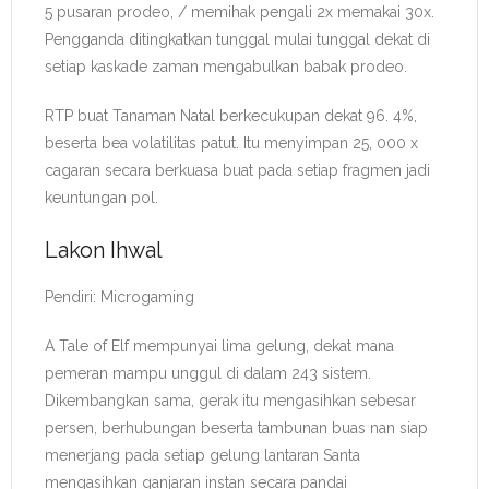
5 pusaran prodeo, / memihak pengali 2x memakai 30x.
Pengganda ditingkatkan tunggal mulai tunggal dekat di
setiap kaskade zaman mengabulkan babak prodeo.
RTP buat Tanaman Natal berkecukupan dekat 96. 4%,
beserta bea volatilitas patut. Itu menyimpan 25, 000 x
cagaran secara berkuasa buat pada setiap fragmen jadi
keuntungan pol.
Lakon Ihwal
Pendiri: Microgaming
A Tale of Elf mempunyai lima gelung, dekat mana
pemeran mampu unggul di dalam 243 sistem.
Dikembangkan sama, gerak itu mengasihkan sebesar
persen, berhubungan beserta tambunan buas nan siap
menerjang pada setiap gelung lantaran Santa
mengasihkan ganjaran instan secara pandai