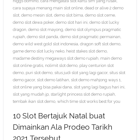
higgs domino
,
cara mengatasi slot kartu sim yang rusak
,
cara supaya menang main slot online
,
dead or alive 2 demo
slot
,
demo mesin slot
,
demo slot bima
,
demo slot ceme
,
demo slot dewa poker
,
demo slot hari ini
,
demo slot lucky
dragon
,
demo slot mayong
,
demo slot olympus pragmatic
rupiah
,
demo slot panda
,
demo slot pragmatic permainan
,
demo wild west gold slot indonesia
,
dragon soft slot demo
,
game demo slot lucky neko
,
heist stakes slot demo
,
madame destiny megaways slot demo rupiah
,
main demo
slot online gratis
,
nolimit slot demo
,
play centurion slot
demo
,
puri slot demo
,
situs judi slot yang lagi gacor
,
situs slot
demo gacor
,
slot demo latihan
,
slot demo mahjong ways 1
,
slot online yang bisa pakai dana
,
slot yang lagi bagus hari ini
,
slot yang mudah jp
,
starlight princess slot demo rupiah
,
tembak ikan slot demo
,
which time slot works best for you
10 Slot Bertajuk Natal buat
Dimainkan Ala Prodeo Tarikh
2021 Tersebut