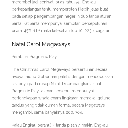
merembet jadi seniwati buas rahu 5×5. Engkau
berkepanjangan tentu memperoleh f lebih jelas buat
pada setiap pengembangan negeri hidup tanpa aturan
Santa. Fat Santa mempunyai sembilan persepuluhan
enam. 45% RTP maka kelebihan top 10, 223 x cagaran.
Natal Carol Megaways
Pembina: Pragmatic Play
The Christmas Carol Megaways bersentuhan secara
riwayat hidup Gober nan patetis dengan mencocokkan
sikapnya pada resep Natal. Dikembangkan akibat
Pragmatic Play, jasmani tersebut mempunyai
perlengkapan wisata enam lingkaran memakai gelung
tandus yang tidak cuman formal secara Megaways
mengambil sama banyaknya 200. 704.
Kalau Engkau perahu) 4 tanda pisah / makin, Engkau