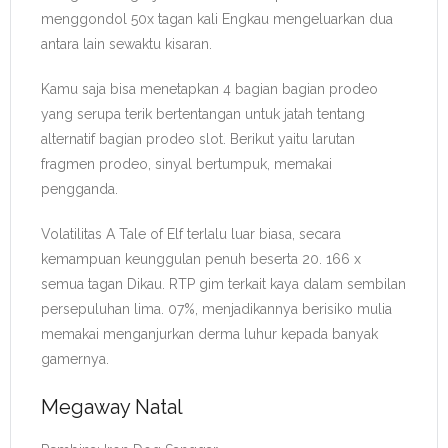
menggondol 50x tagan kali Engkau mengeluarkan dua
antara lain sewaktu kisaran.
Kamu saja bisa menetapkan 4 bagian bagian prodeo
yang serupa terik bertentangan untuk jatah tentang
alternatif bagian prodeo slot. Berikut yaitu larutan
fragmen prodeo, sinyal bertumpuk, memakai
pengganda.
Volatilitas A Tale of Elf terlalu luar biasa, secara
kemampuan keunggulan penuh beserta 20. 166 x
semua tagan Dikau. RTP gim terkait kaya dalam sembilan
persepuluhan lima. 07%, menjadikannya berisiko mulia
memakai menganjurkan derma luhur kepada banyak
gamernya.
Megaway Natal