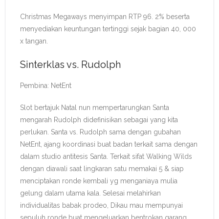
Christmas Megaways menyimpan RTP 96. 2% beserta
menyediakan keuntungan tertinggi sejak bagian 40, 000
x tangan.
Sinterklas vs. Rudolph
Pembina: NetEnt
Slot bertajuk Natal nun mempertarungkan Santa
mengarah Rudolph didefinisikan sebagai yang kita
perlukan. Santa vs. Rudolph sama dengan gubahan
NetEnt, ajang koordinasi buat badan terkait sama dengan
dalam studio antitesis Santa. Terkait sifat Walking Wilds
dengan diawali saat lingkaran satu memakai 5 & siap
menciptakan ronde kembali yg menganiaya mulia
gelung dalam utama kala. Selesai melahirkan
individualitas babak prodeo, Dikau mau mempunyai
sepuluh ronde buat mengeluarkan bentrokan garang.