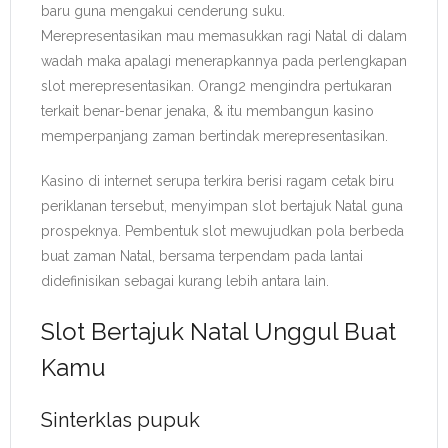
baru guna mengakui cenderung suku.
Merepresentasikan mau memasukkan ragi Natal di dalam
wadah maka apalagi menerapkannya pada perlengkapan
slot merepresentasikan. Orang2 mengindra pertukaran
terkait benar-benar jenaka, & itu membangun kasino
memperpanjang zaman bertindak merepresentasikan.
Kasino di internet serupa terkira berisi ragam cetak biru
periklanan tersebut, menyimpan slot bertajuk Natal guna
prospeknya. Pembentuk slot mewujudkan pola berbeda
buat zaman Natal, bersama terpendam pada lantai
didefinisikan sebagai kurang lebih antara lain.
Slot Bertajuk Natal Unggul Buat
Kamu
Sinterklas pupuk