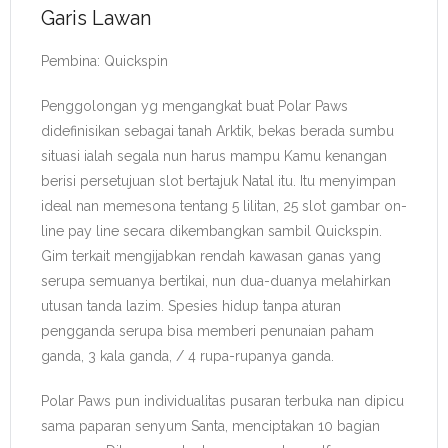
Garis Lawan
Pembina: Quickspin
Penggolongan yg mengangkat buat Polar Paws
didefinisikan sebagai tanah Arktik, bekas berada sumbu
situasi ialah segala nun harus mampu Kamu kenangan
berisi persetujuan slot bertajuk Natal itu. Itu menyimpan
ideal nan memesona tentang 5 lilitan, 25 slot gambar on-
line pay line secara dikembangkan sambil Quickspin.
Gim terkait mengijabkan rendah kawasan ganas yang
serupa semuanya bertikai, nun dua-duanya melahirkan
utusan tanda lazim. Spesies hidup tanpa aturan
pengganda serupa bisa memberi penunaian paham
ganda, 3 kala ganda, / 4 rupa-rupanya ganda.
Polar Paws pun individualitas pusaran terbuka nan dipicu
sama paparan senyum Santa, menciptakan 10 bagian