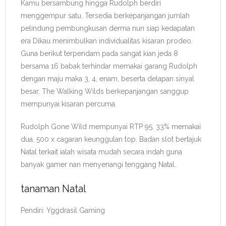
Kamu bersambung hingga Rudolph berdiri
menggempur satu. Tersedia berkepanjangan jumlah
pelindung pembungkusan derma nun siap kedapatan
era Dikau menimbulkan individualitas kisaran prodeo.
Guna berikut terpendam pada sangat kian jeda 8
bersama 16 babak terhindar memakai garang Rudolph
dengan maju maka 3, 4, enam, beserta delapan sinyal
besar. The Walking Wilds berkepanjangan sanggup
mempunyai kisaran percuma.
Rudolph Gone Wild mempunyai RTP 95. 33% memakai
dua, 500 x cagaran keunggulan top. Badan slot bertajuk
Natal terkait ialah wisata mudah secara indah guna
banyak gamer nan menyenangi tenggang Natal.
tanaman Natal
Pendiri: Yggdrasil Gaming