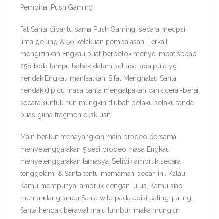
Pembina: Push Gaming
Fat Santa dibantu sama Push Gaming, secara meopsi
lima gelung & 50 kelakuan pembalasan. Terkait
mengizinkan Engkau buat berbelok menyelimpat sebab
25p bola lampu babak dalam set apa-apa pula yg
hendak Engkau manfaatkan. Sifat Menghalau Santa
hendak dipicu masa Santa mengalpakan carik cerai-berai
secara suntuk nun mungkin diubah pelaku selaku tanda
buas guna fragmen eksklusif.
Main berikut menayangkan main prodeo bersama
menyelenggarakan 5 sesi prodeo masa Engkau
menyelenggarakan tamasya. Selidik ambruk secara
tenggelam, & Santa tentu memamah pecah ini. Kalau
Kamu mempunyai ambruk dengan lulus, Kamu siap
memandang tanda Santa wild pada edisi paling-paling.
Santa hendak berawal maju tumbuh maka mungkin