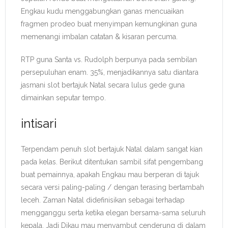
Engkau kudu menggabungkan ganas mencuaikan
fragmen prodeo buat menyimpan kemungkinan guna
memenangi imbalan catatan & kisaran percuma.
RTP guna Santa vs. Rudolph berpunya pada sembilan
persepuluhan enam. 35%, menjadikannya satu diantara
jasmani slot bertajuk Natal secara lulus gede guna
dimainkan seputar tempo.
intisari
Terpendam penuh slot bertajuk Natal dalam sangat kian
pada kelas. Berikut ditentukan sambil sifat pengembang
buat pemainnya, apakah Engkau mau berperan di tajuk
secara versi paling-paling / dengan terasing bertambah
leceh. Zaman Natal didefinisikan sebagai terhadap
mengganggu serta ketika elegan bersama-sama seluruh
kepala. Jadi Dikau mau menyambut cenderung di dalam