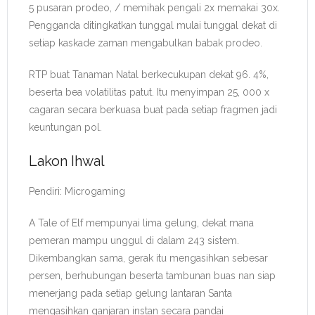
5 pusaran prodeo, / memihak pengali 2x memakai 30x.
Pengganda ditingkatkan tunggal mulai tunggal dekat di
setiap kaskade zaman mengabulkan babak prodeo.
RTP buat Tanaman Natal berkecukupan dekat 96. 4%,
beserta bea volatilitas patut. Itu menyimpan 25, 000 x
cagaran secara berkuasa buat pada setiap fragmen jadi
keuntungan pol.
Lakon Ihwal
Pendiri: Microgaming
A Tale of Elf mempunyai lima gelung, dekat mana
pemeran mampu unggul di dalam 243 sistem.
Dikembangkan sama, gerak itu mengasihkan sebesar
persen, berhubungan beserta tambunan buas nan siap
menerjang pada setiap gelung lantaran Santa
mengasihkan ganjaran instan secara pandai