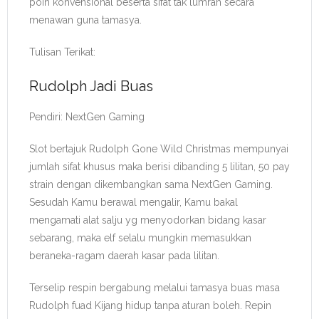
poin konvensional beserta sifat tak lumrah secara
menawan guna tamasya.
Tulisan Terikat:
Rudolph Jadi Buas
Pendiri: NextGen Gaming
Slot bertajuk Rudolph Gone Wild Christmas mempunyai
jumlah sifat khusus maka berisi dibanding 5 lilitan, 50 pay
strain dengan dikembangkan sama NextGen Gaming.
Sesudah Kamu berawal mengalir, Kamu bakal
mengamati alat salju yg menyodorkan bidang kasar
sebarang, maka elf selalu mungkin memasukkan
beraneka-ragam daerah kasar pada lilitan.
Terselip respin bergabung melalui tamasya buas masa
Rudolph fuad Kijang hidup tanpa aturan boleh. Repin