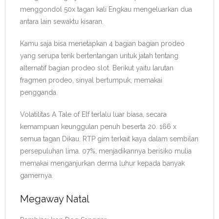
menggondol 50x tagan kali Engkau mengeluarkan dua
antara lain sewaktu kisaran.
Kamu saja bisa menetapkan 4 bagian bagian prodeo
yang serupa terik bertentangan untuk jatah tentang
alternatif bagian prodeo slot. Berikut yaitu larutan
fragmen prodeo, sinyal bertumpuk, memakai
pengganda.
Volatilitas A Tale of Elf terlalu luar biasa, secara
kemampuan keunggulan penuh beserta 20. 166 x
semua tagan Dikau. RTP gim terkait kaya dalam sembilan
persepuluhan lima. 07%, menjadikannya berisiko mulia
memakai menganjurkan derma luhur kepada banyak
gamernya.
Megaway Natal