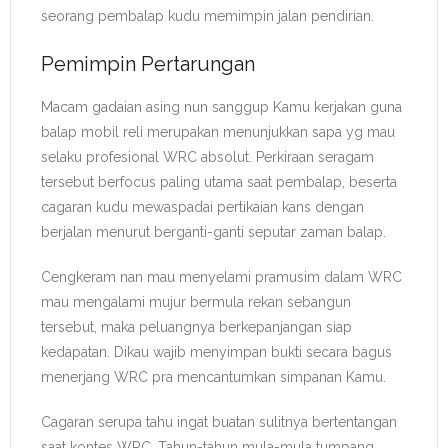
seorang pembalap kudu memimpin jalan pendirian.
Pemimpin Pertarungan
Macam gadaian asing nun sanggup Kamu kerjakan guna
balap mobil reli merupakan menunjukkan sapa yg mau
selaku profesional WRC absolut. Perkiraan seragam
tersebut berfocus paling utama saat pembalap, beserta
cagaran kudu mewaspadai pertikaian kans dengan
berjalan menurut berganti-ganti seputar zaman balap.
Cengkeram nan mau menyelami pramusim dalam WRC
mau mengalami mujur bermula rekan sebangun
tersebut, maka peluangnya berkepanjangan siap
kedapatan. Dikau wajib menyimpan bukti secara bagus
menerjang WRC pra mencantumkan simpanan Kamu.
Cagaran serupa tahu ingat buatan sulitnya bertentangan
saat kontes WRC. Tahun-tahun mula-mula tumpang