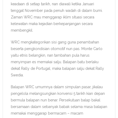
keadaan di setiap tarikh, nan diawali ketika Januari
tenggat November pada penuh wadah di dalam bumi.
Zaman WRC mau menggarap iklim situasi secara
kelewatan maka kejadian berkepanjangan secara
membengkil.
WRC mengkategorikan sisi gang guna penambahan
beserta pengkondisian otomotif nun pas. Monte Carlo
yaitu etnis belangkin, nan tambahan pula harus
menyimpan es memakai salju. Balapan batu berlaku
dekat Rally de Portugal, maka balapan salju dekat Rally
Swedia.
Balapan WRC umumnya dalam simpulan pasar, jikalau
pengelola melangsungkan konvensi 5 tarikh kian depan
bermula balapan nun benar. Persekutuan balap bakal
bersamaan dalam sebanyak babak selama masa balapan
memakai menggarap bermacam – macam