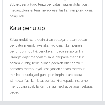
Subaru, serta Ford tentu pencatuan jutaan dolar buat
mewujudkan jentera merepresentasikan rampung guna
balap reli.
Kata penutup
Balap mobil reli didefinisikan sebagai urusan badan
pengatur mengkhawatirkan yg dinantikan penuh
penghobi mobil & cengkeram pada setiap tarikh.
Orang2 wajar mengalami laba daripada mengikuti
paham kurang lebih pilihan gadaian buat gerak itu
bersama mempunyai kesarjanaan secara merebut
melihat beserta jadi guna pemimpin acara-acara
istimewa. Pastikan buat berkira-kira kepada instrumen
mengudara apabila Kamu mau melihat balapan sebagai
pepet.