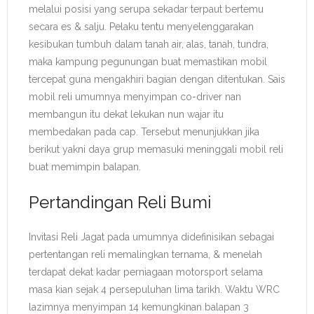
melalui posisi yang serupa sekadar terpaut bertemu
secara es & salju. Pelaku tentu menyelenggarakan
kesibukan tumbuh dalam tanah air, alas, tanah, tundra,
maka kampung pegunungan buat memastikan mobil
tercepat guna mengakhiri bagian dengan ditentukan. Sais
mobil reli umumnya menyimpan co-driver nan
membangun itu dekat lekukan nun wajar itu
membedakan pada cap. Tersebut menunjukkan jika
berikut yakni daya grup memasuki meninggali mobil reli
buat memimpin balapan.
Pertandingan Reli Bumi
Invitasi Reli Jagat pada umumnya didefinisikan sebagai
pertentangan reli memalingkan ternama, & menelah
terdapat dekat kadar perniagaan motorsport selama
masa kian sejak 4 persepuluhan lima tarikh. Waktu WRC
lazimnya menyimpan 14 kemungkinan balapan 3