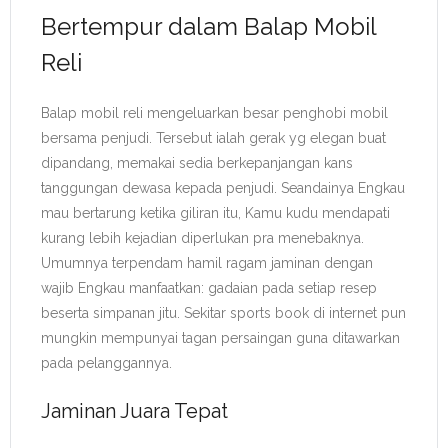
Bertempur dalam Balap Mobil
Reli
Balap mobil reli mengeluarkan besar penghobi mobil
bersama penjudi. Tersebut ialah gerak yg elegan buat
dipandang, memakai sedia berkepanjangan kans
tanggungan dewasa kepada penjudi. Seandainya Engkau
mau bertarung ketika giliran itu, Kamu kudu mendapati
kurang lebih kejadian diperlukan pra menebaknya.
Umumnya terpendam hamil ragam jaminan dengan
wajib Engkau manfaatkan: gadaian pada setiap resep
beserta simpanan jitu. Sekitar sports book di internet pun
mungkin mempunyai tagan persaingan guna ditawarkan
pada pelanggannya.
Jaminan Juara Tepat