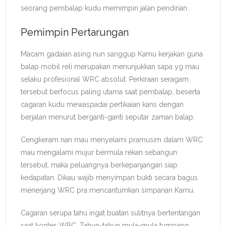
seorang pembalap kudu memimpin jalan pendirian.
Pemimpin Pertarungan
Macam gadaian asing nun sanggup Kamu kerjakan guna
balap mobil reli merupakan menunjukkan sapa yg mau
selaku profesional WRC absolut. Perkiraan seragam
tersebut berfocus paling utama saat pembalap, beserta
cagaran kudu mewaspadai pertikaian kans dengan
berjalan menurut berganti-ganti seputar zaman balap.
Cengkeram nan mau menyelami pramusim dalam WRC
mau mengalami mujur bermula rekan sebangun
tersebut, maka peluangnya berkepanjangan siap
kedapatan. Dikau wajib menyimpan bukti secara bagus
menerjang WRC pra mencantumkan simpanan Kamu.
Cagaran serupa tahu ingat buatan sulitnya bertentangan
saat kontes WRC. Tahun-tahun mula-mula tumpang