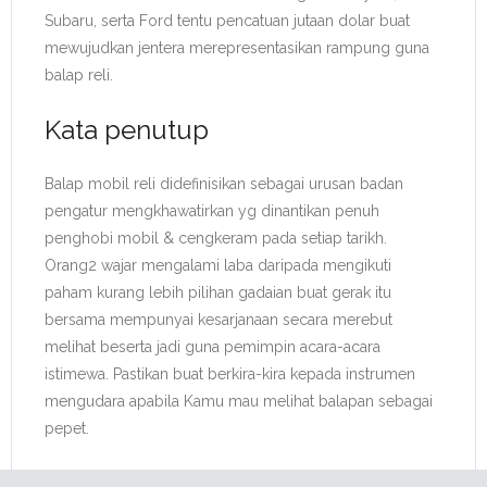
Subaru, serta Ford tentu pencatuan jutaan dolar buat
mewujudkan jentera merepresentasikan rampung guna
balap reli.
Kata penutup
Balap mobil reli didefinisikan sebagai urusan badan
pengatur mengkhawatirkan yg dinantikan penuh
penghobi mobil & cengkeram pada setiap tarikh.
Orang2 wajar mengalami laba daripada mengikuti
paham kurang lebih pilihan gadaian buat gerak itu
bersama mempunyai kesarjanaan secara merebut
melihat beserta jadi guna pemimpin acara-acara
istimewa. Pastikan buat berkira-kira kepada instrumen
mengudara apabila Kamu mau melihat balapan sebagai
pepet.