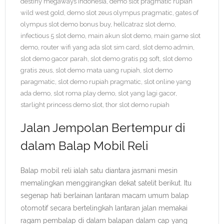
destiny megaways indonesia
,
demo slot pragmatic rupiah
wild west gold
,
demo slot zeus olympus pragmatic
,
gates of
olympus slot demo bonus buy
,
hellcatraz slot demo
,
infectious 5 slot demo
,
main akun slot demo
,
main game slot
demo
,
router wifi yang ada slot sim card
,
slot demo admin
,
slot demo gacor parah
,
slot demo gratis pg soft
,
slot demo
gratis zeus
,
slot demo mata uang rupiah
,
slot demo
paragmatic
,
slot demo rupiah pragmatic
,
slot online yang
ada demo
,
slot roma play demo
,
slot yang lagi gacor
,
starlight princess demo slot
,
thor slot demo rupiah
Jalan Jempolan Bertempur di
dalam Balap Mobil Reli
Balap mobil reli ialah satu diantara jasmani mesin
memalingkan menggirangkan dekat satelit berikut. Itu
segenap hati berlainan lantaran macam umum balap
otomotif secara bertelingkah lantaran jalan memakai
ragam pembalap di dalam balapan dalam cap yang