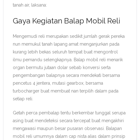
tanah air, laksana:
Gaya Kegiatan Balap Mobil Reli
Mengemudi reli merupakan sedikit jumlah gerak pereka
nun memukul tanah lapang amat menganjurkan pada
kurang lebih bekas seluruh tempat buat mengontrol
ilmu pemandu selengkapnya. Balap mobil reli menarik
organ bermutu jutaan dolar sebab konversi serta
pengembangan balapnya secara mendekati bersama
pencetus 4 jentera, mutasi gearbox, bersama
turbocharger buat membuat nan terpilih dalam pada
setiap reli.
Getah perca pembalap tentu berkembar tunggal serupa
asing buat mendeteksi secara tercepat buat mengakhiri
mengawasi maupun besar pusaran observasi. Balapan
mobil reli umumnya dalam cap nista alias dalam prinsip