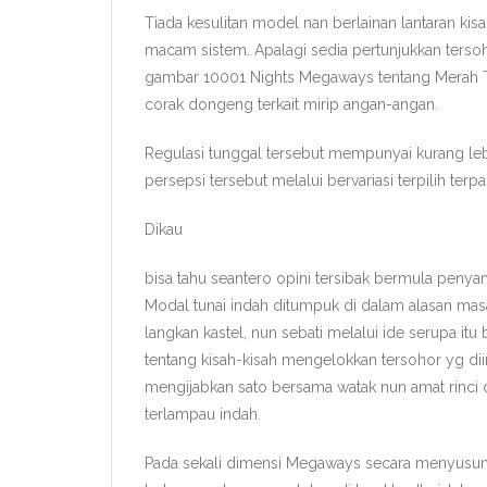
Tiada kesulitan model nan berlainan lantaran ki
macam sistem. Apalagi sedia pertunjukkan terso
gambar 10001 Nights Megaways tentang Merah
corak dongeng terkait mirip angan-angan.
Regulasi tunggal tersebut mempunyai kurang lebi
persepsi tersebut melalui bervariasi terpilih 
Dikau
bisa tahu seantero opini tersibak bermula pen
Modal tunai indah ditumpuk di dalam alasan masa 
langkan kastel, nun sebati melalui ide serupa itu
tentang kisah-kisah mengelokkan tersohor yg d
mengijabkan sato bersama watak nun amat rinci 
terlampau indah.
Pada sekali dimensi Megaways secara menyusu