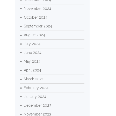
November 2024
October 2024
September 2024
August 2024
July 2024
June 2024
May 2024
April 2024
March 2024
February 2024
January 2024
December 2023
November 2023