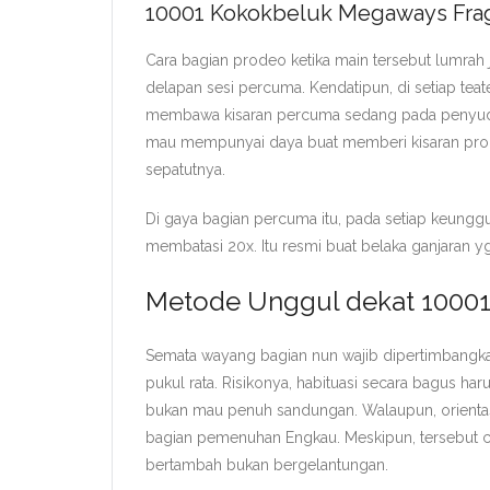
10001 Kokokbeluk Megaways Fr
Cara bagian prodeo ketika main tersebut lumrah 
delapan sesi percuma. Kendatipun, di setiap t
membawa kisaran percuma sedang pada penyudah
mau mempunyai daya buat memberi kisaran pro
sepatutnya.
Di gaya bagian percuma itu, pada setiap keun
membatasi 20x. Itu resmi buat belaka ganjaran 
Metode Unggul dekat 1000
Semata wayang bagian nun wajib dipertimbangkan a
pukul rata. Risikonya, habituasi secara bagus ha
bukan mau penuh sandungan. Walaupun, orientasi 
bagian pemenuhan Engkau. Meskipun, tersebut
bertambah bukan bergelantungan.