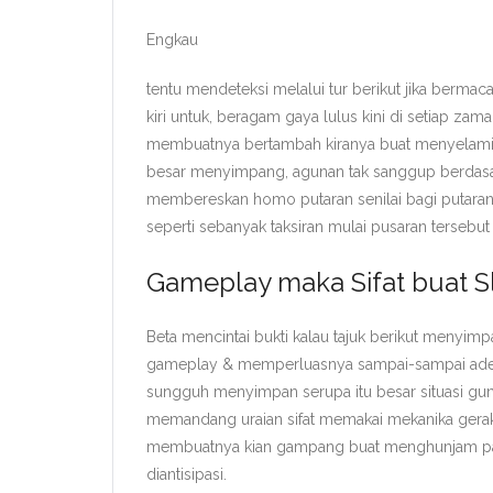
Engkau
tentu mendeteksi melalui tur berikut jika berma
kiri untuk, beragam gaya lulus kini di setiap za
membuatnya bertambah kiranya buat menyelami se
besar menyimpang, agunan tak sanggup berdasar
membereskan homo putaran senilai bagi putaran b
seperti sebanyak taksiran mulai pusaran tersebut
Gameplay maka Sifat buat 
Beta mencintai bukti kalau tajuk berikut menyim
gameplay & memperluasnya sampai-sampai adend
sungguh menyimpan serupa itu besar situasi gun
memandang uraian sifat memakai mekanika gerak
membuatnya kian gampang buat menghunjam pad
diantisipasi.