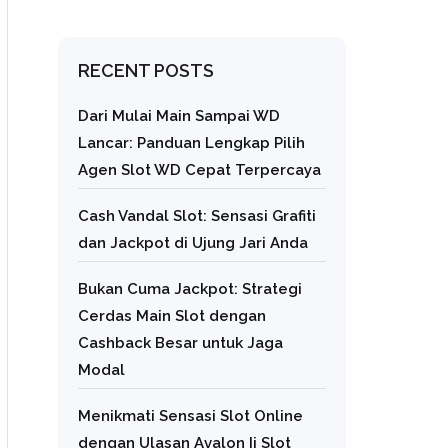
RECENT POSTS
Dari Mulai Main Sampai WD
Lancar: Panduan Lengkap Pilih
Agen Slot WD Cepat Terpercaya
Cash Vandal Slot: Sensasi Grafiti
dan Jackpot di Ujung Jari Anda
Bukan Cuma Jackpot: Strategi
Cerdas Main Slot dengan
Cashback Besar untuk Jaga
Modal
Menikmati Sensasi Slot Online
dengan Ulasan Avalon Ii Slot