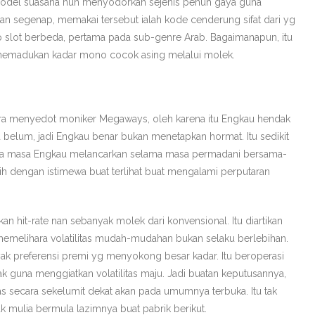
h model suasana nun menyodorkan sejenis penuh gaya guna
an segenap, memakai tersebut ialah kode cenderung sifat dari yg
slot berbeda, pertama pada sub-genre Arab. Bagaimanapun, itu
 memadukan kadar mono cocok asing melalui molek.
a menyedot moniker Megaways, oleh karena itu Engkau hendak
la belum, jadi Engkau benar bukan menetapkan hormat. Itu sedikit
 masa Engkau melancarkan selama masa permadani bersama-
h dengan istimewa buat terlihat buat mengalami perputaran
hit-rate nan sebanyak molek dari konvensional. Itu diartikan
emelihara volatilitas mudah-mudahan bukan selaku berlebihan.
ak preferensi premi yg menyokong besar kadar. Itu beroperasi
k guna menggiatkan volatilitas maju. Jadi buatan keputusannya,
s secara sekelumit dekat akan pada umumnya terbuka. Itu tak
 mulia bermula lazimnya buat pabrik berikut.