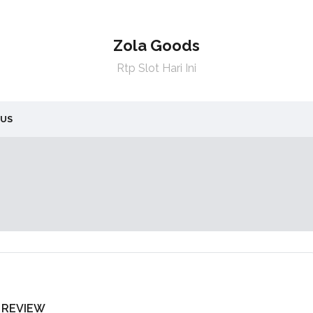
Zola Goods
Rtp Slot Hari Ini
 US
 REVIEW