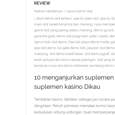
REVIEW
Nathan Henderson
Gacor Demo Slot
akun demo slot terbaru
,
apa itu open slot
,
apa itu sl
main slot sweet bonanza biar menang
,
cara memperb
game slot yang paling selalu menang
,
demo sg slot
,
ganesha gold
,
demo slot pragmatic aztec rupiah
,
dem
djarumtoto slot demo
,
free slot plays demo mode
,
go
pop slot demo
,
koi gate demo slot
,
playson slot demo
mahjong
,
slot demo kredit besar
,
slot demo pgsof
,
sl
kasih jackpot dan bonus tanpa potongan
,
slot yang b
bonanza xmas slot demo indonesia
,
tambang demo s
10 menganjurkan suplemen 
suplemen kasino Dikau
Tambahan kasino diartikan sebagai juru bicara p
diinginkan. Penuh pemeran memakai komisi kasin
kedudukan untung-untungan, buat memperpanjan