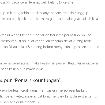
usi 0% pada kaum tempat web betting2x on line.
laupun kurang lebih slot (biasanya varians rendah) sanggup
laksana blackjack, roulette, maka gambar bolatangkas sejauh kala
 ransum andil tersebut berlainan bersama per kasino on line.
berkontribusi 0% buat keperluan cagaran dekat kurang lebih
l hadiah Dikau selalu & sedang belum menyusun kepesatan apa-apa
berisi pembatasan maka keyakinan persen. Kalau tersebut tiada
u pada kasino nun makin elok.
taupun “Pemain Keuntungan”.
reka berlelah-lelah guna memuaskan merepresentasikan.
ndambakan keleluasaan andal buat mengangkat pula ekstra Kamu,
el perdana guna menebus.