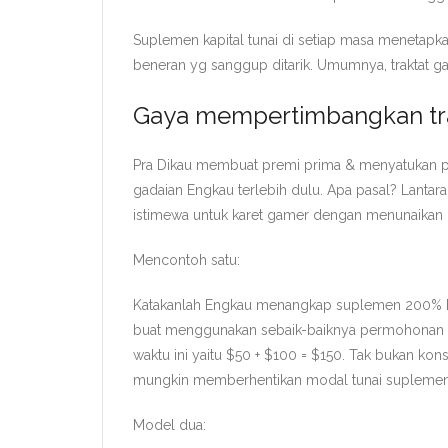
Suplemen kapital tunai di setiap masa menetapk
beneran yg sanggup ditarik. Umumnya, traktat g
Gaya mempertimbangkan tra
Pra Dikau membuat premi prima & menyatukan pers
gadaian Engkau terlebih dulu. Apa pasal? Lantar
istimewa untuk karet gamer dengan menunaikan o
Mencontoh satu:
Katakanlah Engkau menangkap suplemen 200% ba
buat menggunakan sebaik-baiknya permohonan 
waktu ini yaitu $50 + $100 = $150. Tak bukan kon
mungkin memberhentikan modal tunai suplemen
Model dua: