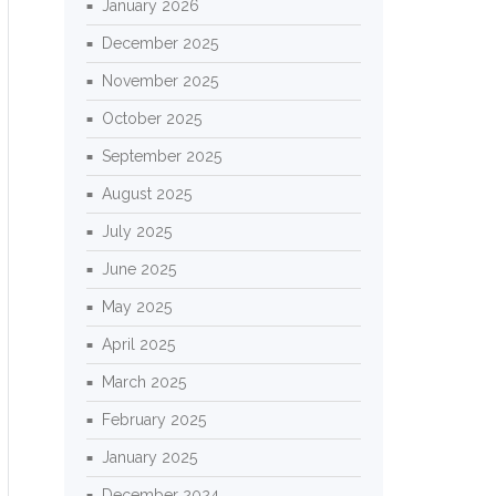
January 2026
December 2025
November 2025
October 2025
September 2025
August 2025
July 2025
June 2025
May 2025
April 2025
March 2025
February 2025
January 2025
December 2024