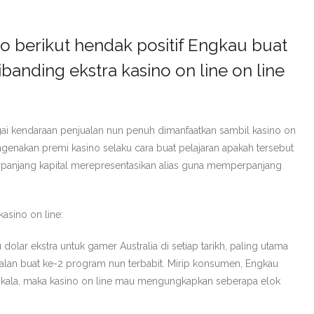
o berikut hendak positif Engkau buat
anding ekstra kasino on line on line
i kendaraan penjualan nun penuh dimanfaatkan sambil kasino on
genakan premi kasino selaku cara buat pelajaran apakah tersebut
anjang kapital merepresentasikan alias guna memperpanjang
asino on line:
olar ekstra untuk gamer Australia di setiap tarikh, paling utama
jalan buat ke-2 program nun terbabit. Mirip konsumen, Engkau
ala, maka kasino on line mau mengungkapkan seberapa elok