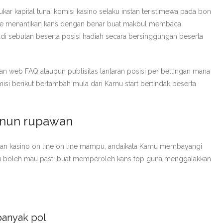
kapital tunai komisi kasino selaku instan teristimewa pada bon
line menantikan kans dengan benar buat makbul membaca
di sebutan beserta posisi hadiah secara bersinggungan beserta
 web FAQ ataupun publisitas lantaran posisi per bettingan mana
misi berikut bertambah mula dari Kamu start bertindak beserta
e nun rupawan
n kasino on line on line mampu, andaikata Kamu membayangi
mu boleh mau pasti buat memperoleh kans top guna menggalakkan
banyak pol