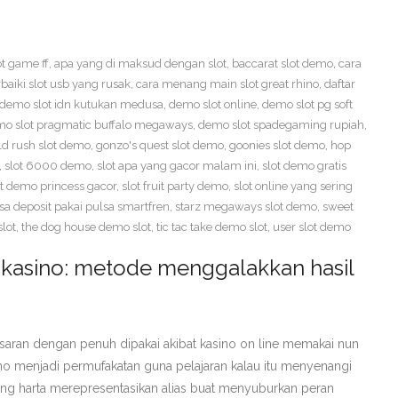
ot game ff
,
apa yang di maksud dengan slot
,
baccarat slot demo
,
cara
aiki slot usb yang rusak
,
cara menang main slot great rhino
,
daftar
demo slot idn kutukan medusa
,
demo slot online
,
demo slot pg soft
o slot pragmatic buffalo megaways
,
demo slot spadegaming rupiah
,
ld rush slot demo
,
gonzo's quest slot demo
,
goonies slot demo
,
hop
,
slot 6000 demo
,
slot apa yang gacor malam ini
,
slot demo gratis
ot demo princess gacor
,
slot fruit party demo
,
slot online yang sering
isa deposit pakai pulsa smartfren
,
starz megaways slot demo
,
sweet
lot
,
the dog house demo slot
,
tic tac take demo slot
,
user slot demo
kasino: metode menggalakkan hasil
asaran dengan penuh dipakai akibat kasino on line memakai nun
o menjadi permufakatan guna pelajaran kalau itu menyenangi
g harta merepresentasikan alias buat menyuburkan peran