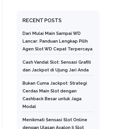
RECENT POSTS
Dari Mulai Main Sampai WD
Lancar: Panduan Lengkap Pilih
Agen Slot WD Cepat Terpercaya
Cash Vandal Slot: Sensasi Grafiti
dan Jackpot di Ujung Jari Anda
Bukan Cuma Jackpot: Strategi
Cerdas Main Slot dengan
Cashback Besar untuk Jaga
Modal
Menikmati Sensasi Slot Online
dengan Ulasan Avalon Ii Slot