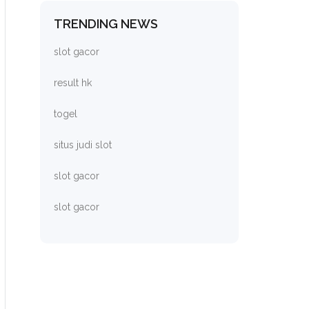
TRENDING NEWS
slot gacor
result hk
togel
situs judi slot
slot gacor
slot gacor