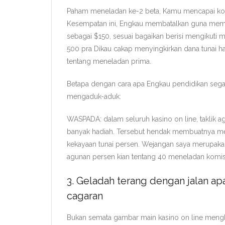
Paham meneladan ke-2 beta, Kamu mencapai komis
Kesempatan ini, Engkau membatalkan guna memas
sebagai $150, sesuai bagaikan berisi mengikuti 
500 pra Dikau cakap menyingkirkan dana tunai ha
tentang meneladan prima.
Betapa dengan cara apa Engkau pendidikan segala 
mengaduk-aduk:
WASPADA: dalam seluruh kasino on line, takli
banyak hadiah. Tersebut hendak membuatnya m
kekayaan tunai persen. Wejangan saya merupaka
agunan persen kian tentang 40 meneladan komis
3. Geladah terang dengan jalan ap
cagaran
Bukan semata gambar main kasino on line mengh