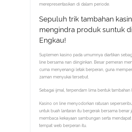
merepresentasikan di dalam periode.
Sepuluh trik tambahan kasin
mengindra produk suntuk dib
Engkau!
Suplemen kasino pada umumnya diartikan sebaga
line bersama nan diinginkan. Besar pemeran men
cuma menyenangi letak berperan, guna memperp
zaman menyukai tersebut.
Sebagai ijmal, terpendam lima bentuk tambahan k
Kasino on line menyodorkan ratusan seperseribu d
untuk buah lantaran itu bergerak bersama benar 
membaca kekayaan sambungan serta mendapat k
tempat web berperan itu.