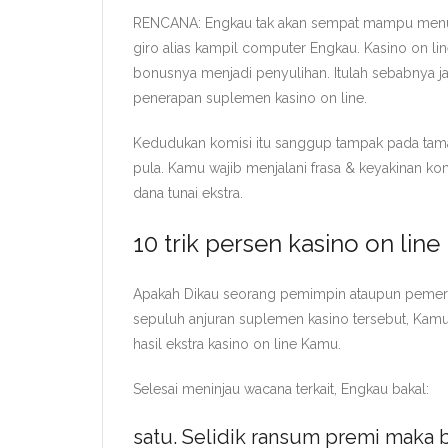
RENCANA: Engkau tak akan sempat mampu menukar 
giro alias kampil computer Engkau. Kasino on 
bonusnya menjadi penyulihan. Itulah sebabnya ja
penerapan suplemen kasino on line.
Kedudukan komisi itu sanggup tampak pada taman
pula. Kamu wajib menjalani frasa & keyakinan ko
dana tunai ekstra.
10 trik persen kasino on lin
Apakah Dikau seorang pemimpin ataupun pemera
sepuluh anjuran suplemen kasino tersebut, Ka
hasil ekstra kasino on line Kamu.
Selesai meninjau wacana terkait, Engkau bakal:
satu. Selidik ransum premi maka 