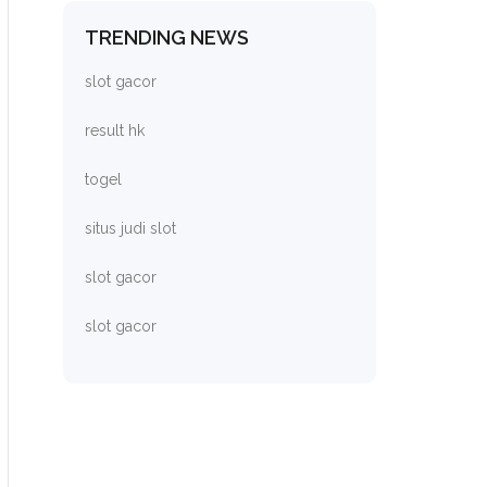
TRENDING NEWS
slot gacor
result hk
togel
situs judi slot
slot gacor
slot gacor