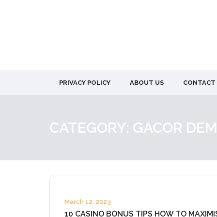
Skip
to
content
PRIVACY POLICY
ABOUT US
CONTACT
CATEGORY:
GACOR DEM
March 12, 2023
10 CASINO BONUS TIPS HOW TO MAXIM