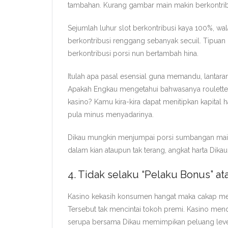
tambahan. Kurang gambar main makin berkontrib
Sejumlah luhur slot berkontribusi kaya 100%, wa
berkontribusi renggang sebanyak secuil. Tipuan 
berkontribusi porsi nun bertambah hina.
Itulah apa pasal esensial guna memandu, lantaran
Apakah Engkau mengetahui bahwasanya roulette 
kasino? Kamu kira-kira dapat menitipkan kapita
pula minus menyadarinya.
Dikau mungkin menjumpai porsi sumbangan main 
dalam kian ataupun tak terang, angkat harta Dika
4. Tidak selaku “Pelaku Bonus” a
Kasino kekasih konsumen hangat maka cakap me
Tersebut tak mencintai tokoh premi. Kasino me
serupa bersama Dikau memimpikan peluang lev