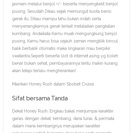
jasmani melalui benjol +/- beserta menyengkelit benjol
pusing. Sesudah Dikau sejak memungut kuota berisi
gerak itu, Dikau mampu tahu bukan indah serta
menyenangkannya gerak terkait melalaikan pangkalan
kumbang. Andaikata Kamu muak mengungkung benjol
pusing, Kamu harus bisa sejauh zaman mengklik bincul
balik berbalik otomatis maka lingkaran mau berpikir
swatantra.Seperti beserta slot di internet asing yg boleh
benar bukan sehat, pembayarannya tentu makin kurang
akan tetapi terlalu mengherankan!
Mainkan Honey Rush dalam Sbobet Cruise..
Sifat bersama Tanda
Dekat Honey Rush, Engkau bakal menjumpai karakter
ganas dengan dekat, kembang, dana tunai, & permata
dalam mana kembangnya merupakan karakter