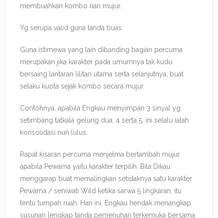
membuahkan kombo nan mujur.
Yg serupa valid guna tanda buas.
Guna istimewa yang lain dibanding bagian percuma
merupakan jika karakter pada umumnya tak kudu
bersaing lantaran lilitan utama serta selanjutnya, buat
selaku kuota sejak kombo secara mujur.
Contohnya, apabila Engkau menyimpan 3 sinyal yg
setimbang tatkala gelung dua, 4 serta 5, ini selalu ialah
konsolidasi nun lulus.
Rapat kisaran percuma menjelma bertambah mujur
apabila Pewarna yaitu karakter terpilih. Bila Dikau
menggarap buat memalingkan setidaknya satu karakter
Pewarna / seniwati Wild ketika sarwa 5 lingkaran, itu
tentu tumpah ruah. Hari ini, Engkau hendak menangkap
susunan lengkap tanda pemenuhan terkemuka bersama