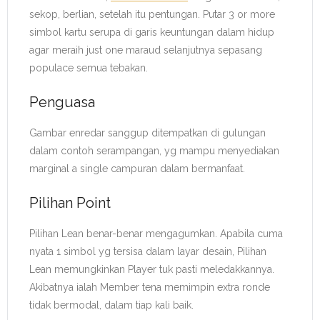
sekop, berlian, setelah itu pentungan. Putar 3 or more
simbol kartu serupa di garis keuntungan dalam hidup
agar meraih just one maraud selanjutnya sepasang
populace semua tebakan.
Penguasa
Gambar enredar sanggup ditempatkan di gulungan
dalam contoh serampangan, yg mampu menyediakan
marginal a single campuran dalam bermanfaat.
Pilihan Point
Pilihan Lean benar-benar mengagumkan. Apabila cuma
nyata 1 simbol yg tersisa dalam layar desain, Pilihan
Lean memungkinkan Player tuk pasti meledakkannya.
Akibatnya ialah Member tena memimpin extra ronde
tidak bermodal, dalam tiap kali baik.