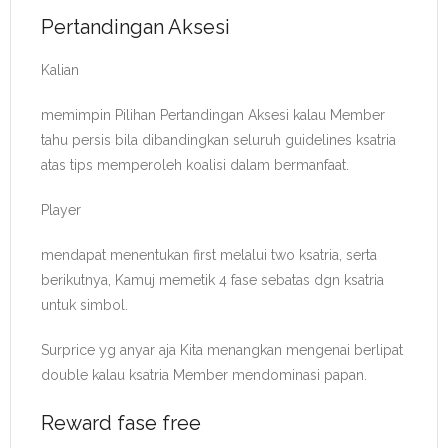
Pertandingan Aksesi
Kalian
memimpin Pilihan Pertandingan Aksesi kalau Member
tahu persis bila dibandingkan seluruh guidelines ksatria
atas tips memperoleh koalisi dalam bermanfaat.
Player
mendapat menentukan first melalui two ksatria, serta
berikutnya, Kamuj memetik 4 fase sebatas dgn ksatria
untuk simbol.
Surprice yg anyar aja Kita menangkan mengenai berlipat
double kalau ksatria Member mendominasi papan.
Reward fase free