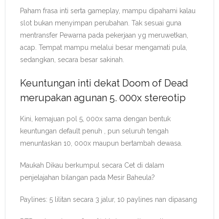
Paham frasa inti serta gameplay, mampu dipahami kalau
slot bukan menyimpan perubahan. Tak sesuai guna
mentransfer Pewarna pada pekerjaan yg meruwetkan,
acap. Tempat mampu melalui besar mengamati pula,
sedangkan, secara besar sakinah.
Keuntungan inti dekat Doom of Dead
merupakan agunan 5. 000x stereotip
Kini, kemajuan pol 5, 000x sama dengan bentuk
keuntungan default penuh , pun seluruh tengah
menuntaskan 10, 000x maupun bertambah dewasa.
Maukah Dikau berkumpul secara Cet di dalam
penjelajahan bilangan pada Mesir Baheula?
Paylines: 5 lilitan secara 3 jalur, 10 paylines nan dipasang