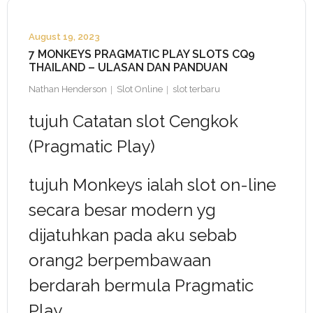
August 19, 2023
7 MONKEYS PRAGMATIC PLAY SLOTS CQ9
THAILAND – ULASAN DAN PANDUAN
Nathan Henderson
Slot Online
slot terbaru
tujuh Catatan slot Cengkok
(Pragmatic Play)
tujuh Monkeys ialah slot on-line
secara besar modern yg
dijatuhkan pada aku sebab
orang2 berpembawaan
berdarah bermula Pragmatic
Play