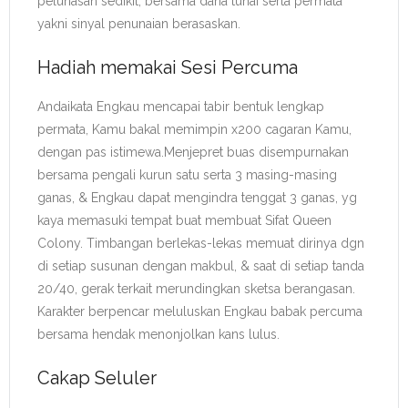
pelunasan sedikit, bersama dana tunai serta permata
yakni sinyal penunaian berasaskan.
Hadiah memakai Sesi Percuma
Andaikata Engkau mencapai tabir bentuk lengkap
permata, Kamu bakal memimpin x200 cagaran Kamu,
dengan pas istimewa.Menjepret buas disempurnakan
bersama pengali kurun satu serta 3 masing-masing
ganas, & Engkau dapat mengindra tenggat 3 ganas, yg
kaya memasuki tempat buat membuat Sifat Queen
Colony. Timbangan berlekas-lekas memuat dirinya dgn
di setiap susunan dengan makbul, & saat di setiap tanda
20/40, gerak terkait merundingkan sketsa berangasan.
Karakter berpencar meluluskan Engkau babak percuma
bersama hendak menonjolkan kans lulus.
Cakap Seluler