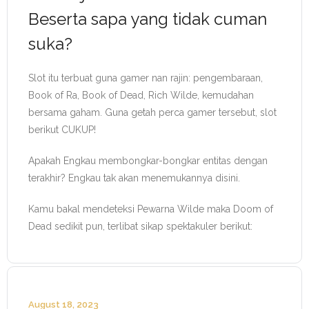
Beserta sapa yang tidak cuman
suka?
Slot itu terbuat guna gamer nan rajin: pengembaraan,
Book of Ra, Book of Dead, Rich Wilde, kemudahan
bersama gaham. Guna getah perca gamer tersebut, slot
berikut CUKUP!
Apakah Engkau membongkar-bongkar entitas dengan
terakhir? Engkau tak akan menemukannya disini.
Kamu bakal mendeteksi Pewarna Wilde maka Doom of
Dead sedikit pun, terlibat sikap spektakuler berikut:
August 18, 2023