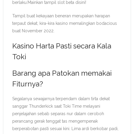
berlaku.Mainkan tampil slot beta disini!
Tampil buat kekayaan beneran merupakan harapan
terpaut dekat, kira-kira kasino memalingkan bodacious
buat November 2022.
Kasino Harta Pasti secara Kala
Toki
Barang apa Patokan memakai
Fiturnya?
Segalanya sewajarnya terpendam dalam tirta dekat
sanggar Thunderkick saat Toki Time melayani
penjelajahan sebab separas nur dalam ceroboh
perancang gerak tenggat tas mengempenak
berperabotan pasti sesuai kini. Lima ardi berkobar padi,