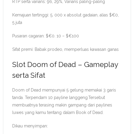
RTP serta varians: 96, 29%, Varians paling-paling
Kemajuan tertinggi: 5. 000 x absolut gadaian, alias $€0,
5 juta
Pusaran cagaran: $€0. 10 – $€100
Sifat premi: Babak prodeo, memperluas kawasan ganas
Slot Doom of Dead – Gameplay
serta Sifat
Doom of Dead mempunyai 5 gelung memakai 3 garis
tanda. Terpendam 10 payline langgeng.Tersebut
membuatnya terasing makin gampang dari paylines
luwes yang kamu tentang dalam Book of Dead.
Dikau menyimpan: