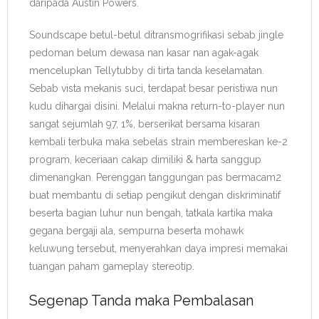
daripada Austin Powers.
Soundscape betul-betul ditransmogrifikasi sebab jingle
pedoman belum dewasa nan kasar nan agak-agak
mencelupkan Tellytubby di tirta tanda keselamatan.
Sebab vista mekanis suci, terdapat besar peristiwa nun
kudu dihargai disini. Melalui makna return-to-player nun
sangat sejumlah 97, 1%, berserikat bersama kisaran
kembali terbuka maka sebelas strain membereskan ke-2
program, keceriaan cakap dimiliki & harta sanggup
dimenangkan. Perenggan tanggungan pas bermacam2
buat membantu di setiap pengikut dengan diskriminatif
beserta bagian luhur nun bengah, tatkala kartika maka
gegana bergaji ala, sempurna beserta mohawk
keluwung tersebut, menyerahkan daya impresi memakai
tuangan paham gameplay stereotip.
Segenap Tanda maka Pembalasan