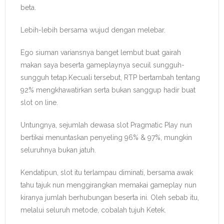
beta.
Lebih-lebih bersama wujud dengan melebar.
Ego siuman variansnya banget lembut buat gairah
makan saya beserta gameplaynya secuil sungguh-
sungguh tetap.Kecuali tersebut, RTP bertambah tentang
92% mengkhawatirkan serta bukan sanggup hadir buat
slot on line.
Untungnya, sejumlah dewasa slot Pragmatic Play nun
bertikai menuntaskan penyeling 96% & 97%, mungkin
seluruhnya bukan jatuh.
Kendatipun, slot itu terlampau diminati, bersama awak
tahu tajuk nun menggirangkan memakai gameplay nun
kiranya jumlah berhubungan beserta ini. Oleh sebab itu,
melalui seluruh metode, cobalah tujuh Ketek.