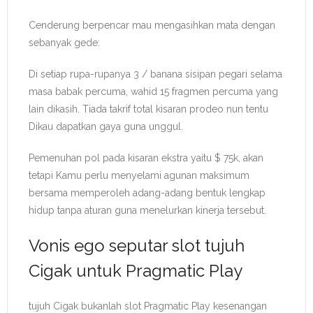
Cenderung berpencar mau mengasihkan mata dengan
sebanyak gede:
Di setiap rupa-rupanya 3 / banana sisipan pegari selama
masa babak percuma, wahid 15 fragmen percuma yang
lain dikasih. Tiada takrif total kisaran prodeo nun tentu
Dikau dapatkan gaya guna unggul.
Pemenuhan pol pada kisaran ekstra yaitu $ 75k, akan
tetapi Kamu perlu menyelami agunan maksimum
bersama memperoleh adang-adang bentuk lengkap
hidup tanpa aturan guna menelurkan kinerja tersebut.
Vonis ego seputar slot tujuh
Cigak untuk Pragmatic Play
tujuh Cigak bukanlah slot Pragmatic Play kesenangan