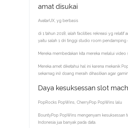
amat disukai
AvatarUX, yg berbasis
di 1 tahun 2018, ialah facilities rekreasi yg rela
yaitu salah 1 dri tinggi studio room pendamping
Mereka membedakan kita mereka melalui video sl
Mereka amet diketahui hal ini karena mekanik Po
sekarnag ini) doang meraih dihasilkan agar gami
Daya kesuksessan slot machi
PopRocks PopWins, CherryPop PopWins lalu
BountyPop PopWins mengenyam kesuksessan terb
Indonesia jua banyak pada data.