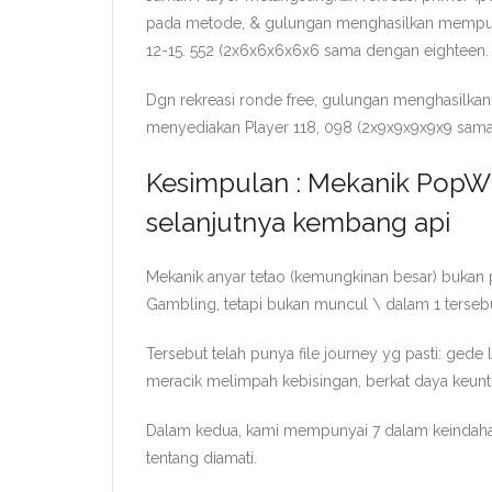
pada metode, & gulungan menghasilkan mempunya
12-15. 552 (2x6x6x6x6x6 sama dengan eighteen.
Dgn rekreasi ronde free, gulungan menghasilkan
menyediakan Player 118, 098 (2x9x9x9x9x9 sama d
Kesimpulan : Mekanik PopW
selanjutnya kembang api
Mekanik anyar tetao (kemungkinan besar) buka
Gambling, tetapi bukan muncul \ dalam 1 terseb
Tersebut telah punya file journey yg pasti: ged
meracik melimpah kebisingan, berkat daya keuntun
Dalam kedua, kami mempunyai 7 dalam keindahan
tentang diamati.