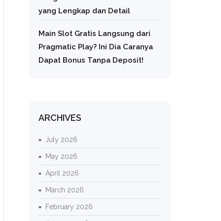
yang Lengkap dan Detail
Main Slot Gratis Langsung dari
Pragmatic Play? Ini Dia Caranya
Dapat Bonus Tanpa Deposit!
ARCHIVES
July 2026
May 2026
April 2026
March 2026
February 2026