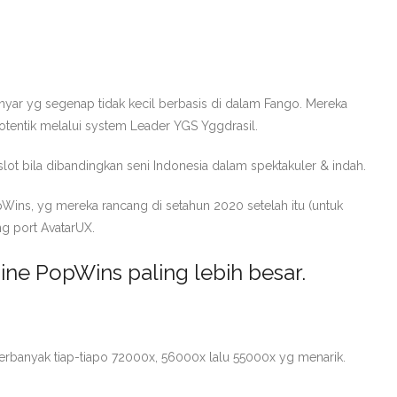
tif anyar yg segenap tidak kecil berbasis di dalam Fango. Mereka
 otentik melalui system Leader YGS Yggdrasil.
ot bila dibandingkan seni Indonesia dalam spektakuler & indah.
pWins, yg mereka rancang di setahun 2020 setelah itu (untuk
ng port AvatarUX.
ne PopWins paling lebih besar.
anyak tiap-tiapo 72000x, 56000x lalu 55000x yg menarik.