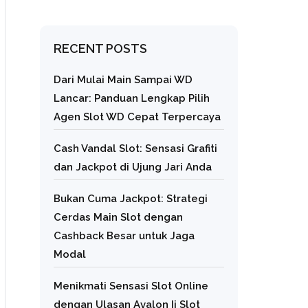
RECENT POSTS
Dari Mulai Main Sampai WD
Lancar: Panduan Lengkap Pilih
Agen Slot WD Cepat Terpercaya
Cash Vandal Slot: Sensasi Grafiti
dan Jackpot di Ujung Jari Anda
Bukan Cuma Jackpot: Strategi
Cerdas Main Slot dengan
Cashback Besar untuk Jaga
Modal
Menikmati Sensasi Slot Online
dengan Ulasan Avalon Ii Slot