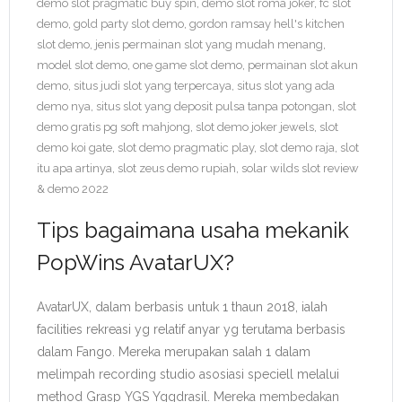
demo slot pragmatic buy spin
,
demo slot roma joker
,
fc slot
demo
,
gold party slot demo
,
gordon ramsay hell's kitchen
slot demo
,
jenis permainan slot yang mudah menang
,
model slot demo
,
one game slot demo
,
permainan slot akun
demo
,
situs judi slot yang terpercaya
,
situs slot yang ada
demo nya
,
situs slot yang deposit pulsa tanpa potongan
,
slot
demo gratis pg soft mahjong
,
slot demo joker jewels
,
slot
demo koi gate
,
slot demo pragmatic play
,
slot demo raja
,
slot
itu apa artinya
,
slot zeus demo rupiah
,
solar wilds slot review
& demo 2022
Tips bagaimana usaha mekanik
PopWins AvatarUX?
AvatarUX, dalam berbasis untuk 1 thaun 2018, ialah
facilities rekreasi yg relatif anyar yg terutama berbasis
dalam Fango. Mereka merupakan salah 1 dalam
melimpah recording studio asosiasi speciell melalui
method Grasp YGS Yggdrasil. Mereka membedakan