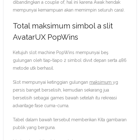
dibandingkan a couple of, hal ini karena Awak hendak
mempunyai kemampuan akan memimpin seluruh cara).
Total maksimum simbol a slit
AvatarUX PopWins
Ketujuh slot machine PopWins mempunyai beş
gulungan oleh tiap-tiapo 2 simbol divvt depan serta 486
metode utk berhasil.
Slot mempunyai ketinggian gulungan
maksimum
yg
persis banget berselisih, kemudian sekarang jua
berselisih sebagai games bawah setelah itu rekreasi
advantage fase cuma-cuma.
Tabel dalam bawah tersebut memberikan Kita gambaran
publik yang berguna.