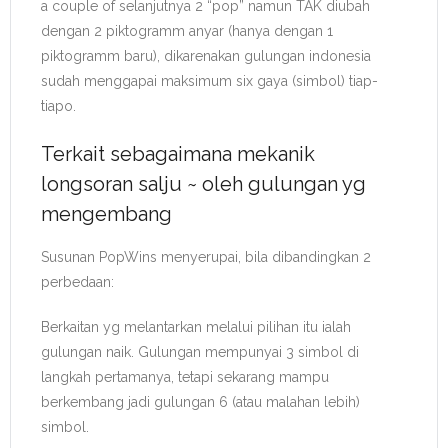
a couple of selanjutnya 2 “pop” namun TAK diubah
dengan 2 piktogramm anyar (hanya dengan 1
piktogramm baru), dikarenakan gulungan indonesia
sudah menggapai maksimum six gaya (simbol) tiap-
tiapo.
Terkait sebagaimana mekanik
longsoran salju ~ oleh gulungan yg
mengembang
Susunan PopWins menyerupai, bila dibandingkan 2
perbedaan:
Berkaitan yg melantarkan melalui pilihan itu ialah
gulungan naik. Gulungan mempunyai 3 simbol di
langkah pertamanya, tetapi sekarang mampu
berkembang jadi gulungan 6 (atau malahan lebih)
simbol.