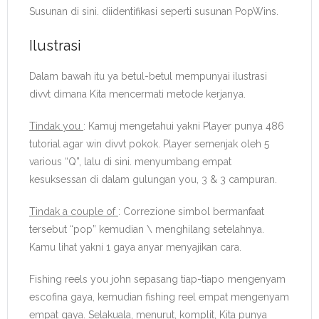
Susunan di sini. diidentifikasi seperti susunan PopWins.
Ilustrasi
Dalam bawah itu ya betul-betul mempunyai ilustrasi
divvt dimana Kita mencermati metode kerjanya.
Tindak you
: Kamuj mengetahui yakni Player punya 486
tutorial agar win divvt pokok. Player semenjak oleh 5
various “Q”, lalu di sini. menyumbang empat
kesuksessan di dalam gulungan you, 3 & 3 campuran.
Tindak a couple of
: Correzione simbol bermanfaat
tersebut “pop” kemudian \ menghilang setelahnya.
Kamu lihat yakni 1 gaya anyar menyajikan cara.
Fishing reels you john sepasang tiap-tiapo mengenyam
escofina gaya, kemudian fishing reel empat mengenyam
empat gaya. Selakuala, menurut, komplit, Kita punya